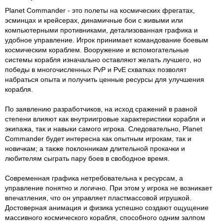
Planet Commander - это полеты на космических фрегатах,
эсминцах и крейсерах, динамичные бои с живыми или
компьютерными противниками, детализованная графика и
удобное управление. Игрок принимает командование боевым
космическим кораблем. Вооружение и вспомогательные
системы корабля изначально оставляют желать лучшего, но
победы в многочисленных PvP и PvE схватках позволят
набраться опыта и получить ценные ресурсы для улучшения
корабля.
По заявлению разработчиков, на исход сражений в равной
степени влияют как внутриигровые характеристики корабля и
экипажа, так и навыки самого игрока. Следовательно, Planet
Commander будет интересна как опытным игрокам, так и
новичкам; а также поклонникам длительной прокачки и
любителям сыграть пару боев в свободное время.
Современная графика нетребовательна к ресурсам, а
управление понятно и логично. При этом у игрока не возникает
впечатления, что он управляет пластмассовой игрушкой.
Достоверная анимация и физика успешно создают ощущение
массивного космического корабля, способного одним залпом