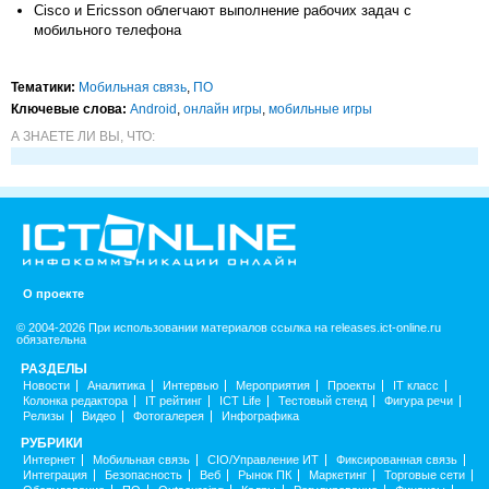
Cisco и Ericsson облегчают выполнение рабочих задач с
мобильного телефона
Тематики:
Мобильная связь
,
ПО
Ключевые слова:
Android
,
онлайн игры
,
мобильные игры
А ЗНАЕТЕ ЛИ ВЫ, ЧТО:
О проекте
© 2004-2026 При использовании материалов ссылка на releases.ict-online.ru
обязательна
РАЗДЕЛЫ
Новости
Аналитика
Интервью
Мероприятия
Проекты
IT класс
Колонка редактора
IT рейтинг
ICT Life
Тестовый стенд
Фигура речи
Релизы
Видео
Фотогалерея
Инфографика
РУБРИКИ
Интернет
Мобильная связь
CIO/Управление ИТ
Фиксированная связь
Интеграция
Безопасность
Веб
Рынок ПК
Маркетинг
Торговые сети