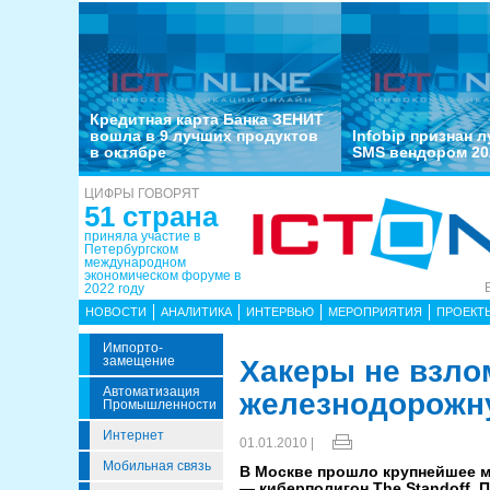
Кредитная карта Банка ЗЕНИТ
вошла в 9 лучших продуктов
Infobip признан 
в октябре
SMS вендором 20
ЦИФРЫ ГОВОРЯТ
51 страна
приняла участие в
Петербургском
международном
экономическом форуме в
2022 году
НОВОСТИ
АНАЛИТИКА
ИНТЕРВЬЮ
МЕРОПРИЯТИЯ
ПРОЕКТ
Импорто­
Замещение
Хакеры не взло
Автоматизация
железнодорожн
Промышленности
Интернет
01.01.2010 |
Мобильная связь
В Москве прошло крупнейшее 
— киберполигон The Standoff. 