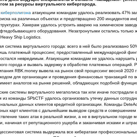
ругом за ресурсы виртуального кибергорода.
ы
киберполигона
атакующим командам удалось реализовать 47% за
рриска на различных объектах и предотвращено 200 инцидентов и
труктурах. Хакерам удалось устроить аварию на химическом завод
нефтедобывающего оборудования. Незатронутыми остались только
eavy Ship Logistics.
я система виртуального города: всего в ней было реализовано 5
 лишь платежный процессинг, предоставленный международной фин
и остался невредимым. Атакующим командам не удалось нарушить 
ого города и вызвать задержку в обработке платежных операций. Р
пания RBK.money вывела на рынок свой процессинг весной 2020 г
одом для организации и проведения финансовых транзакций по в
е имеет аналогов на рынке решений, обладающих подобной функци
вские системы виртуального мегаполиса так или иначе пострадали 
 из команды SPbCTF удалось организовать утечку данных сотрудни
нальных данных клиентов кредитной организации. Команды DeteA
ных карт клиентов с дальнейшим выводом средств и совершением 
вление таких атак в реальной жизни, а не в виртуальном городе м
и, начиная от репутационного ущерба и заканчивая исками и штр
цессинговая система выдержала все кибератаки профессиональны