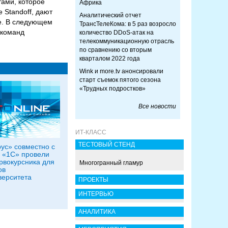
ами, которое
Африка
 Standoff, дают
Аналитический отчет
ее. В следующем
ТрансТелеКома: в 5 раз возросло
 команд
количество DDoS-атак на
телекоммуникационную отрасль
по сравнению со вторым
кварталом 2022 года
Wink и more.tv анонсировали
старт съемок пятого сезона
«Трудных подростков»
Все новости
ИТ-КЛАСС
ТЕСТОВЫЙ СТЕНД
ус» совместно с
 «1С» провели
рвокурсника для
Многогранный гламур
ов
ерситета
ПРОЕКТЫ
ИНТЕРВЬЮ
АНАЛИТИКА