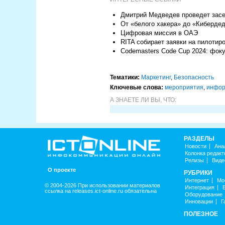
Дмитрий Медведев проведет засе
От «белого хакера» до «Киберде
Цифровая миссия в ОАЭ
RITA собирает заявки на пилотир
Codemasters Code Cup 2024: фоку
Тематики:
Маркетинг
,
Безопасность
Ключевые слова:
мероприятия
,
инфор
А ЗНАЕТЕ ЛИ ВЫ, ЧТО:
РАЗДЕЛЫ
Новости
Ана
Колонка редакт
Релизы
Виде
О проекте
РУБРИКИ
Интернет
Мо
© 2004-2026 При использовании материалов
Интеграция
ссылка на releases.ict-online.ru обязательна
Оборудование
Инновации
Г
ПОЛЕЗНОЕ