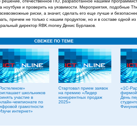
е решение, отечественное ПО, разработанное нашими программист
а ноутбуке и проверить на уязвимости. Мероприятия, подобные The
всевозможные риски, а значит, сделать его еще лучше и безопасн
ать, причем не только с нашим продуктом, но и в составе одной из
еральный директор RBK.money Денис Бурлаков.
СВЕЖЕЕ ПО ТЕМЕ
Ростелеком»
Стартовал прием заявок
«1С-Рар
риглашает школьников
на премию «Лидер
фирмой
ринять участие в
конкурентных продаж
День пе
нлайн-чемпионате по
2025»
студент
ифровой грамотности
Финунив
Изучи интернет»