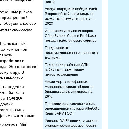
центр
Умскул наградили победителей
ложенных рисков.
Всероссийской олимпиады по
нформационной
искусственному интеллекту —
е, обрушить колесо
2023
 железнодорожная
Инновация для девелоперов.
Сбер Бизнес Софт и Profitbase
покажут работу нового сервиса
0% заложенных
Гарда защитит
тех-компанией
неструктурированные данные в
работу
Беларуси
азработчик и
Технологии в области АПК
ода. Это платежная
войдут во вторую волну
сему миру. В
импортозамещения
ональностью.
Число жертв телефонных
от нападения
мошенников среди абонентов
билайна за год снизилось на
ков банка, а
26%
ct и TSARKA
других
Подтверждена совместимость
операционной системы AlterOS с
ожет грозить
КриптоАРМ ГОСТ
афными санкциями.
Регионы АИРР примут участие в
х хакеров. Мы
экономическом форуме Россия –