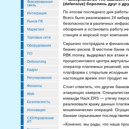
Фиксированная
(defensive) боролись друг с д
связь
По итогам последнего дня работ
Интеграция
Всего было реализовано 24 кибе
Рынок ПК
безопасности в различных инфрас
обозрения и остановить работу 
Маркетинг
станция и морской порт компании H
Торговые сети
Серьезно пострадала и финансова
Оборудование
бизнес-рисков. В местном банке
ПО
RBK.money, выдержал все атаки 
процессингового центра виртуальн
Outsourcing
оператор платежных решений, ком
Кадры
платформа с открытым исходным к
Регулирование
настоящее время этот продукт н
Финансы
Стоит отметить, что другие банко
атакующих хакеров. Специалистам
Web
команде Hack.ERS — утечку персо
Безопасность
реализовали кражу данных платеж
мошеннических операций. Осущест
Инновации
банкам серьезными последствиям
CIO/Управление
ИТ
«Конечно, мы рады, что наша про