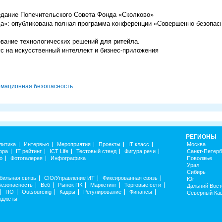
дание Попечительского Совета Фонда «Сколково»
да»: опубликована полная программа конференции «Совершенно безопасн
ование технологических решений для ритейла.
с на искусственный интеллект и бизнес-приложения
мационная безопасность
РЕГИОНЫ
литика
Интервью
Мероприятия
Проекты
IT класс
Москва
ора
IT рейтинг
ICT Life
Тестовый стенд
Фигура речи
Санкт-Петерб
о
Фотогалерея
Инфографика
Поволжье
Урал
Сибирь
бильная связь
CIO/Управление ИТ
Фиксированная связь
Юг
Безопасность
Веб
Рынок ПК
Маркетинг
Торговые сети
Дальний Вост
ПО
Outsourcing
Кадры
Регулирование
Финансы
Северный Ка
аджеты