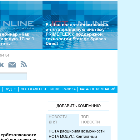
Fujitsu представляет новую
интегрированную систему
вебинар «Как
PRIMEFLEX с поддержкой
типовую 1С за 1
технологии Storage Spaces
отеть»
Direct
94.84
Ы
ВИДЕО
ФОТОГАЛЕРЕЯ
ИНФОГРАФИКА
КАТАЛОГ КОМПАНИЙ
ДОБАВИТЬ КОМПАНИЮ
НОВОСТИ
ТОП-
ДНЯ
НОВОСТИ
НОТА расширила возможности
бербезопасности
НОТА МОДУС. Контактный
sive) и «защиты»