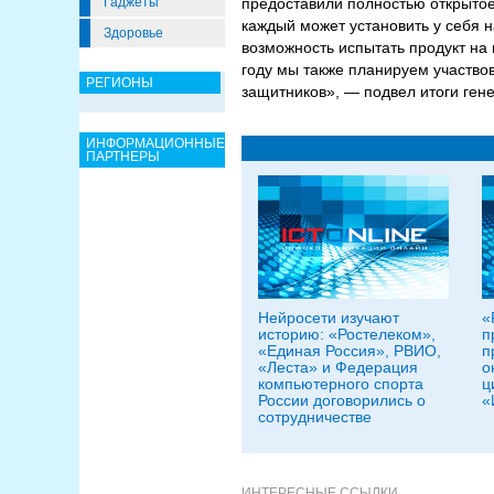
Гаджеты
предоставили полностью открыто
каждый может установить у себя н
Здоровье
возможность испытать продукт на 
году мы также планируем участвов
РЕГИОНЫ
защитников», — подвел итоги ген
ИНФОРМАЦИОННЫЕ
ПАРТНЕРЫ
Нейросети изучают
«
историю: «Ростелеком»,
п
«Единая Россия», РВИО,
п
«Леста» и Федерация
о
компьютерного спорта
ц
России договорились о
«
сотрудничестве
ИНТЕРЕСНЫЕ ССЫЛКИ