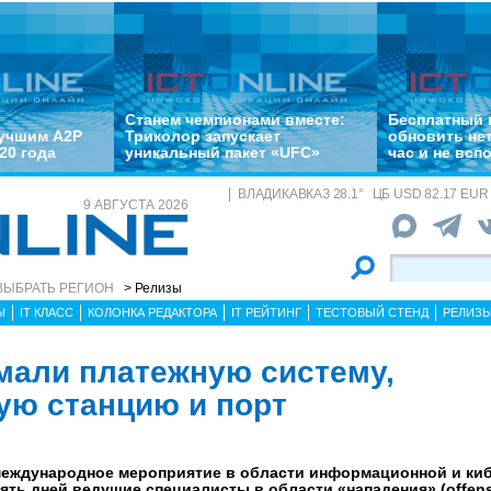
Станем чемпионами вместе:
Бесплатный 
лучшим A2P
Триколор запускает
обновить не
20 года
уникальный пакет «UFC»
час и не всп
ВЛАДИКАВКАЗ
28.1
°
ЦБ
USD 82.17 EUR 
9 АВГУСТА 2026
ВЫБРАТЬ РЕГИОН
> Релизы
Ы
IT КЛАСС
КОЛОНКА РЕДАКТОРА
IT РЕЙТИНГ
ТЕСТОВЫЙ СТЕНД
РЕЛИЗ
мали платежную систему,
ую станцию и порт
международное мероприятие в области информационной и ки
Пять дней ведущие специалисты в области «нападения» (offen