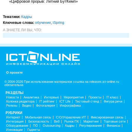
«Цифровой прорыв: Летний БутКемп»
Тематики:
Кадры
Ключевые слова:
обучение
,
iSpring
А ЗНАЕТЕ ЛИ ВЫ, ЧТО:
О проекте
© 2004-2026 При использовании материалов ссылка на releases.ict-online.ru
обязательна
РАЗДЕЛЫ
Новости
Аналитика
Интервью
Мероприятия
Проекты
IT класс
Колонка редактора
IT рейтинг
ICT Life
Тестовый стенд
Фигура речи
Релизы
Видео
Фотогалерея
Инфографика
РУБРИКИ
Интернет
Мобильная связь
CIO/Управление ИТ
Фиксированная связь
Интеграция
Безопасность
Веб
Рынок ПК
Маркетинг
Торговые сети
Оборудование
ПО
Outsourcing
Кадры
Регулирование
Финансы
Инновации
Гаджеты