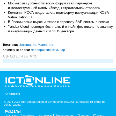
Московский урбанистический форум стал партнёром
интеллектуальной битвы «Звёзды строительной отрасли»
Компания РОСА представила платформу виртуализации ROSA
Virtualization 3.0
В России резко вырос интерес к переносу SAP-систем в облако
Yandex Cloud проведет бесплатный онлайн-фестиваль по анализу
и визуализации данных с 4 по 15 декабря
Тематики:
Интеграция
,
Маркетинг
Ключевые слова:
мероприятия
,
семинар
А ЗНАЕТЕ ЛИ ВЫ, ЧТО:
О проекте
© 2004-2026 При использовании материалов ссылка на releases.ict-online.ru
обязательна
РАЗДЕЛЫ
Новости
Аналитика
Интервью
Мероприятия
Проекты
IT класс