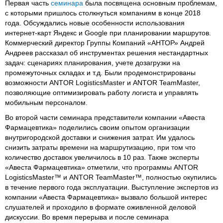
Первая часть
семинара
была посвящена основным проблемам,
с которыми пришлось столкнуться компаниям в конце 2018
года. Обсуждались новые особенности использования
интернет-карт Яндекс и Google при планировании маршрутов.
Коммерческий директор Группы Компаний «АНТОР» Андрей
Андреев рассказал об инструментах решения нестандартных
задач: сценариях планирования, учете дозагрузки на
промежуточных складах и т.д. Были продемонстрированы
возможности ANTOR LogisticsMaster и ANTOR TeamMaster,
позволяющие оптимизировать работу логиста и управлять
мобильным персоналом.
Во второй части семинара представители компании «Авеста
Фармацевтика» поделились своим опытом организации
внутригородской доставки и снижения затрат. Им удалось
снизить затраты времени на маршрутизацию, при том что
количество доставок увеличилось в 10 раз. Также эксперты
«Авеста Фармацевтика» отметили, что программы ANTOR
LogisticsMaster™ и ANTOR TeamMaster™, полностью окупились
в течение первого года эксплуатации. Выступление экспертов из
компании «Авеста Фармацевтика» вызвало большой интерес
слушателей и проходило в формате оживленной деловой
дискуссии. Во время перерыва и после семинара