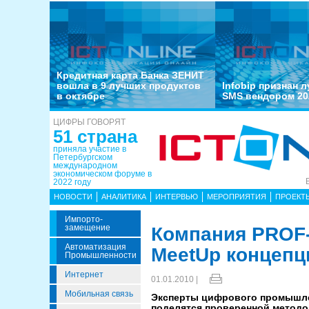
Кредитная карта Банка ЗЕНИТ
вошла в 9 лучших продуктов
Infobip признан 
в октябре
SMS вендором 20
ЦИФРЫ ГОВОРЯТ
51 страна
приняла участие в
Петербургском
международном
экономическом форуме в
2022 году
НОВОСТИ
АНАЛИТИКА
ИНТЕРВЬЮ
МЕРОПРИЯТИЯ
ПРОЕКТ
Импорто­
Замещение
Компания PROF-
Автоматизация
MeetUp концепц
Промышленности
Интернет
01.01.2010 |
Мобильная связь
Эксперты цифрового промышлен
поделятся проверенной методо