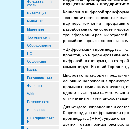
Фиксированная
осуществляемых предприятиями
связь
Концепция цифровой трансформац
Интеграция
технологические горизонты и вызо
Рынок ПК
партнеры компании – представите
разработанную на основе мировог
Маркетинг
трансформации разных отраслей 
Торговые сети
российских производственных ком
Оборудование
«Цифровизация производства – сл
ПО
проектов, но и формирование нов
цифровой платформы, на которой 
Outsourcing
комментирует Евгений Торгашин,
Кадры
Цифровую платформу предприятия
Регулирование
основные направления производс
Финансы
промышленную автоматизацию, ин
одного, пусть даже самого масшт
Web
оптимальным путем цифровизации
Безопасность
Для каждого направления и сост
Инновации
К примеру, для цифровизации пр
CIO/Управление
производства (MRP), управления
ИТ
других. Тот же принцип распростр