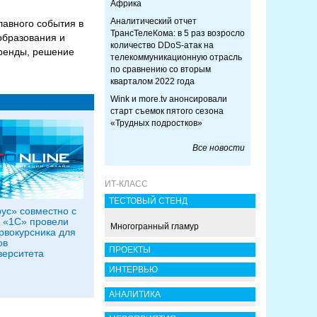
Африка
Аналитический отчет
лавного события в
ТрансТелеКома: в 5 раз возросло
образования и
количество DDoS-атак на
тренды, решение
телекоммуникационную отрасль
по сравнению со вторым
кварталом 2022 года
Wink и more.tv анонсировали
старт съемок пятого сезона
«Трудных подростков»
Все новости
ИТ-КЛАСС
ТЕСТОВЫЙ СТЕНД
ус» совместно с
 «1С» провели
Многогранный гламур
рвокурсника для
ов
ПРОЕКТЫ
ерситета
ИНТЕРВЬЮ
АНАЛИТИКА