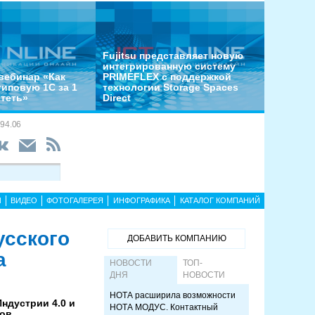
Fujitsu представляет новую
интегрированную систему
вебинар «Как
PRIMEFLEX с поддержкой
типовую 1С за 1
технологии Storage Spaces
отеть»
Direct
94.06
Ы
ВИДЕО
ФОТОГАЛЕРЕЯ
ИНФОГРАФИКА
КАТАЛОГ КОМПАНИЙ
усского
ДОБАВИТЬ КОМПАНИЮ
а
НОВОСТИ
ТОП-
ДНЯ
НОВОСТИ
НОТА расширила возможности
ндустрии 4.0 и
НОТА МОДУС. Контактный
ов,