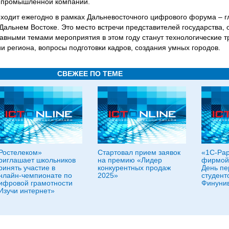
к промышленной компании.
одит ежегодно в рамках Дальневосточного цифрового форума – г
Дальнем Востоке. Это место встречи представителей государства, 
лавными темами мероприятия в этом году станут технологические 
региона, вопросы подготовки кадров, создания умных городов.
СВЕЖЕЕ ПО ТЕМЕ
Ростелеком»
Стартовал прием заявок
«1С-Рар
риглашает школьников
на премию «Лидер
фирмой
ринять участие в
конкурентных продаж
День пе
нлайн-чемпионате по
2025»
студент
ифровой грамотности
Финунив
Изучи интернет»