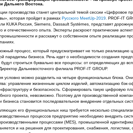
 Дальнего Востока.
ии производства станет центральной темой сессии «Цифровое пр
вы», которая пройдет в рамках
Русского MeetUp-2019
. PROF-IT GR
ли KUKA Россия, Siemens, Dassault Systèmes, представят дорожную
о и отечественного опыта. Эксперты раскроют практические аспек
промышленности и расскажут о собственном опыте реализации про
паниях.
ожный процесс, который предусматривает не только реализацию ц
ой парадигмы бизнеса. Речь идет о необходимости создания пред
будут строиться буквально все процессы: от определяющих до вс
 Директор Дальневосточного филиала PROF-IT GROUP.
 условно можно разделить на четыре функциональных блока. Он
тва: управление жизненным циклом изделий, автоматизацию бэк-о
фраструктуру и безопасность. Сформировать такую цифровую пл
абного проекта, невозможно. Поэтому для производственной компа
 бизнеса становится последовательное внедрение отдельных сист
авляющих его функциональных ниш требуется несколько специализ
оизводственных процессов предприятию необходимо внедрить сис
 производственными процессами (MES), промышленной идентифика
аняется и на решения для проектирования, снабжения, логистики, 