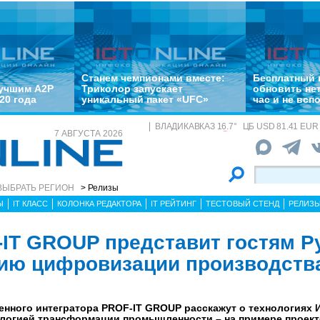
Станем чемпионами вместе:
Бесплатный 
лучшим A2P
Триколор запускает
обновить не
20 года
уникальный пакет «UFC»
час и не всп
ВЛАДИКАВКАЗ
16.7
°
ЦБ
USD 81.41 EUR 
7 АВГУСТА 2026
ВЫБРАТЬ РЕГИОН
> Релизы
Ы
IT КЛАСС
КОЛОНКА РЕДАКТОРА
IT РЕЙТИНГ
ТЕСТОВЫЙ СТЕНД
РЕЛИЗ
IT GROUP представит гостям Р
ию цифровизации производств
ного интегратора PROF-IT GROUP расскажут о технологиях И
логией трансформации промышленности – на примере проект