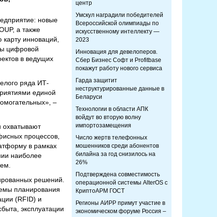
центр
Умскул наградили победителей
едприятие: новые
Всероссийской олимпиады по
OUP, а также
искусственному интеллекту —
 карту инноваций,
2023
ты цифровой
Инновация для девелоперов.
ектов в ведущих
Сбер Бизнес Софт и Profitbase
покажут работу нового сервиса
Гарда защитит
елого ряда ИТ-
неструктурированные данные в
приятиями единой
Беларуси
помогательных», –
Технологии в области АПК
войдут во вторую волну
импортозамещения
и охватывают
фисных процессов,
Число жертв телефонных
атформу в рамках
мошенников среди абонентов
билайна за год снизилось на
нии наиболее
26%
ем.
Подтверждена совместимость
ированных решений.
операционной системы AlterOS с
темы планирования
КриптоАРМ ГОСТ
ции (RFID) и
Регионы АИРР примут участие в
сбыта, эксплуатации
экономическом форуме Россия –