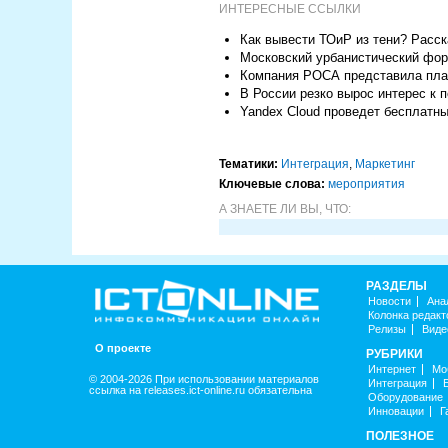
ИНТЕРЕСНЫЕ ССЫЛКИ
Как вывести ТОиР из тени? Расс
Московский урбанистический фор
Компания РОСА представила плат
В России резко вырос интерес к 
Yandex Cloud проведет бесплатны
Тематики:
Интеграция
,
Маркетинг
Ключевые слова:
мероприятия
А ЗНАЕТЕ ЛИ ВЫ, ЧТО:
РАЗДЕЛЫ
Новости
Ана
Колонка редакт
Релизы
Виде
О проекте
РУБРИКИ
Интернет
Мо
© 2004-2026 При использовании материалов
Интеграция
ссылка на releases.ict-online.ru обязательна
Оборудование
Инновации
Г
ПОЛЕЗНОЕ