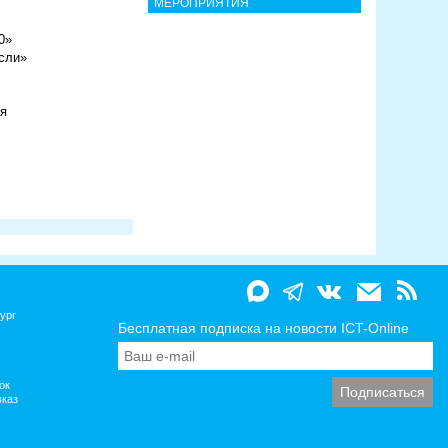
МЕРОПРИЯТИЯ
0»
сли»
ря
ург
Бесплатная подписка на новости ICT-Online
ок
вказ