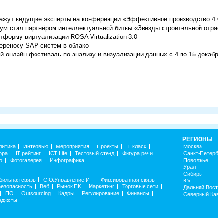
кажут ведущие эксперты на конференции «Эффективное производство 4.
ум стал партнёром интеллектуальной битвы «Звёзды строительной отра
форму виртуализации ROSA Virtualization 3.0
переносу SAP-систем в облако
й онлайн-фестиваль по анализу и визуализации данных с 4 по 15 декаб
РЕГИОНЫ
литика
Интервью
Мероприятия
Проекты
IT класс
Москва
ора
IT рейтинг
ICT Life
Тестовый стенд
Фигура речи
Санкт-Петерб
о
Фотогалерея
Инфографика
Поволжье
Урал
Сибирь
бильная связь
CIO/Управление ИТ
Фиксированная связь
Юг
Безопасность
Веб
Рынок ПК
Маркетинг
Торговые сети
Дальний Вост
ПО
Outsourcing
Кадры
Регулирование
Финансы
Северный Ка
аджеты