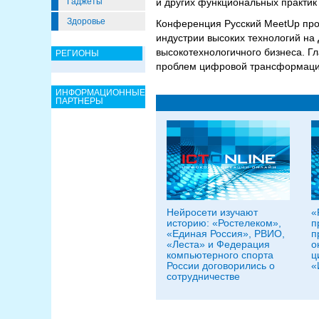
Гаджеты
и других функциональных практи
Здоровье
Конференция Русский MeetUp прох
индустрии высоких технологий на 
высокотехнологичного бизнеса. Г
РЕГИОНЫ
проблем цифровой трансформации 
ИНФОРМАЦИОННЫЕ
ПАРТНЕРЫ
Нейросети изучают
«
историю: «Ростелеком»,
п
«Единая Россия», РВИО,
п
«Леста» и Федерация
о
компьютерного спорта
ц
России договорились о
«
сотрудничестве