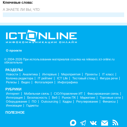
Ключевые слова:
А ЗНАЕТЕ ЛИ ВЫ, ЧТО:
О проекте
© 2004-2026 При использовании материалов ссылка на releases.ict-online.ru
обязательна
РАЗДЕЛЫ
Новости
Аналитика
Интервью
Мероприятия
Проекты
IT класс
Колонка редактора
IT рейтинг
ICT Life
Тестовый стенд
Фигура речи
Релизы
Видео
Фотогалерея
Инфографика
РУБРИКИ
Интернет
Мобильная связь
CIO/Управление ИТ
Фиксированная связь
Интеграция
Безопасность
Веб
Рынок ПК
Маркетинг
Торговые сети
Оборудование
ПО
Outsourcing
Кадры
Регулирование
Финансы
Инновации
Гаджеты
ПОЛЕЗНОЕ