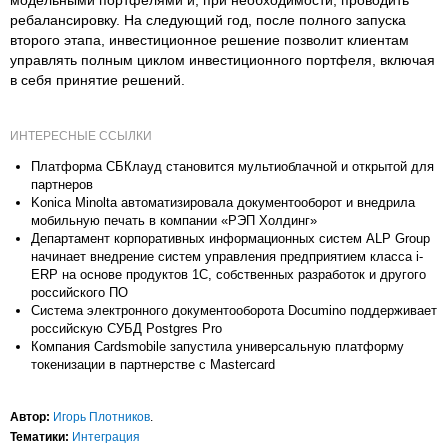
модельными портфелями и, при необходимости, проводить
ребалансировку. На следующий год, после полного запуска
второго этапа, инвестиционное решение позволит клиентам
управлять полным циклом инвестиционного портфеля, включая
в себя принятие решений.
ИНТЕРЕСНЫЕ ССЫЛКИ
Платформа СБКлауд становится мультиоблачной и открытой для
партнеров
Konica Minolta автоматизировала документооборот и внедрила
мобильную печать в компании «РЭП Холдинг»
Департамент корпоративных информационных систем ALP Group
начинает внедрение систем управления предприятием класса i-
ERP на основе продуктов 1С, собственных разработок и другого
российского ПО
Система электронного документооборота Documino поддерживает
российскую СУБД Postgres Pro
Компания Cardsmobile запустила универсальную платформу
токенизации в партнерстве с Mastercard
Автор:
Игорь Плотников
.
Тематики:
Интеграция