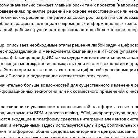
ому значительно снижает главные риски таких проектов (например
овведениям; принятие решений на основе недостоверных или нек
технических решений, тянущего за собой рост затрат на сопровожд
обность раскрыть потенциал современных информационных технолог
лений, рабочих групп и партнерских кластеров более тесным, опе
up, описывает необходимые этапы решения любой задачи цифро
изнес-подразделений и менеджмента компании) и в ИТ-слое (управ
задач). В концепции ДКИС таким фундаментом является целостна
оляющая многократно использовать одни и те же технологии и пр
ч. Это алгоритм также описывает этапы цифровой трансформации 
ия ИТ-слоем и поддержание соответствия этих слоев.
значительно больше возможностей для существенного изменения р
информационных технологий или их совместного применения с инс
т расширение и усложнение технологической платформы за счет н
в, инструменты BPM и process mining, ECM, инфраструктура подд
зуются входящие в платформу средства интеграции элементов систе
ыми и метаданными (здесь используется целый ряд оригинальных 
ния платформой, общие средства мониторинга и централизованног
то создает условия для многократного использование новых комп