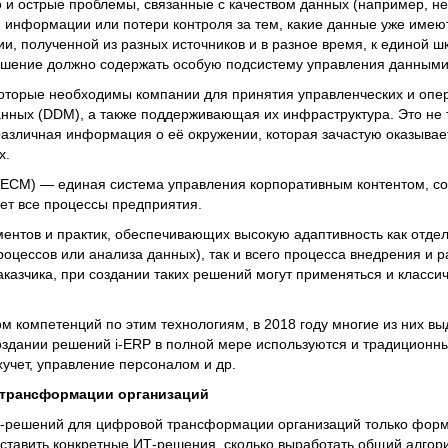
о и острые проблемы, связанные с качеством данных (например, не
 информации или потери контроля за тем, какие данные уже имею
 полученной из разных источников и в разное время, к единой шк
решение должно содержать особую подсистему управления данными
, которые необходимы компании для принятия управленческих и оп
нных (DDM), а также поддерживающая их инфраструктура. Это не 
различная информация о её окружении, которая зачастую оказывае
х.
t (ECM) — единая система управления корпоративным контентом, с
ет все процессы предприятия.
ументов и практик, обеспечивающих высокую адаптивность как отде
оцессов или анализа данных), так и всего процесса внедрения и р
аказчика, при создании таких решений могут применяться и класси
 компетенций по этим технологиям, в 2018 году многие из них в
создании решений i-ERP в полной мере используются и традиционн
ухучет, управление персоналом и др.
 трансформации организаций
Т-решений для цифровой трансформации организаций только форми
дставить конкретные ИТ-решения, сколько выработать общий алго