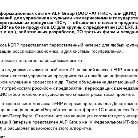
нформационных систем ALP Group (ООО «АЛП-ИС», или ДКИС)
шений для управления крупными коммерческими и государст
программных продуктах «1С», — объявляет о начале предоста
ERP на базе продуктов 1С для крупных предприятий (1С:ERP, 
 и др.), собственных разработок, ПО третьих фирм и между
са i-ERP представляет первостепенный интерес для любых крупны
ации российской экономики, и для системы госуправления.
е имеют аналогов на российском рынке.
 и поддерживать жизненный цикл ИТ-решений класса i-ERP, в кото
ческих систем управления предприятием и новейшие информацион
ное улучшение процессов и др. Такое объединение даёт мощный 
т потребностям российских предприятий, переходящих к менеджме
ИС отбор технологий существенно снижает риски таких проектов.
 открытых систем класса i-ERP впервые представлена Департамен
p на конференции «Разработка на платформе 1С в интересах Рос
нкт-Петербурге. Отметим, что эта концепция соответствует униве
аций (впервые представлен ALP Group на IV Федеральном ИТ-фо
8) и расширяет возможности этого алгоритма.
ИС