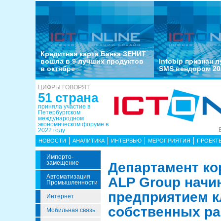
Кредитная карта Банка ЗЕНИТ
вошла в 9 лучших продуктов
Infobip признан 
в октябре
SMS вендором 20
ЦИФРЫ ГОВОРЯТ
51 страна
приняла участие в
Петербургском
международном
экономическом форуме в
2022 году
НОВОСТИ
АНАЛИТИКА
ИНТЕРВЬЮ
МЕРОПРИЯТИЯ
ПРОЕКТ
Импорто­
Замещение
Департамент к
Автоматизация
ALP Group начи
Промышленности
предприятием кл
Интернет
собственных ра
Мобильная связь