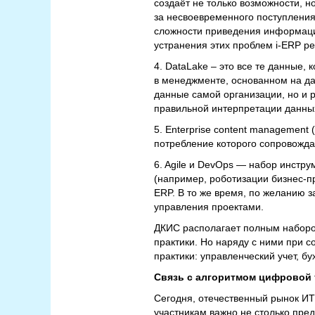
создаёт не только возможности, н
за несвоевременного поступления
сложности приведения информации,
устранения этих проблем i-ERP 
4. DataLake – это все те данные
в менеджменте, основанном на да
данные самой организации, но и 
правильной интерпретации данны
5. Enterprise content managemen
потребление которого сопровожда
6. Agile и DevOps — набор инстр
(например, роботизации бизнес-пр
ERP. В то же время, по желанию з
управления проектами.
ДКИС располагает полным набором
практики. Но наряду с ними при 
практики: управленческий учет, б
Связь с алгоритмом цифровой
Сегодня, отечественный рынок И
участникам важно не столько пре