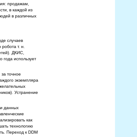
ия: продажам,
ти, в каждой из
юдей в различных
яде случаев
робота т. н.
тей). ДКИС,
о года использует
 за точное
аждого экземпляра
ежелательных
ников). Устранение
ки данных
авленческие
ализировать как
шать технологию
ать. Переход к DDM