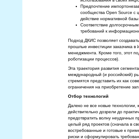
использования в своих инф
Предпочтение импортонеза
сообщества Open Source с 
действие нормативной базы
Соответствие долгосрочным
требований к информационн
Подход ДКИС позволяет создават
прошлые инвестиции заказчика в 
менеджмента. Кроме того, этот п
роботизации процессов).
Эта траектория развития сегмента
международный (и российский) р
стремятся представить их как со
ограничения на приобретение зап
Отбор технологий
Далеко не все новые технологии
действительно дозрели до практич
предотвратить волну неудачных п
целый ряд проектов (сначала в св
востребованные и готовые к прим
риски и сформулировать требован