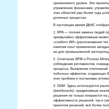
приемлемого уровня. Эти проекты
управлению финансами, управлени
этих областей уже более года у
рутинных процессах.
В настоящее время ДКИС отобрал
1. RPA — полная замена людей пр
чрезвычайно эффективным может б
«слабого ИИ» (распознавание тех
накопив опыт применения западны
ее для промышленной эксплуатац
2. Сочетание BPM и Process Minin
соблюдение регламентов, очередн
процесса. Выявление отклонений 
побочных эффектов, создающих би
этих проблем и постановка оптими
3. DDM. Здесь используются разл
(dashboards), предиктивные анал
решения не только опираются на
эффективность решений, так и са
принятия решений, всё более полн