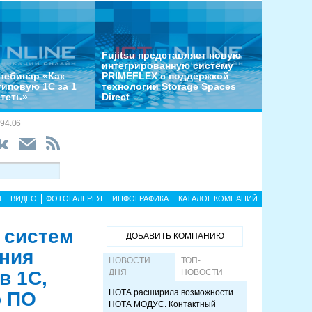
Fujitsu представляет новую
интегрированную систему
вебинар «Как
PRIMEFLEX с поддержкой
типовую 1С за 1
технологии Storage Spaces
отеть»
Direct
94.06
Ы
ВИДЕО
ФОТОГАЛЕРЕЯ
ИНФОГРАФИКА
КАТАЛОГ КОМПАНИЙ
 систем
ДОБАВИТЬ КОМПАНИЮ
ения
НОВОСТИ
ТОП-
в 1С,
ДНЯ
НОВОСТИ
НОТА расширила возможности
о ПО
НОТА МОДУС. Контактный