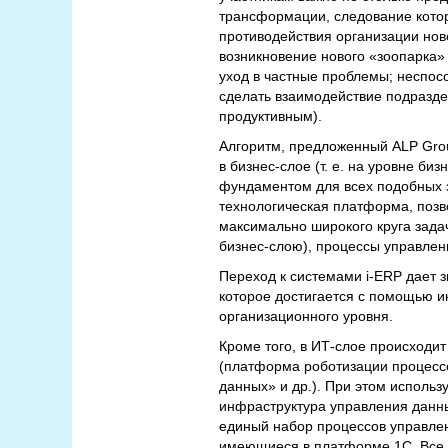
трансформации, следование котор
противодействия организации нов
возникновение нового «зоопарка» 
уход в частные проблемы; неспос
сделать взаимодействие подразде
продуктивным).
Алгоритм, предложенный ALP Gro
в бизнес-слое (т. е. на уровне б
фундаментом для всех подобных 
технологическая платформа, позв
максимально широкого круга зада
бизнес-слою), процессы управлен
Переход к системами i-ERP дает 
которое достигается с помощью 
организационного уровня.
Кроме того, в ИТ-слое происходи
(платформа роботизации процессо
данных» и др.). При этом исполь
инфраструктура управления данн
единый набор процессов управле
имеющиеся в платформе 1С. Все э