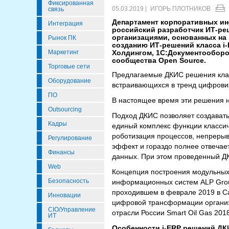
Фиксированная
05.03.2019 |
ИГОРЬ ПЛОТНИКОВ
связь
Департамент корпоративных и
Интеграция
российский разработчик ИТ-ре
организациями, основанных на 
Рынок ПК
созданию ИТ-решений класса i-
Маркетинг
Холдингом, 1С:Документооборот
сообщества Open Source.
Торговые сети
Предлагаемые ДКИС решения клас
Оборудование
встраивающихся в тренд цифровиз
ПО
В настоящее время эти решения н
Outsourcing
Подход ДКИС позволяет создавать
Кадры
единый комплекс функции класси
роботизация процессов, непрерыв
Регулирование
эффект и гораздо полнее отвечае
Финансы
данных. При этом проведенный ДК
Web
Концепция построения модульных
Безопасность
информационных систем ALP Grou
проходившем в феврале 2019 в Са
Инновации
цифровой трансформации организ
CIO/Управление
отрасли России Smart Oil Gas 201
ИТ
Особенности i-ERP решений ДК