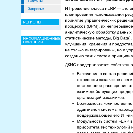
Гаджеты
ИТ-решение класса i-ERP — это ин
Здоровье
планирования использования ресу
принятие управленческих решений
РЕГИОНЫ
процессов (BPM), их непрерывное 
аналитическую обработку данных 
статистические методы, Big Data)
ИНФОРМАЦИОННЫЕ
ПАРТНЕРЫ
улучшения, хранения и предостав
не только интегрированы, но и у
созданию таких систем принципиа
ДКИС придерживается собственног
Включение в состав решений
готовности заказчиков / с
постепенное расширение это
взаимодействующих предпри
организаций-заказчиков.
Возможность количественно
адаптивной системы наращи
поддерживающей его ИТ-ин
Модульность систем i-ERP в
приоритета тех технологий 