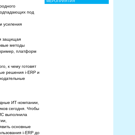
МЕРОПРИЯТИЯ
родного
 подпадающих под
и усиления
ти защищая
новые методы
апример, платформ
о, к чему готовят
ые решения i-ERP и
онодательные
одные ИТ-компании,
иков сегодня. Чтобы
КИС выполнила
гии,
явить основные
ользования i-ERP до