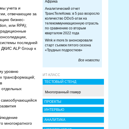
Африка
мы учета и
Аналитический отчет
гии, отвечающие за
ТрансТелеКома: в 5 раз возросло
количество DDoS-атак на
ацию бизнес-
телекоммуникационную отрасль
ion, или RPA);
по сравнению со вторым
 традиционные
кварталом 2022 года
 консолидации,
Wink и more.tv анонсировали
дсистемы последней
старт съемок пятого сезона
и ДКИС ALP Group к
«Трудных подростков»
Все новости
му уровню
ИТ-КЛАСС
ых трансформаций;
ТЕСТОВЫЙ СТЕНД
в
и отдельных
Многогранный гламур
ии самообучающейся
ПРОЕКТЫ
развития
ИНТЕРВЬЮ
облюдение
АНАЛИТИКА
го многократного