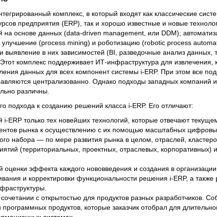
тегрированный комплекс, в который входят как классические систе
рсов предприятия (ERP), так и хорошо известные и новые техноло
 на основе данных (data-driven management, или DDM); автоматиз
улучшение (process mining) и роботизацию (robotic process automat
и выявление в них зависимостей (BI, разведочные анализ данных,
. Этот комплекс поддерживает ИТ-инфраструктура для извлечения,
ления данных для всех компонент системы i-ERP. При этом все по
правляются централизованно. Однако подходы западных компаний 
льно различны.
о подхода к созданию решений класса i-ERP. Его отличают:
 i-ERP только тех новейших технологий, которые отвечают текуще
егментов рынка к осуществлению с их помощью масштабных цифров
го набора — по мере развития рынка в целом, отраслей, кластеро
ятий (территориальных, проектных, отраслевых, корпоративных) 
й оценки эффекта каждого нововведения и создания в организац
вания и корректировки функциональности решения i-ERP, а также 
фраструктуры.
 сочетании с открытостью для продуктов разных разработчиков. С
и программных продуктов, которые заказчик отобрал для длительно