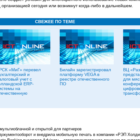
 организацией сегодня или возникнут когда-либо в дальнейшем.
СВЕЖЕЕ ПО ТЕМЕ
РСК «МиГ» перевел
Билайн зарегистрировал
ВЦ «Раз
ухгалтерский и
платформу VEGA в
предста
алоговый учет с
реестре отечественного
для мяс
олландской ERP-
ПО
конфер
истемы на
цифров
течественную
трансф
ультиоблачной и открытой для партнеров
а документооборот и внедрила мобильную печать в компании «РЭП Холди