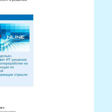
долье»
вит ИТ-решение
опереработки на
енции по
ой
ормации отрасли
нг»