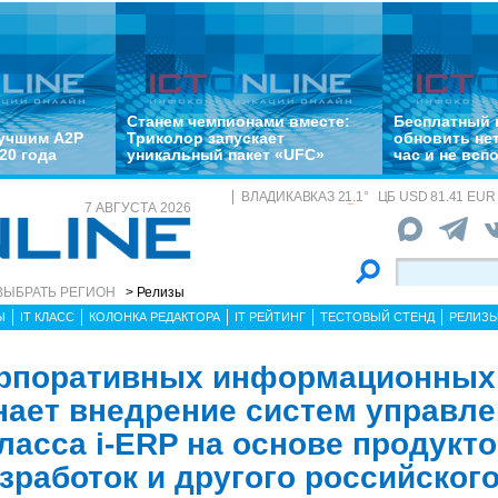
Станем чемпионами вместе:
Бесплатный 
лучшим A2P
Триколор запускает
обновить не
20 года
уникальный пакет «UFC»
час и не всп
ВЛАДИКАВКАЗ
21.1
°
ЦБ
USD 81.41 EUR 
7 АВГУСТА 2026
ВЫБРАТЬ РЕГИОН
> Релизы
Ы
IT КЛАСС
КОЛОНКА РЕДАКТОРА
IT РЕЙТИНГ
ТЕСТОВЫЙ СТЕНД
РЕЛИЗ
орпоративных информационных
нает внедрение систем управл
асса i-ERP на основе продукто
зработок и другого российског