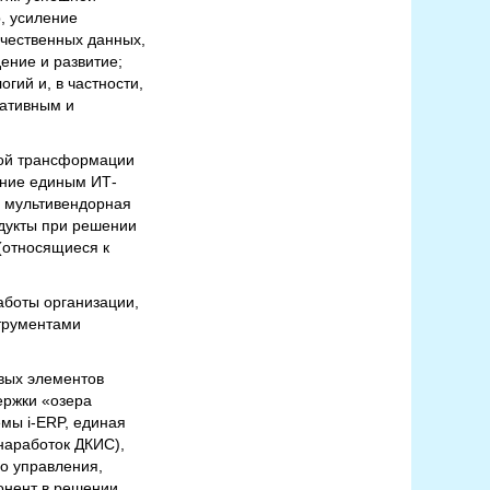
, усиление
ачественных данных,
ение и развитие;
ий и, в частности,
ративным и
вой трансформации
ление единым ИТ-
я мультивендорная
одукты при решении
(относящиеся к
аботы организации,
трументами
овых элементов
ержки «озера
мы i-ERP, единая
наработок ДКИС),
о управления,
онент в решении