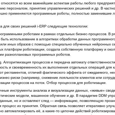
 относятся ко всем важнейшим аспектам работы любого предприят
ю персоналом, принятию управленческих решений и др. В частнос
спешно применяются программные роботы, полностью заменившие л
а для своих решений i-ERP следующие технологии:
ограммными роботами в рамках отдельных бизнес-процессов. В р
ыть использование в алгоритмах обработки данных программного 
 или иных образов с помощью специально обученных нейронных се
х платформ роботизации, создала собственную платформу и окол
ии разноплановых программных роботов.
g. Алгоритмизация процессов и передача автомату ответственности
ость и своевременность их выполнения отдельных операций для к
от регламентов, отличий фактического эффекта от ожидаемого, н
знес-риски (например, снижение лояльности клиентов или сотруд
зации процессов на поток. Отбор процессов для роботизации.
ичные инструменты анализа и визуализации данных, «живые» свод
итические модели, машинное обучение и др. В парадигме DDM упр
 данные, но и оставляют след — информацию, позволяющую проан
м процесс их принятия. Обратная связь позволяет итеративно улуч
о автоматизировать её, а какие-то цепочки действий роботизиров