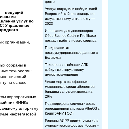
центр
Умскул наградили победителей
 — ведущий
Всероссийской олимпиады по
венными
искусственному интеллекту —
вления услуг по
2023
1С: Управление
народного
Инновация для девелоперов.
Сбер Бизнес Софт и Profitbase
покажут работу нового сервиса
х организаций,
Гарда защитит
неструктурированные данные в
Беларуси
рых собраны в
Технологии в области АПК
войдут во вторую волну
ные технологии:
импортозамещения
синергический
Число жертв телефонных
нту на основе
мошенников среди абонентов
билайна за год снизилось на
том корпоративных
26%
сийских ВИНК»,
Подтверждена совместимость
рсальному алгоритму
операционной системы AlterOS с
КриптоАРМ ГОСТ
руме нефтегазовой
Регионы АИРР примут участие в
экономическом форуме Россия –