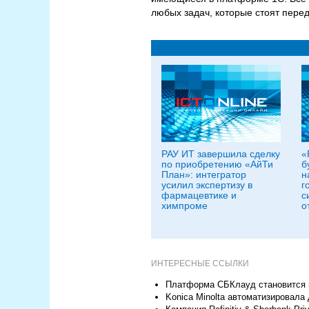
любых задач, которые стоят перед
РАУ ИТ завершила сделку
«
по приобретению «АйТи
б
План»: интегратор
н
усилил экспертизу в
г
фармацевтике и
с
химпроме
о
ИНТЕРЕСНЫЕ ССЫЛКИ
Платформа СБКлауд становится м
Konica Minolta автоматизировал