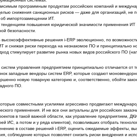
ормационных системах.
висимым программным продуктам российских компаний и междуна
целью снижения санкционных рисков — даже для организаций, не
 об импортозамещении ИТ.
 тенденциям повышения юридической значимости применения ИТ 
ой безопасности.
ь высокоэффективные решения i-ERP эволюционно, по возможнос
ИТ и снижая риски перехода на незнакомое ПО и принципиально 
одход стимулирует развитие рынка новых видов российского ПО (н
 систем управления предприятием принципиально отличается от тог
ынок западные вендоры систем ERP, которые создают моновендорн
вершенно новую товарную категорию и, соответственно, обойти зак
адного ПО.
, которые совместными усилиями агрессивно продвигают междунар
еского применения. И не все они актуальны для российских заказч
роектов в такой важной области, как управление предприятием, Д
оей ИС, а потом и у ряда клиентов), позволивших отобрать техноло
енению в составе решений i-ERP, оценить ожидаемые эффекты, вы
ия, соблюдение которых позволяет снизить риски внедрения и исп