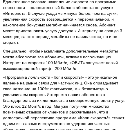
Единственное условие накопление скорости по программе
лояльности – положительный баланс абонента по услуге
«Интернет». В случае ухода «в минус» более, чем на сутки,
увеличенная скорость возвращается к первоначальной, и
накопление бонусных мегабит начинается снова. Абонент
может приостановить услугу доступа к Интернету на срок до 3
месяцев, за этот период мегабиты не начисляются, но и не
сгорают.
Специально, чтобы накапливать дополнительные мегабиты
могли абсолютно все абоненты, включая использующих
Интернет на скорости 100 Мбит/с, «ОБИТ» запускает новый
высокоскоростной тариф - 200 Мбит/с.
«Программа лояльности «Копи скорость!» - это уникальное
явление на рынке связи для частных лиц. Она оправдывает
свое название на 100%: фактически, мы безвозмездно
увеличиваем скорость Интернета наших абонентов в
благодарность за их лояльность и своевременную оплату услуг.
Это плюс 12 Мбит/с в год. Мы уже получили множество
позитивных отзывов от клиентов и рассчитываем, что в
долгосрочной перспективе программа «Копи скорость!» станет
одним из главных инструментов по удержанию частных
абонентов», - комментирует руководитель направления по