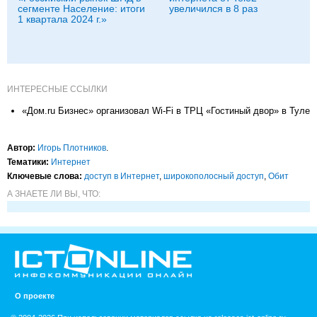
сегменте Население: итоги
увеличился в 8 раз
1 квартала 2024 г.»
ИНТЕРЕСНЫЕ ССЫЛКИ
«Дом.ru Бизнес» организовал Wi-Fi в ТРЦ «Гостиный двор» в Туле
Автор:
Игорь Плотников
.
Тематики:
Интернет
Ключевые слова:
доступ в Интернет
,
широкополосный доступ
,
Обит
А ЗНАЕТЕ ЛИ ВЫ, ЧТО:
О проекте