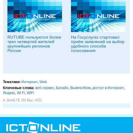
RUTUBE пользуются более
На Госуслугах стартовал
трех четвертей жителей
приём заявлений на выбор
крупнейших регионов
удобного способа
России
голосования
Тематики:
Интернет
,
Web
Ключевые слова:
веб-сервис
,
Билайн
,
ВымпелКом
,
доступ в Интернет
,
Яндекс
,
Wi Fi
,
WiFi
А ЗНАЕТЕ ЛИ ВЫ, ЧТО: