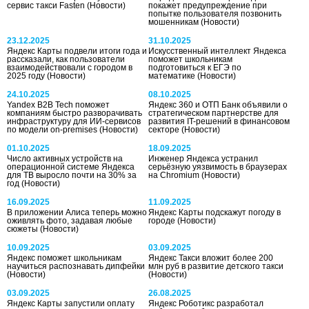
сервис такси Fasten
(Новости)
покажет предупреждение при
попытке пользователя позвонить
мошенникам
(Новости)
23.12.2025
31.10.2025
Яндекс Карты подвели итоги года и
Искусственный интеллект Яндекса
рассказали, как пользователи
поможет школьникам
взаимодействовали с городом в
подготовиться к ЕГЭ по
2025 году
(Новости)
математике
(Новости)
24.10.2025
08.10.2025
Yandex B2B Tech поможет
Яндекс 360 и ОТП Банк объявили о
компаниям быстро разворачивать
стратегическом партнерстве для
инфраструктуру для ИИ-сервисов
развития IT-решений в финансовом
по модели on-premises
(Новости)
секторе
(Новости)
01.10.2025
18.09.2025
Число активных устройств на
Инженер Яндекса устранил
операционной системе Яндекса
серьёзную уязвимость в браузерах
для ТВ выросло почти на 30% за
на Chromium
(Новости)
год
(Новости)
16.09.2025
11.09.2025
В приложении Алиса теперь можно
Яндекс Карты подскажут погоду в
оживлять фото, задавая любые
городе
(Новости)
сюжеты
(Новости)
10.09.2025
03.09.2025
Яндекс поможет школьникам
Яндекс Такси вложит более 200
научиться распознавать дипфейки
млн руб в развитие детского такси
(Новости)
(Новости)
03.09.2025
26.08.2025
Яндекс Карты запустили оплату
Яндекс Роботикс разработал