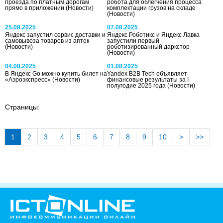
проезда по платным дорогам
робота для облегчения процесса
прямо в приложении
(Новости)
комплектации грузов на складе
(Новости)
25.08.2025
07.08.2025
Яндекс запустил сервис доставки и
Яндекс Роботикс и Яндекс Лавка
самовывоза товаров из аптек
запустили первый
(Новости)
роботизированный даркстор
(Новости)
04.08.2025
01.08.2025
В Яндекс Go можно купить билет на
Yandex B2B Tech объявляет
«Аэроэкспресс»
(Новости)
финансовые результаты за I
полугодие 2025 года
(Новости)
Страницы:
1
2
3
4
5
6
7
8
9
10
>
>>