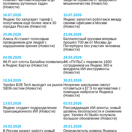
поможет автоматизировать до
защиты сервисов от цифрового
половины рутинных задач
мошенничества
(Новости)
(Новости)
16.07.2026
10.07.2026
Яндекс Go запускает тариф с
Яндекс запустил роботакси между
попутчиком ещё более чем в 30
своими офисами в Москве
городах России
(Новости)
(Новости)
25.06.2026
23.06.2026
Алиса AI станет голосовым
Беспилотный грузовик впервые
проводником для людей с
прошёл 700 км от Москвы до
нарушением зрения
(Новости)
Петербурга без участия человека
(Новости)
04.06.2026
28.04.2026
Wi-Fi хот-споты Билайна появились
ФК «ПУЛЬС» перевела 1600
в Яндекс Картах
(Новости)
сотрудников на Яндекс 360 и
внедрила ИИ-инструменты
(Новости)
10.04.2026
30.03.2026
Yandex B2B Tech выходит на рынок
Незрячие школьники смогут
SIEM-систем
(Новости)
готовиться к ЕГЭ по математике с
помощью нейросети Яндекса
(Новости)
13.03.2026
03.03.2026
Яндекс создает подразделение
Рассуждающие ИИ-агенты, новый
транзакционного ИИ
(Новости)
уровень безопасности и снижение
цен: Yandex AI Studio получила
большое обновление
(Новости)
19.02.2026
26.01.2026
В России начнет работу новый
Определитель номера Яндекса