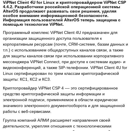
ViPNet Client 4U for Linux и криптопровайдером ViPNet CSP
4.4.2. Разработчики российской операционной системы
AlterOS продолжают развивать свои решения, уделяя
особое внимание информационной безопасности.
Информация пользователей AlterOS теперь защищена с
помощью технологии ViPNet.
Программный комплекс ViPNet Client 4U предназначен для
организации защищенного доступа пользователя к
корпоративным ресурсам (почте, CRM-системе, базам данных и
т.п.) с использованием общедоступных каналов связи, а также
для защиты каналов связи при использовании корпоративного
мессенджера ViPNet Connect, при доступе к системам аудио- и
видеоконференций, а также SIP-телефонии. ViPNet Client 4U for
Linux сертифицирован по трем классам криптографической
защиты: КС1, КС2 и КС3.
Криптопровайдер ViPNet CSP 4 –– это сертифицированное
средство криптографической защиты информации и
электронной подписи, применяемое в области юридически
значимого электронного документооборота и для защищенной
работы с веб-сервисами.
Группа компаний АЛМИ расширяет направления своей
деятельности, укрепляя отношения с технологическими