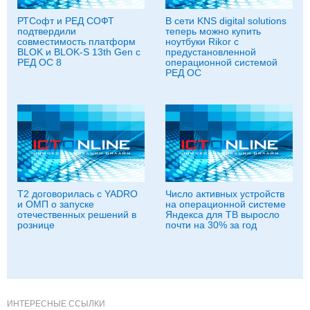
РТСофт и РЕД СОФТ
В сети KNS digital solutions
подтвердили
теперь можно купить
совместимость платформ
ноутбуки Rikor с
BLOK и BLOK-S 13th Gen с
предустановленной
РЕД ОС 8
операционной системой
РЕД ОС
T2 договорилась с YADRO
Число активных устройств
и ОМП о запуске
на операционной системе
отечественных решений в
Яндекса для ТВ выросло
рознице
почти на 30% за год
ИНТЕРЕСНЫЕ ССЫЛКИ