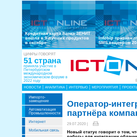
Кредитная карта Банка ЗЕНИТ
вошла в 9 лучших продуктов
Infobip признан 
в октябре
SMS вендором 20
ЦИФРЫ ГОВОРЯТ
51 страна
приняла участие в
Петербургском
международном
экономическом форуме в
2022 году
НОВОСТИ
АНАЛИТИКА
ИНТЕРВЬЮ
МЕРОПРИЯТИЯ
ПРОЕКТ
Импорто­
Замещение
Оператор-интег
Автоматизация
партнёра компа
Промышленности
Интернет
29.07.2020 |
Мобильная связь
Новый статус говорит о том, 
работы для интеграции облачн