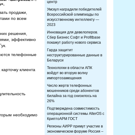
центр
».
Умскул наградили победителей
вать продажи,
Всероссийской олимпиады по
нтами по всем
искусственному интеллекту —
2023
Инновация для девелоперов.
 них решения,
Сбер Бизнес Софт и Profitbase
лями, эффективно
покажут работу нового сервиса
ук.
Гарда защитит
ляются телефонные
неструктурированные данные в
Беларуси
Технологии в области АПК
 карточку клиента
войдут во вторую волну
импортозамещения
Число жертв телефонных
мошенников среди абонентов
длительность
билайна за год снизилось на
26%
Подтверждена совместимость
операционной системы AlterOS с
которым необходимо
КриптоАРМ ГОСТ
Регионы АИРР примут участие в
экономическом форуме Россия –