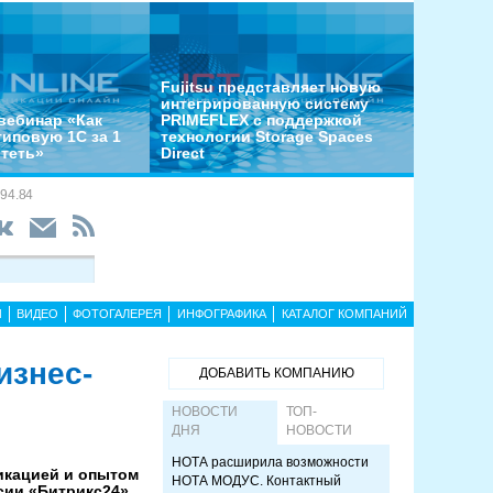
Fujitsu представляет новую
интегрированную систему
вебинар «Как
PRIMEFLEX с поддержкой
типовую 1С за 1
технологии Storage Spaces
отеть»
Direct
94.84
Ы
ВИДЕО
ФОТОГАЛЕРЕЯ
ИНФОГРАФИКА
КАТАЛОГ КОМПАНИЙ
изнес-
ДОБАВИТЬ КОМПАНИЮ
НОВОСТИ
ТОП-
ДНЯ
НОВОСТИ
НОТА расширила возможности
икацией и опытом
НОТА МОДУС. Контактный
сии «Битрикс24».