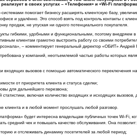
реализует в своих услугах – «Телефония» и «Wi-Fi платформа
-системами помогает бизнесу расширять клиентскую базу, увеличи
офисе и удалённо. Это способ взять под контроль контакты с клие
онку продаж, не упуская ни одного потенциального покупателя.
укты гибкими, удобными и функциональными, поэтому внедряем в
тивным клиентам грамотно выстроить работу со своими потребите
ерсонала», – комментирует генеральный директор «ОБИТ» Андрей Г
требована у компаний, неотъемлемой частью работы которых яв
ки входящих вызовов с помощью автоматического переключения на
имости от приоритета клиента и статуса сделки;
овы для дальнейшего перезвона;
й статистики, включая количество входящих и исходящих вызовов, 
чке клиента и в любой момент прослушать любой разговор.
платформа» будет интересна владельцам публичных точек Wi-Fi, 
ать средний чек и повышать качество обслуживания. Она позволит:
иторию и отслеживать динамику посетителей за любой период;