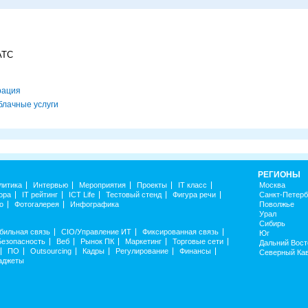
АТС
рация
блачные услуги
РЕГИОНЫ
литика
Интервью
Мероприятия
Проекты
IT класс
Москва
ора
IT рейтинг
ICT Life
Тестовый стенд
Фигура речи
Санкт-Петерб
о
Фотогалерея
Инфографика
Поволжье
Урал
Сибирь
бильная связь
CIO/Управление ИТ
Фиксированная связь
Юг
Безопасность
Веб
Рынок ПК
Маркетинг
Торговые сети
Дальний Вост
ПО
Outsourcing
Кадры
Регулирование
Финансы
Северный Ка
аджеты