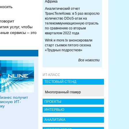
Африка
носить
Аналитический отчет
ТрансТелеКома: в 5 раз возросло
количество DDoS-атак на
говорит
телекоммуникационную отрасль
тия услуг, чтобы
по сравнению со вторым
чные сервисы – это
кварталом 2022 года
Wink и more.tv анонсировали
старт съемок пятого сезона
«Трудных подростков»
Все новости
ИТ-КЛАСС
ТЕСТОВЫЙ СТЕНД
Многогранный гламур
изнес получит
зисную ИТ-
ПРОЕКТЫ
ку
ИНТЕРВЬЮ
АНАЛИТИКА