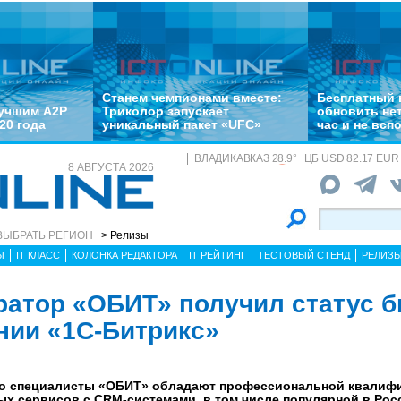
Станем чемпионами вместе:
Бесплатный 
лучшим A2P
Триколор запускает
обновить не
20 года
уникальный пакет «UFC»
час и не всп
ВЛАДИКАВКАЗ
28.9
°
ЦБ
USD 82.17 EUR 
8 АВГУСТА 2026
ВЫБРАТЬ РЕГИОН
> Релизы
Ы
IT КЛАСС
КОЛОНКА РЕДАКТОРА
IT РЕЙТИНГ
ТЕСТОВЫЙ СТЕНД
РЕЛИЗ
ратор «ОБИТ» получил статус б
нии «1С-Битрикс»
что специалисты «ОБИТ» обладают профессиональной квалиф
ых сервисов с CRM-системами, в том числе популярной в Рос