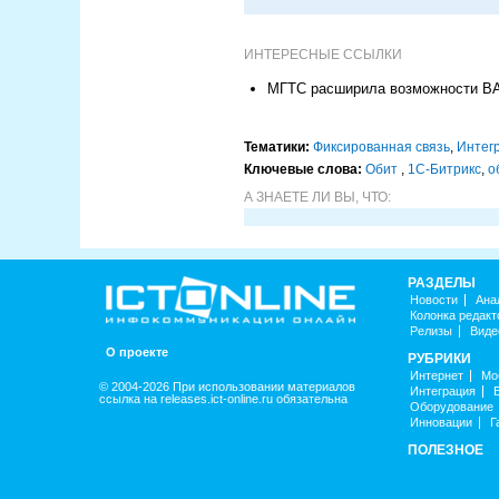
ИНТЕРЕСНЫЕ ССЫЛКИ
МГТС расширила возможности В
Тематики:
Фиксированная связь
,
Интег
Ключевые слова:
Обит
,
1С-Битрикс
,
о
А ЗНАЕТЕ ЛИ ВЫ, ЧТО:
РАЗДЕЛЫ
Новости
Ана
Колонка редакт
Релизы
Виде
О проекте
РУБРИКИ
Интернет
Мо
© 2004-2026 При использовании материалов
Интеграция
ссылка на releases.ict-online.ru обязательна
Оборудование
Инновации
Г
ПОЛЕЗНОЕ