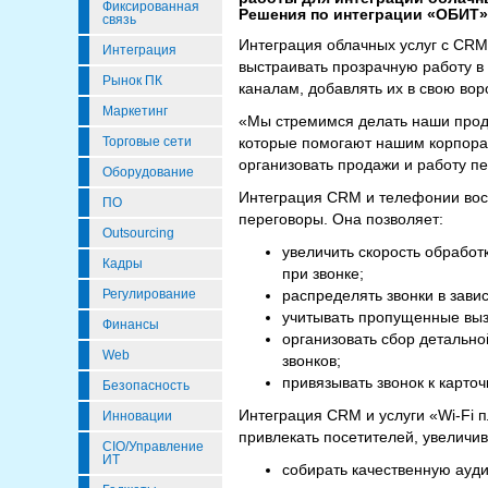
Фиксированная
Решения по интеграции «ОБИТ» 
связь
Интеграция облачных услуг с CRM
Интеграция
выстраивать прозрачную работу в 
Рынок ПК
каналам, добавлять их в свою вор
Маркетинг
«Мы стремимся делать наши прод
Торговые сети
которые помогают нашим корпора
организовать продажи и работу п
Оборудование
Интеграция CRM и телефонии вос
ПО
переговоры. Она позволяет:
Outsourcing
увеличить скорость обработ
Кадры
при звонке;
Регулирование
распределять звонки в завис
учитывать пропущенные выз
Финансы
организовать сбор детально
Web
звонков;
привязывать звонок к карто
Безопасность
Интеграция CRM и услуги «Wi-Fi 
Инновации
привлекать посетителей, увеличив
CIO/Управление
ИТ
собирать качественную ауд