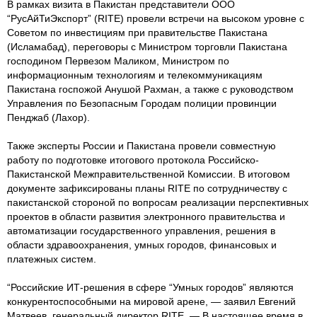
В рамках визита в Пакистан представители ООО
“РусАйТиЭкспорт” (RITE) провели встречи на высоком уровне с
Советом по инвестициям при правительстве Пакистана
(Исламабад), переговоры с Министром торговли Пакистана
господином Первезом Маликом, Министром по
информационным технологиям и телекоммуникациям
Пакистана госпожой Анушой Рахман, а также с руководством
Управления по Безопасным Городам полиции провинции
Пенджаб (Лахор).
Также эксперты России и Пакистана провели совместную
работу по подготовке итогового протокола Российско-
Пакистанской Межправительственной Комиссии. В итоговом
документе зафиксированы планы RITE по сотрудничеству с
пакистанской стороной по вопросам реализации перспективных
проектов в области развития электронного правительства и
автоматизации государственного управления, решения в
области здравоохранения, умных городов, финансовых и
платежных систем.
“Российские ИТ-решения в сфере “Умных городов” являются
конкурентоспособными на мировой арене, — заявил Евгений
Матвеев, генеральный директор RITE. — В настоящее время в