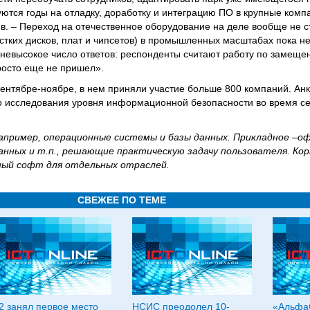
ются годы на отладку, доработку и интеграцию ПО в крупные комп
. – Переход на отечественное оборудование на деле вообще не ста
стких дисков, плат и чипсетов) в промышленных масштабах пока не
 невысокое число ответов: респонденты считают работу по замещ
росто еще не пришел».
ентябре-ноябре, в нем приняли участие больше 800 компаний. Ан
го исследования уровня информационной безопасности во время с
например, операционные системы и базы данных. Прикладное –о
нных и т.п., решающие практическую задачу пользователя. Ко
ный софт для отдельных отраслей.
СВЕЖЕЕ ПО ТЕМЕ
2 занял первое место
НСИС преодолел 10-
«Альфа