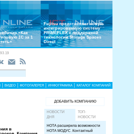
Fujitsu представляет новую
интегрированную систему
вебинар «Как
PRIMEFLEX с поддержкой
типовую 1С за 1
технологии Storage Spaces
отеть»
Direct
93.19
Ы
ВИДЕО
ФОТОГАЛЕРЕЯ
ИНФОГРАФИКА
КАТАЛОГ КОМПАНИЙ
ДОБАВИТЬ КОМПАНИЮ
НОВОСТИ
ТОП-
ДНЯ
НОВОСТИ
НОТА расширила возможности
ния в
НОТА МОДУС. Контактный
 сроков. Компания