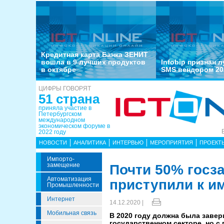
Кредитная карта Банка ЗЕНИТ
вошла в 9 лучших продуктов
Infobip признан 
в октябре
SMS вендором 20
ЦИФРЫ ГОВОРЯТ
51 страна
приняла участие в
Петербургском
международном
экономическом форуме в
2022 году
НОВОСТИ
АНАЛИТИКА
ИНТЕРВЬЮ
МЕРОПРИЯТИЯ
ПРОЕКТ
Импорто­
Замещение
Почти 50% госза
Автоматизация
приступили к 
Промышленности
Интернет
14.12.2020 |
Мобильная связь
В 2020 году должна была заве
государственном секторе, но с