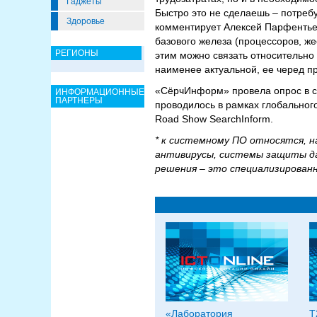
Гаджеты
Быстро это не сделаешь – потребу
Здоровье
комментирует Алексей Парфентьев
базового железа (процессоров, же
РЕГИОНЫ
этим можно связать относительно
наименее актуальной, ее черед п
«СёрчИнформ» провела опрос в с
ИНФОРМАЦИОННЫЕ
ПАРТНЕРЫ
проводилось в рамках глобально
Road Show SearchInform.
* к системному ПО относятся, 
антивирусы, системы защиты да
решения – это специализирован
«Лаборатория
Т