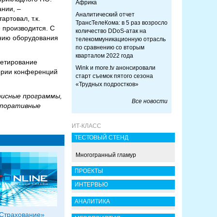
Африка
ании, –
Аналитический отчет
ртовал, т.к.
ТрансТелеКома: в 5 раз возросло
 производится. С
количество DDoS-атак на
ению оборудования
телекоммуникационную отрасль
по сравнению со вторым
кварталом 2022 года
кетирование
Wink и more.tv анонсировали
ерии конференций
старт съемок пятого сезона
«Трудных подростков»
фисные программы,
Все новости
рпоративные
ИТ-КЛАСС
ТЕСТОВЫЙ СТЕНД
Многогранный гламур
ПРОЕКТЫ
ИНТЕРВЬЮ
АНАЛИТИКА
Страхование»