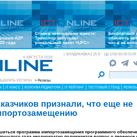
Станем чемпионами вместе:
Бесплатный 
лучшим A2P
Триколор запускает
обновить не
20 года
уникальный пакет «UFC»
час и не всп
ВЛАДИКАВКАЗ
25.6
°
ЦБ
USD 80.93 EUR 
6 АВГУСТА 2026
ВЫБРАТЬ РЕГИОН
> Релизы
Ы
IT КЛАСС
КОЛОНКА РЕДАКТОРА
IT РЕЙТИНГ
ТЕСТОВЫЙ СТЕНД
РЕЛИЗ
казчиков признали, что еще не
импортозамещению
ршиться программа импортозамещения программного обеспече
 прошлого года неоднократно поднимается вопрос о переносе