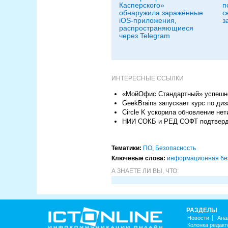
Касперского»
п
обнаружила заражённые
с
iOS-приложения,
з
распространяющиеся
через Telegram
ИНТЕРЕСНЫЕ ССЫЛКИ
«МойОфис Стандартный» успешно
GeekBrains запускает курс по ди
Circle K ускорила обновление н
НИИ СОКБ и РЕД СОФТ подтверд
Тематики:
ПО
,
Безопасность
Ключевые слова:
информационная бе
А ЗНАЕТЕ ЛИ ВЫ, ЧТО:
РАЗДЕЛЫ
Новости
Ана
Колонка редакт