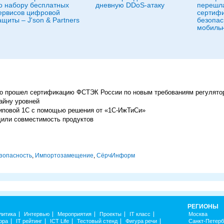
о набору бесплатных
дневную DDoS-атаку
перешла
ервисов цифровой
сертиф
ащиты – J'son & Partners
безопас
мобильн
 прошел сертификацию ФСТЭК России по новым требованиям регулято
зайну уровней
етиповой 1С с помощью решения от «1С-ИжТиСи»
или совместимость продуктов
зопасность
,
Импорто­замещение
,
СёрчИнформ
РЕГИОНЫ
литика
Интервью
Мероприятия
Проекты
IT класс
Москва
ора
IT рейтинг
ICT Life
Тестовый стенд
Фигура речи
Санкт-Петерб