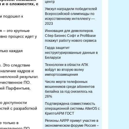
центр
и о сложностях, с
Умскул наградили победителей
Всероссийской олимпиады по
ли подошел к
искусственному интеллекту —
2023
 – это крупные
Инновация для девелоперов.
Сбер Бизнес Софт и Profitbase
вно процесс идет у
покажут работу нового сервиса
Гарда защитит
лько каждая
неструктурированные данные в
Беларуси
. Это следствие
Технологии в области АПК
войдут во вторую волну
 наличие кадров и
импортозамещения
неплохой результат.
Число жертв телефонных
ечественное ПО.
мошенников среди абонентов
сей Парфентьев,
билайна за год снизилось на
26%
о доступности
Подтверждена совместимость
остей с разработкой
операционной системы AlterOS с
КриптоАРМ ГОСТ
Регионы АИРР примут участие в
 только в
экономическом форуме Россия –
прикладного ПО.