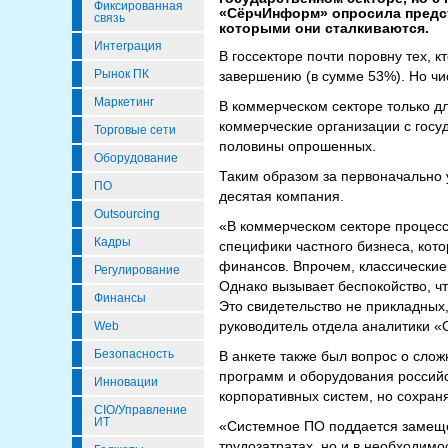
Фиксированная
«СёрчИнформ» опросила предст
связь
которыми они сталкиваются.
Интеграция
В госсекторе почти поровну тех, к
Рынок ПК
завершению (в сумме 53%). Но чи
Маркетинг
В коммерческом секторе только д
коммерческие организации с госу
Торговые сети
половины опрошенных.
Оборудование
Таким образом за первоначально
ПО
десятая компания.
Outsourcing
«В коммерческом секторе процесс
Кадры
специфики частного бизнеса, кот
финансов. Впрочем, классические 
Регулирование
Однако вызывает беспокойство, ч
Финансы
Это свидетельство не прикладных
руководитель отдела аналитики 
Web
Безопасность
В анкете также был вопрос о сло
программ и оборудования российск
Инновации
корпоративных систем, но сохран
CIO/Управление
ИТ
«Системное ПО поддается замещен
трудозатратах, но и в необходим