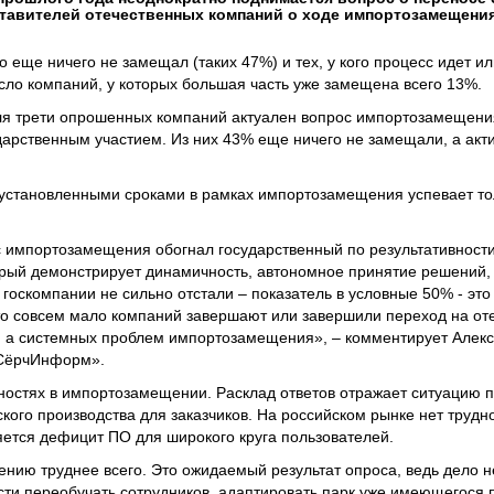
авителей отечественных компаний о ходе импортозамещения 
то еще ничего не замещал (таких 47%) и тех, у кого процесс идет и
сло компаний, у которых большая часть уже замещена всего 13%.
ля трети опрошенных компаний актуален вопрос импортозамещения
дарственным участием. Из них 43% еще ничего не замещали, а акти
 установленными сроками в рамках импортозамещения успевает то
 импортозамещения обогнал государственный по результативности
орый демонстрирует динамичность, автономное принятие решений,
госкомпании не сильно отстали – показатель в условные 50% - это 
то совсем мало компаний завершают или завершили переход на от
, а системных проблем импортозамещения», – комментирует Алек
«СёрчИнформ».
жностях в импортозамещении. Расклад ответов отражает ситуацию п
ого производства для заказчиков. На российском рынке нет трудн
яется дефицит ПО для широкого круга пользователей.
ию труднее всего. Это ожидаемый результат опроса, ведь дело не
ости переобучать сотрудников, адаптировать парк уже имеющегося 