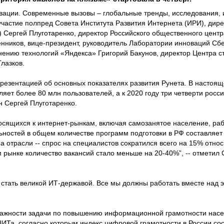
овации. Современные вызовы – глобальные тренды, исследования, 
частие полпред Совета Института Развития Интернета (ИРИ), дир
 Сергей Плуготаренко, директор Российского общественного центр
нников, вице-президент, руководитель Лаборатории инноваций Сб
нению технологий «Яндекса» Григорий Бакунов, директор Центра с
лазков.
презентацией об основных показателях развития Рунета. В настоя
ляет более 80 млн пользователей, а к 2020 году три четверти росси
н Сергей Плуготаренко.
носящихся к интернет-рынкам, включая самозанятое население, раб
льностей в общем количестве программ подготовки в РФ составляет
на отрасли -- спрос на специалистов сократился всего на 15% относ
 рынке количество вакансий стало меньше на 20-40%”, -- отметил 
 стать великой ИТ-державой. Все мы должны работать вместе над э
 важности задачи по повышению информационной грамотности насе
Та, согласно которым индекс цифровой грамотности в России сос