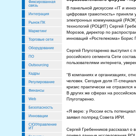
Фиксированная
связь
В панельной дискуссии «IT и инн
цифровая грамотность» приняли у
Интеграция
электронных коммуникаций (РАЭК)
Рынок ПК
технологий (РОЦИТ) Сергей Гребе
Маркетинг
Морозов, директор по распростра
инноваций «Ростелекома» Борис Г
Торговые сети
Оборудование
Сергей Плуготаренко выступил с 
российского сегмента Сети состав
ПО
пользователями интернета, увере
Outsourcing
Кадры
“В компаниях и организациях, от
человек. Сегодня доля IT-специа
Регулирование
кризис практически не отразился 
Финансы
В других же сферах на российском
Плуготаренко.
Web
Безопасность
«Я верю: у России есть потенциал
Инновации
заявил полпред Совета ИРИ.
CIO/Управление
ИТ
Сергей Гребенников рассказал о
привел данные исследования РОЦИ