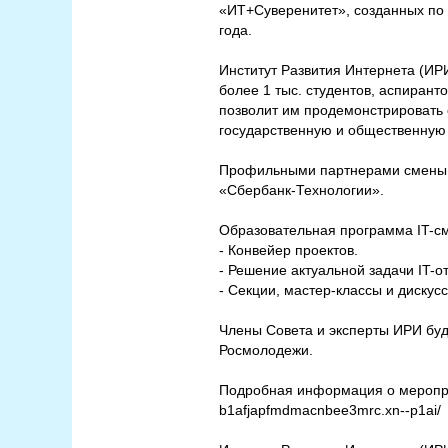
«ИТ+Суверенитет», созданных по
года.
Институт Развития Интернета (ИРИ
более 1 тыс. студентов, аспиран
позволит им продемонстрировать 
государственную и общественную
Профильными партнерами смены т
«Сбербанк-Технологии».
Образовательная программа IT-сме
- Конвейер проектов.
- Решение актуальной задачи IT-от
- Секции, мастер-классы и дискус
Члены Совета и эксперты ИРИ буд
Росмолодежи.
Подробная информация о мероприя
b1afjapfmdmacnbee3mrc.xn--p1ai/