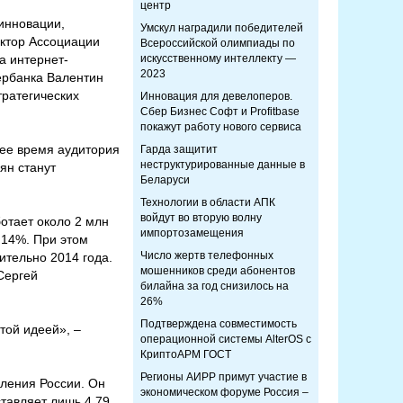
центр
инновации,
Умскул наградили победителей
ектор Ассоциации
Всероссийской олимпиады по
а интернет-
искусственному интеллекту —
2023
ербанка Валентин
тратегических
Инновация для девелоперов.
Сбер Бизнес Софт и Profitbase
покажут работу нового сервиса
щее время аудитория
Гарда защитит
неструктурированные данные в
ян станут
Беларуси
Технологии в области АПК
войдут во вторую волну
отает около 2 млн
импортозамещения
 14%. При этом
Число жертв телефонных
ительно 2014 года.
мошенников среди абонентов
Сергей
билайна за год снизилось на
26%
Подтверждена совместимость
той идеей», –
операционной системы AlterOS с
КриптоАРМ ГОСТ
Регионы АИРР примут участие в
ления России. Он
экономическом форуме Россия –
тавляет лишь 4,79