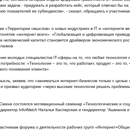
ми задача - придумать и разработать кейс, который отвечал бы на
ию показателей ее субиндексов», - сказал, обращаясь к участника
ам «Территории смыслов» о новых индустриях в IT и «интернете ве
понятие «интернет всего». «Глобализация и цифровизация приводят
а человеческий капитал становится драйвером экономического рост
лазков.
ие молодых специалистов IT-сферы на то, что любая технология н
потребности: «Технология – это то, что работает, продукт – это то, 
окого понимания клиента».
мысль, заявив, что «заниматься интернет-бизнесом только с целью
 и призвал аудиторию «через высокие технологии решать проблем
-Смене состоялся мотивационный семинар «Технологические и со
ндиректор InfoWatch Наталья Касперская и гендиректор “Ашманов 
частникам форума о деятельности рабочих групп «Интернет+Обще