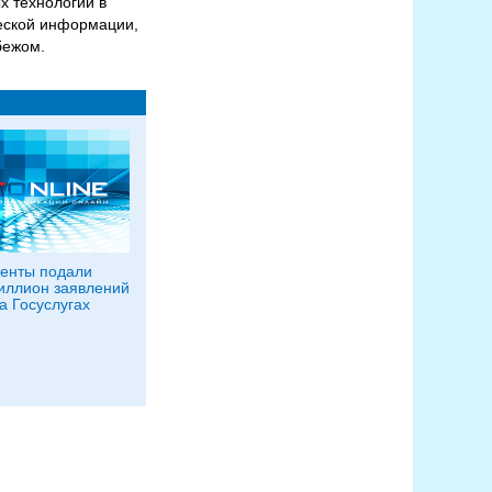
х технологий в
ческой информации,
бежом.
енты подали
иллион заявлений
а Госуслугах