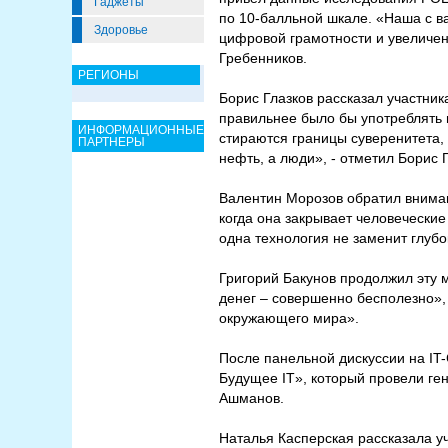
Гаджеты
по 10-балльной шкале. «Наша с ва
Здоровье
цифровой грамотности и увеличен
Гребенников.
РЕГИОНЫ
Борис Глазков рассказал участник
правильнее было бы употреблять 
ИНФОРМАЦИОННЫЕ
стираются границы суверенитета, 
ПАРТНЕРЫ
нефть, а люди», - отметил Борис Г
Валентин Морозов обратил вниман
когда она закрывает человеческие 
одна технология не заменит глуб
Григорий Бакунов продолжил эту 
денег – совершенно бесполезно»,
окружающего мира».
После панельной дискуссии на IT
Будущее IT», который провели ге
Ашманов.
Наталья Касперская рассказала у