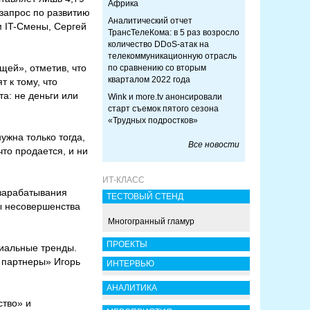
Африка
 запрос по развитию
Аналитический отчет
м IT-Смены, Сергей
ТрансТелеКома: в 5 раз возросло
количество DDoS-атак на
телекоммуникационную отрасль
щей», отметив, что
по сравнению со вторым
кварталом 2022 года
 к тому, что
а: не деньги или
Wink и more.tv анонсировали
старт съемок пятого сезона
«Трудных подростков»
ужна только тогда,
Все новости
что продается, и ни
ИТ-КЛАСС
 зарабатывания
ТЕСТОВЫЙ СТЕНД
ы несовершенства
Многогранный гламур
ПРОЕКТЫ
циальные тренды.
и партнеры» Игорь
ИНТЕРВЬЮ
АНАЛИТИКА
ство» и