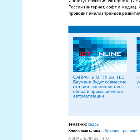
Институт Развития Интернета (ИР
России (интернет, софт и медиа),
проводит анализ трендов развития
САПРАН и МГТУ им. Н.Э.
Н
Баумана будут совместно
у
готовить специалистов в
з
области промышленной
автоматизации
Тематики:
Кадры
Ключевые слова:
обучение
,
тренинги
А ЗНАЕТЕ ЛИ ВЫ, ЧТО: