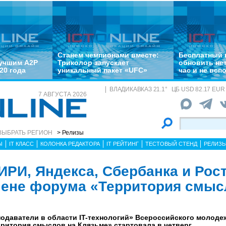
Станем чемпионами вместе:
Бесплатный 
лучшим A2P
Триколор запускает
обновить не
20 года
уникальный пакет «UFC»
час и не всп
ВЛАДИКАВКАЗ
21.1
°
ЦБ
USD 82.17 EUR 
7 АВГУСТА 2026
ВЫБРАТЬ РЕГИОН
> Релизы
Ы
IT КЛАСС
КОЛОНКА РЕДАКТОРА
IT РЕЙТИНГ
ТЕСТОВЫЙ СТЕНД
РЕЛИЗ
ИРИ, Яндекса, Сбербанка и Рос
смене форума «Территория смы
одаватели в области IT-технологий» Всероссийского молоде
ритория смыслов на Клязьме» стартовала в четверг.