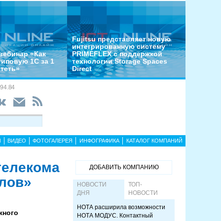
Fujitsu представляет новую
интегрированную систему
вебинар «Как
PRIMEFLEX с поддержкой
типовую 1С за 1
технологии Storage Spaces
отеть»
Direct
94.84
Ы
ВИДЕО
ФОТОГАЛЕРЕЯ
ИНФОГРАФИКА
КАТАЛОГ КОМПАНИЙ
телекома
ДОБАВИТЬ КОМПАНИЮ
слов»
НОВОСТИ
ТОП-
ДНЯ
НОВОСТИ
НОТА расширила возможности
жного
НОТА МОДУС. Контактный