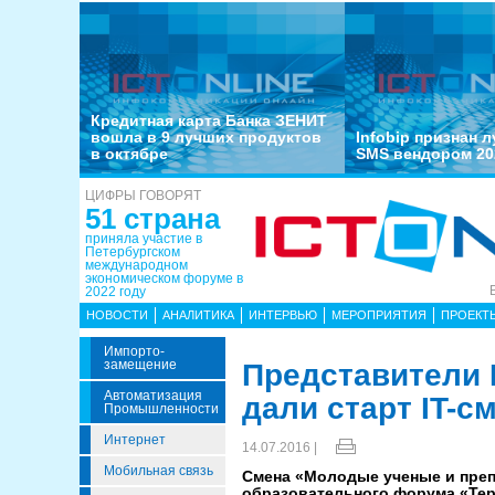
Кредитная карта Банка ЗЕНИТ
вошла в 9 лучших продуктов
Infobip признан 
в октябре
SMS вендором 20
ЦИФРЫ ГОВОРЯТ
51 страна
приняла участие в
Петербургском
международном
экономическом форуме в
2022 году
НОВОСТИ
АНАЛИТИКА
ИНТЕРВЬЮ
МЕРОПРИЯТИЯ
ПРОЕКТ
Импорто­
Замещение
Представители 
Автоматизация
дали старт IT-
Промышленности
Интернет
14.07.2016 |
Мобильная связь
Смена «Молодые ученые и преп
образовательного форума «Тер