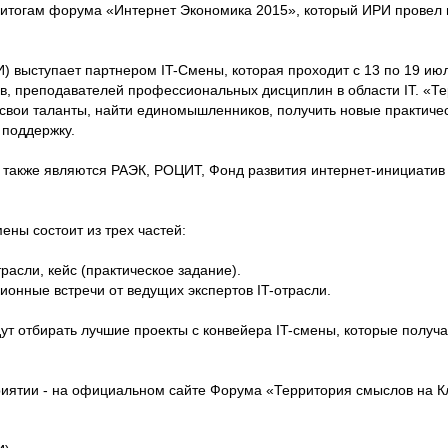
 итогам форума «Интернет Экономика 2015», который ИРИ провел 
) выступает партнером IT-Смены, которая проходит с 13 по 19 июл
тов, преподавателей профессиональных дисциплин в области IT. «
свои таланты, найти единомышленников, получить новые практичес
 поддержку.
акже являются РАЭК, РОЦИТ, Фонд развития интернет-инициатив
ны состоит из трех частей:
расли, кейс (практическое задание).
сионные встречи от ведущих экспертов IT-отрасли.
ут отбирать лучшие проекты с конвейера IT-смены, которые получа
тии - на официальном сайте Форума «Территория смыслов на Кляз