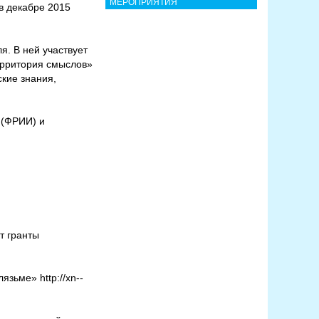
МЕРОПРИЯТИЯ
в декабре 2015
я. В ней участвует
Территория смыслов»
кие знания,
 (ФРИИ) и
т гранты
ьме» http://xn--