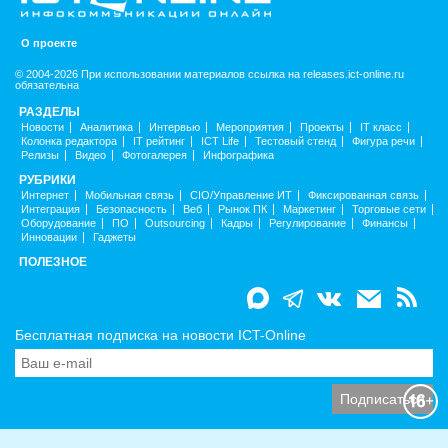
О проекте
© 2004-2026 При использовании материалов ссылка на releases.ict-online.ru
обязательна
РАЗДЕЛЫ
Новости
Аналитика
Интервью
Мероприятия
Проекты
IT класс
Колонка редактора
IT рейтинг
ICT Life
Тестовый стенд
Фигура речи
Релизы
Видео
Фотогалерея
Инфографика
РУБРИКИ
Интернет
Мобильная связь
CIO/Управление ИТ
Фиксированная связь
Интеграция
Безопасность
Веб
Рынок ПК
Маркетинг
Торговые сети
Оборудование
ПО
Outsourcing
Кадры
Регулирование
Финансы
Инновации
Гаджеты
ПОЛЕЗНОЕ
Бесплатная подписка на новости ICT-Online