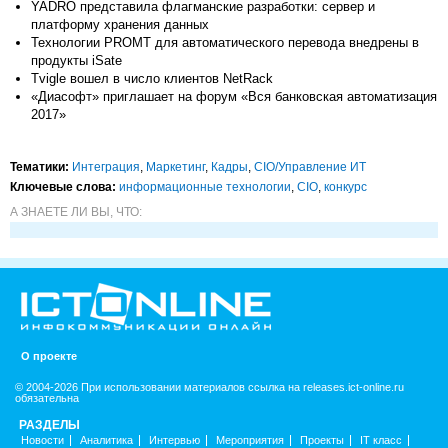
YADRO представила флагманские разработки: сервер и
платформу хранения данных
Технологии PROMT для автоматического перевода внедрены в
продукты iSate
Tvigle вошел в число клиентов NetRack
«Диасофт» приглашает на форум «Вся банковская автоматизация
2017»
Тематики:
Интеграция
,
Маркетинг
,
Кадры
,
CIO/Управление ИТ
Ключевые слова:
информационные технологии
,
CIO
,
конкурс
А ЗНАЕТЕ ЛИ ВЫ, ЧТО:
О проекте
© 2004-2026 При использовании материалов ссылка на releases.ict-online.ru
обязательна
РАЗДЕЛЫ
Новости
Аналитика
Интервью
Мероприятия
Проекты
IT класс