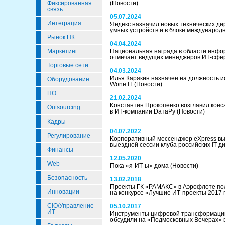
Фиксированная
(Новости)
связь
05.07.2024
Интеграция
Яндекс назначил новых технических ди
умных устройств и в блоке международ
Рынок ПК
04.04.2024
Маркетинг
Национальная награда в области инфо
отмечает ведущих менеджеров ИТ-сф
Торговые сети
04.03.2024
Илья Карякин назначен на должность 
Оборудование
Wone IT
(Новости)
ПО
21.02.2024
Константин Прокопенко возглавил кон
Outsourcing
в ИТ-компании DатаРу
(Новости)
Кадры
04.07.2022
Регулирование
Корпоративный мессенджер eXpress вы
выездной сессии клуба российских IT-
Финансы
12.05.2020
Web
Пока «я-ИТ-ы» дома
(Новости)
Безопасность
13.02.2018
Проекты ГК «РАМАКС» в Аэрофлоте пол
Инновации
на конкурсе «Лучшие ИТ-проекты 2017
CIO/Управление
05.10.2017
ИТ
Инструменты цифровой трансформац
обсудили на «Подмосковных Вечерах» 