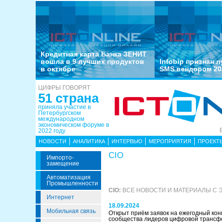
Кредитная карта Банка ЗЕНИТ
вошла в 9 лучших продуктов
Infobip признан 
в октябре
SMS вендором 20
ЦИФРЫ ГОВОРЯТ
51 страна
приняла участие в
Петербургском
международном
экономическом форуме в
2022 году
НОВОСТИ
АНАЛИТИКА
ИНТЕРВЬЮ
МЕРОПРИЯТИЯ
ПРОЕКТ
CIO
Импорто­
Замещение
Автоматизация
Промышленности
CIO:
ВСЕ НОВОСТИ И МАТЕРИАЛЫ С
Интернет
18.09.2024
Мобильная связь
Открыт приём заявок на ежегодный кон
сообщества лидеров цифровой трансфо