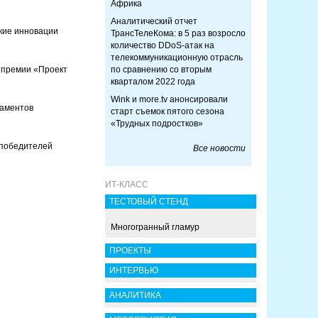
Африка
Аналитический отчет
кие инновации
ТрансТелеКома: в 5 раз возросло
количество DDoS-атак на
телекоммуникационную отрасль
м премии «Проект
по сравнению со вторым
кварталом 2022 года
Wink и more.tv анонсировали
таментов
старт съемок пятого сезона
«Трудных подростков»
 победителей
Все новости
ИТ-КЛАСС
ТЕСТОВЫЙ СТЕНД
Многогранный гламур
ПРОЕКТЫ
ИНТЕРВЬЮ
АНАЛИТИКА