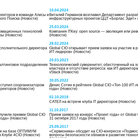
10.04.2024
ректоров в команде Алисы и
Виталий Германов возглавил Департамент разраб
ного Поиска
(Новости)
инфраструктурных проектов ЦЦТ «Борлас Эдит»
25.03.2024
рмационных технологий
Компания ITKey: open source — эволюция или ре
еры
(Новости)
(Новости)
28.02.2024
исполнительного директора
Global CIO открывает прием заявок на участие в 
ИТ-лидеров»
(Новости)
20.03.2023
салтинговое подразделение
Технологический суверенитет, обесточенный на х
кластера и отсутствие регресса: как ИТ-директор
vStack
(Новости)
30.05.2022
ступил соорганизатором
Денис Сотин в рейтинге Global CIO «Топ-100 ИТ-
директоров
(Новости)
года»
(Новости)
02.10.2019
САТЕЛ на встрече клуба IT директоров
(Новости)
11.10.2017
учили премии Global CIO
Прием заявок на конкурс «Проект года» от Global
 года»
(Новости)
31 октября 2017 года
(Новости)
25.09.2017
ии на базе ОПТИМУМ
«Сервионика» обсудит на CIO-конгрессе «Подмо
в Клубе 4CIO
(Новости)
вопросы безопасности облаков и развитие технол