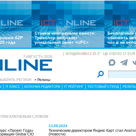
Станем чемпионами вместе:
Бесплатный 
лучшим A2P
Триколор запускает
обновить не
20 года
уникальный пакет «UFC»
час и не всп
ВЛАДИКАВКАЗ
20.3
°
ЦБ
USD 82.17 EUR 
7 АВГУСТА 2026
ВЫБРАТЬ РЕГИОН
> Релизы
Ы
IT КЛАСС
КОЛОНКА РЕДАКТОРА
IT РЕЙТИНГ
ТЕСТОВЫЙ СТЕНД
РЕЛИЗ
 ЭТИМ КЛЮЧЕВЫМ СЛОВОМ
13.09.2024
курс «Проект Года»
Техническим директором Яндекс Карт стал Анато
рмации Global CIO
(Новости)