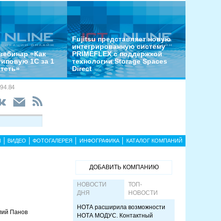
Fujitsu представляет новую
интегрированную систему
вебинар «Как
PRIMEFLEX с поддержкой
типовую 1С за 1
технологии Storage Spaces
отеть»
Direct
94.84
Ы
ВИДЕО
ФОТОГАЛЕРЕЯ
ИНФОГРАФИКА
КАТАЛОГ КОМПАНИЙ
ДОБАВИТЬ КОМПАНИЮ
НОВОСТИ
ТОП-
ДНЯ
НОВОСТИ
НОТА расширила возможности
лий Панов
НОТА МОДУС. Контактный