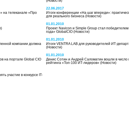
(Новости)
22.06.2017
» на телеканале «Про
Итоги конференции «На шаг впереди»: практичес
для реального бизнеса
(Новости)
01.01.2010
и)
Проект Navicon и Simple Group стал победителе
года» GlobalCIO
(Новости)
01.01.2010
ленной компании должна
Итоги VENTRA LAB для руководителей ИТ-депар
(Новости)
01.01.2010
ов на портале Global CIO
Денис Сотин и Андрей Саломатин вошли в число
рейтинга «Топ-100 ИТ-лидеров»
(Новости)
ь участие в конкурсе IT-