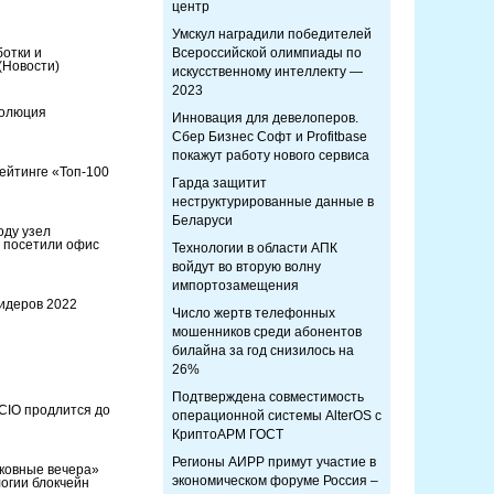
центр
Умскул наградили победителей
отки и
Всероссийской олимпиады по
(Новости)
искусственному интеллекту —
2023
волюция
Инновация для девелоперов.
Сбер Бизнес Софт и Profitbase
покажут работу нового сервиса
рейтинге «Топ-100
Гарда защитит
неструктурированные данные в
Беларуси
оду узел
а посетили офис
Технологии в области АПК
войдут во вторую волну
импортозамещения
лидеров 2022
Число жертв телефонных
мошенников среди абонентов
билайна за год снизилось на
26%
Подтверждена совместимость
 CIO продлится до
операционной системы AlterOS с
КриптоАРМ ГОСТ
Регионы АИРР примут участие в
сковные вечера»
экономическом форуме Россия –
огии блокчейн