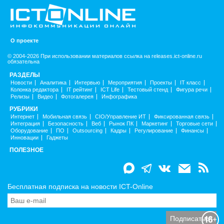
О проекте
© 2004-2026 При использовании материалов ссылка на releases.ict-online.ru
обязательна
РАЗДЕЛЫ
Новости
Аналитика
Интервью
Мероприятия
Проекты
IT класс
Колонка редактора
IT рейтинг
ICT Life
Тестовый стенд
Фигура речи
Релизы
Видео
Фотогалерея
Инфографика
РУБРИКИ
Интернет
Мобильная связь
CIO/Управление ИТ
Фиксированная связь
Интеграция
Безопасность
Веб
Рынок ПК
Маркетинг
Торговые сети
Оборудование
ПО
Outsourcing
Кадры
Регулирование
Финансы
Инновации
Гаджеты
ПОЛЕЗНОЕ
Бесплатная подписка на новости ICT-Online