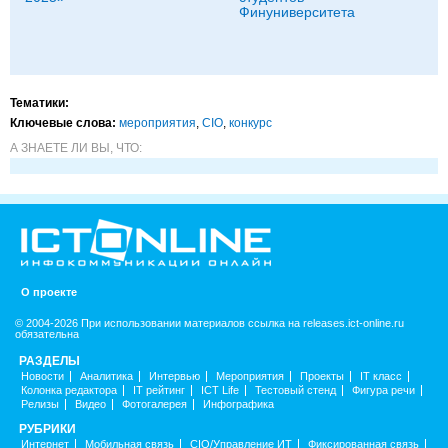
Финуниверситета
Тематики:
Ключевые слова:
мероприятия
,
CIO
,
конкурс
А ЗНАЕТЕ ЛИ ВЫ, ЧТО:
О проекте
© 2004-2026 При использовании материалов ссылка на releases.ict-online.ru
обязательна
РАЗДЕЛЫ
Новости
Аналитика
Интервью
Мероприятия
Проекты
IT класс
Колонка редактора
IT рейтинг
ICT Life
Тестовый стенд
Фигура речи
Релизы
Видео
Фотогалерея
Инфографика
РУБРИКИ
Интернет
Мобильная связь
CIO/Управление ИТ
Фиксированная связь