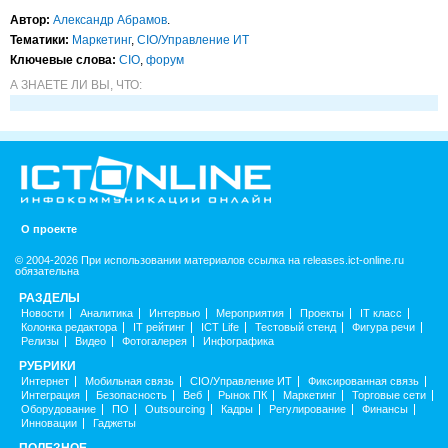
Автор:
Александр Абрамов
.
Тематики:
Маркетинг
,
CIO/Управление ИТ
Ключевые слова:
CIO
,
форум
А ЗНАЕТЕ ЛИ ВЫ, ЧТО:
О проекте
© 2004-2026 При использовании материалов ссылка на releases.ict-online.ru
обязательна
РАЗДЕЛЫ
Новости
Аналитика
Интервью
Мероприятия
Проекты
IT класс
Колонка редактора
IT рейтинг
ICT Life
Тестовый стенд
Фигура речи
Релизы
Видео
Фотогалерея
Инфографика
РУБРИКИ
Интернет
Мобильная связь
CIO/Управление ИТ
Фиксированная связь
Интеграция
Безопасность
Веб
Рынок ПК
Маркетинг
Торговые сети
Оборудование
ПО
Outsourcing
Кадры
Регулирование
Финансы
Инновации
Гаджеты