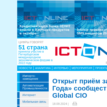
Кредитная карта Банка ЗЕНИТ
вошла в 9 лучших продуктов
Infobip признан 
в октябре
SMS вендором 20
ЦИФРЫ ГОВОРЯТ
51 страна
приняла участие в
Петербургском
международном
экономическом форуме в
2022 году
НОВОСТИ
АНАЛИТИКА
ИНТЕРВЬЮ
МЕРОПРИЯТИЯ
ПРОЕКТ
Импорто­
Замещение
Открыт приём з
Автоматизация
Года» сообщес
Промышленности
Global CIO
Интернет
Мобильная связь
18.09.2024 |