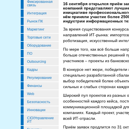
Фиксированная
16 сентября открылся приём за
связь
компаний представляют лучшие
инициативе профессионального
Интеграция
нём приняли участие более 25
индустрии информационных те
Рынок ПК
За время существования конкурса
Маркетинг
направлений ИТ-рынка: импортоза
Торговые сети
роботизация, искусственный интел
Оборудование
По мере того, как всё больше нап
ПО
больше отечественных решений пр
участников – проекты из банковск
Outsourcing
В конкурсе нет жюри, победител
Кадры
специально разработанной сбалан
Регулирование
выбор победителей более объекти
Финансы
сильных и слабых сторонах каждог
Web
Широкий пул проектов из разных 
особенностей каждого кейса, пос
Безопасность
коммуникационной площадкой для
Инновации
компаниях. Каждый проект, участв
CIO/Управление
всей ИТ-отрасли.
ИТ
Приём заявок продлится по 31 окт