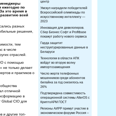
центр
п-менеджеры
я ежегодно по
Умскул наградили победителей
За это время в
Всероссийской олимпиады по
 развитию всей
искусственному интеллекту —
2023
асались разных
Инновация для девелоперов.
мобильные решения,
Сбер Бизнес Софт и Profitbase
покажут работу нового сервиса
Гарда защитит
симости, тем
неструктурированные данные в
с в числе
Беларуси
ругих отраслей.
Технологии в области АПК
CIO с помощью
войдут во вторую волну
импортозамещения
» не только делает
ертов и практиков о
Число жертв телефонных
мошенников среди абонентов
билайна за год снизилось на
ообщества
26%
ал отличной
Подтверждена совместимость
ансформацию в
операционной системы AlterOS с
 Global CIO для
КриптоАРМ ГОСТ
Регионы АИРР примут участие в
экономическом форуме Россия –
в и другие топ-