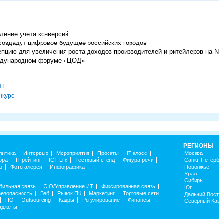
еление учета конверсий
создадут цифровое будущее российских городов
пцию для увеличения роста доходов производителей и ритейлеров на Ne
ждународном форуме «ЦОД»
ИТ
нкурс
РЕГИОНЫ
литика
Интервью
Мероприятия
Проекты
IT класс
Москва
ора
IT рейтинг
ICT Life
Тестовый стенд
Фигура речи
Санкт-Петерб
о
Фотогалерея
Инфографика
Поволжье
Урал
Сибирь
бильная связь
CIO/Управление ИТ
Фиксированная связь
Юг
Безопасность
Веб
Рынок ПК
Маркетинг
Торговые сети
Дальний Вост
ПО
Outsourcing
Кадры
Регулирование
Финансы
Северный Ка
аджеты