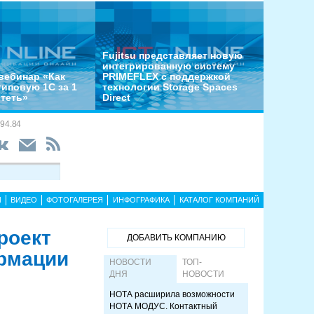
Fujitsu представляет новую
интегрированную систему
вебинар «Как
PRIMEFLEX с поддержкой
типовую 1С за 1
технологии Storage Spaces
отеть»
Direct
94.84
Ы
ВИДЕО
ФОТОГАЛЕРЕЯ
ИНФОГРАФИКА
КАТАЛОГ КОМПАНИЙ
роект
ДОБАВИТЬ КОМПАНИЮ
рмации
НОВОСТИ
ТОП-
ДНЯ
НОВОСТИ
НОТА расширила возможности
НОТА МОДУС. Контактный