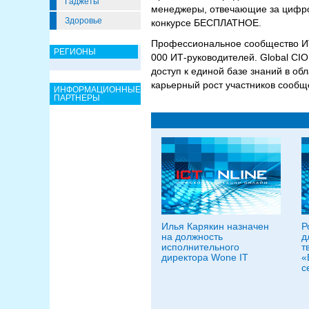
Гаджеты
менеджеры, отвечающие за цифро
Здоровье
конкурсе БЕСПЛАТНОЕ.
Профессиональное сообщество ИТ-д
РЕГИОНЫ
000 ИТ-руководителей. Global CI
доступ к единой базе знаний в о
карьерный рост участников сообщ
ИНФОРМАЦИОННЫЕ
ПАРТНЕРЫ
Илья Карякин назначен
Р
на должность
д
исполнительного
т
директора Wone IT
«
с