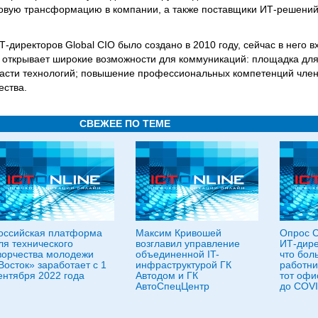
вую трансформацию в компании, а также поставщики ИТ-решений.
иректоров Global CIO было создано в 2010 году, сейчас в него в
O открывает широкие возможности для коммуникаций: площадка дл
бласти технологий; повышение профессиональных компетенций чле
ества.
СВЕЖЕЕ ПО ТЕМЕ
оссийская платформа
Максим Кривошей
Опрос Ci
ля технического
возглавил управление
ИТ-дире
ворчества молодежи
объединенной IT-
что бол
Восток» заработает с 1
инфраструктурой ГК
работни
ентября 2022 года
Автодом и ГК
тот офи
АвтоСпецЦентр
до COVI