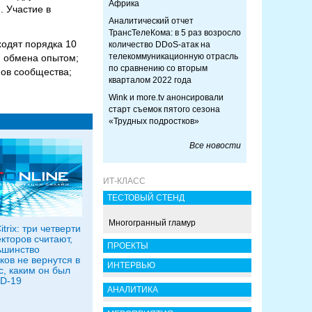
Африка
 Участие в
Аналитический отчет
ТрансТелеКома: в 5 раз возросло
ходят порядка 10
количество DDoS-атак на
телекоммуникационную отрасль
я обмена опытом;
по сравнению со вторым
нов сообщества;
кварталом 2022 года
Wink и more.tv анонсировали
старт съемок пятого сезона
«Трудных подростков»
Все новости
ИТ-КЛАСС
ТЕСТОВЫЙ СТЕНД
Многогранный гламур
trix: три четверти
кторов считают,
ПРОЕКТЫ
ьшинство
ков не вернутся в
ИНТЕРВЬЮ
с, каким он был
D-19
АНАЛИТИКА