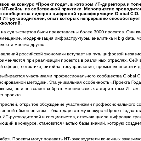
явок на конкурс «Проект года», в котором ИТ-директора и то
 ИТ-кейсы из собственной практики. Мероприятие проводитс
 сообщества лидеров цифровой трансформации Global CIO. 
00 ИТ-руководителей, опыт которых непрерывно способствует
хнологий.
 на суд экспертов были представлены более 3000 проектов. Они к
мещение, модернизация инфраструктуры, аналитика и big data, 
лект и многие другие.
равлений российской экономики вступает на путь цифровой незави
именяются при реализации проектов в различных отраслях. Сейча
ой сферы, логистики, ритейла, госуправления, промышленности и д
и выбираются участниками профессионального сообщества Global 
сированной методики. Эта уникальная особенность «Проекта Года
вным, но и позволяет собрать мнения самых авторитетных ИТ-эксп
о проекта.
отраслей, открытое обсуждение участниками профессионального с
тоянный обмен опытом – благодаря этому конкурс «Проект Года» ст
 ИТ-руководителей и специалистов, отвечающих за цифровую тр
ующий в конкурсе, становится частью базы знаний, которую создаёт
ября. Проекты могут подавать ИТ-руководители конечных заказчико