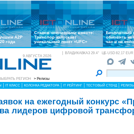
Станем чемпионами вместе:
Бесплатный 
лучшим A2P
Триколор запускает
обновить не
20 года
уникальный пакет «UFC»
час и не всп
ВЛАДИКАВКАЗ
29.4
°
ЦБ
USD 82.17 EUR 
9 АВГУСТА 2026
ВЫБРАТЬ РЕГИОН
> Релизы
Ы
IT КЛАСС
КОЛОНКА РЕДАКТОРА
IT РЕЙТИНГ
ТЕСТОВЫЙ СТЕНД
РЕЛИЗ
аявок на ежегодный конкурс «П
тва лидеров цифровой трансфо