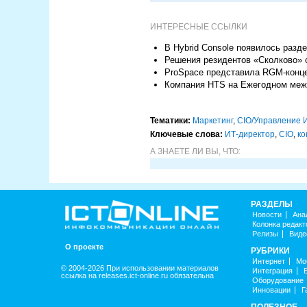
ИНТЕРЕСНЫЕ ССЫЛКИ
В Hybrid Console появилось разд
Решения резидентов «Сколково» 
ProSpace представила RGM-конце
Компания HTS на Ежегодном ме
Тематики:
Маркетинг
,
CIO/Управление 
Ключевые слова:
ИТ-директор
,
CIO
,
ко
А ЗНАЕТЕ ЛИ ВЫ, ЧТО:
РАЗДЕЛЫ
Новости
Ана
Колонка редакт
Релизы
Виде
О проекте
РУБРИКИ
Интернет
Мо
© 2004-2026 При использовании материалов
Интеграция
ссылка на releases.ict-online.ru обязательна
Оборудование
Инновации
Г