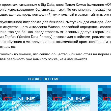
 проектам, связанным с Big Data, внес Павел Комов (компания «О
он с использованием больших данных». По его мнению, прежде че
ьших данных предстоит долгий, мучительный и затратный путь его 
скусственного интеллекта для бизнеса» выступили два спикера. Ал
ме искусственного интеллекта Watson, способной определять соотв
клиентов для банков, предоставлять мгновенный доступ к огромной
ин Горбач (Yandex Data Factory) познакомил с кейсами, реализов
ого обучения в металлургии, нефтехимической промышленности, р
отраслях.
ошлись во мнении, что сейчас общество и бизнес стоят на пороге 
овая реальность уже намного ближе, чем нам кажется.
СВЕЖЕЕ ПО ТЕМЕ