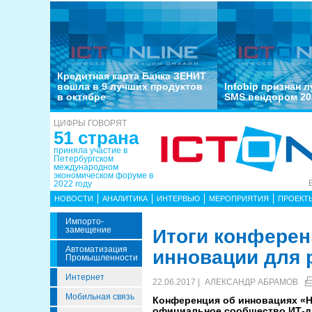
Кредитная карта Банка ЗЕНИТ
вошла в 9 лучших продуктов
Infobip признан 
в октябре
SMS вендором 20
ЦИФРЫ ГОВОРЯТ
51 страна
приняла участие в
Петербургском
международном
экономическом форуме в
2022 году
НОВОСТИ
АНАЛИТИКА
ИНТЕРВЬЮ
МЕРОПРИЯТИЯ
ПРОЕКТ
Импорто­
Замещение
Итоги конферен
Автоматизация
инновации для 
Промышленности
Интернет
22.06.2017 |
АЛЕКСАНДР АБРАМОВ
Мобильная связь
Конференция об инновациях «Н
официальное сообщество ИТ-ди