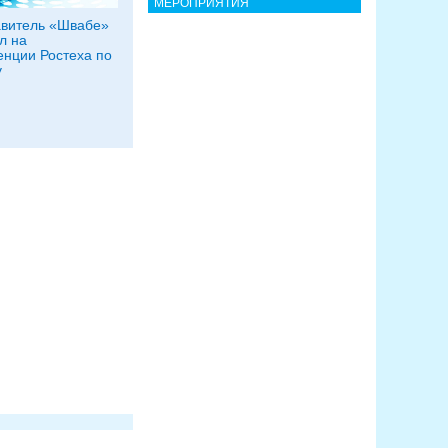
МЕРОПРИЯТИЯ
витель «Швабе»
л на
нции Ростеха по
у