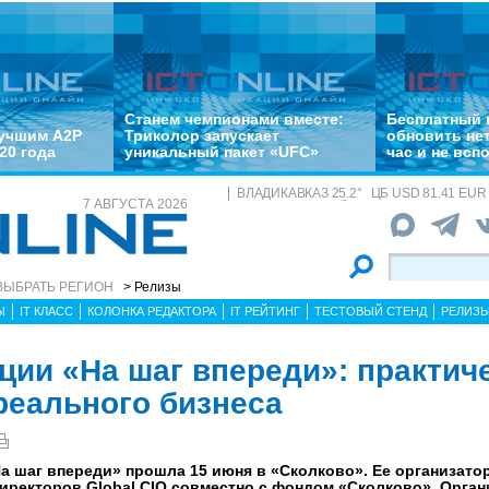
Станем чемпионами вместе:
Бесплатный 
лучшим A2P
Триколор запускает
обновить не
20 года
уникальный пакет «UFC»
час и не всп
ВЛАДИКАВКАЗ
25.2
°
ЦБ
USD 81.41 EUR 
7 АВГУСТА 2026
ВЫБРАТЬ РЕГИОН
> Релизы
Ы
IT КЛАСС
КОЛОНКА РЕДАКТОРА
IT РЕЙТИНГ
ТЕСТОВЫЙ СТЕНД
РЕЛИЗ
ции «На шаг впереди»: практич
реального бизнеса
а шаг впереди» прошла 15 июня в «Сколково». Ее организат
ректоров Global CIO совместно с фондом «Сколково». Орга