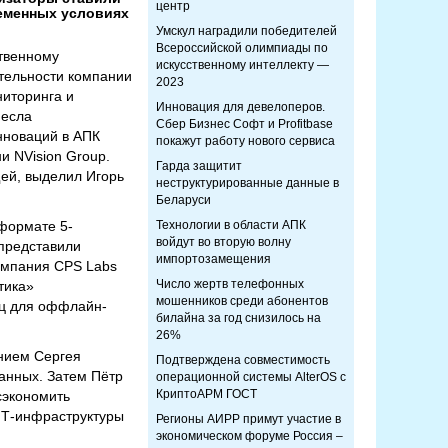
центр
ременных условиях
Умскул наградили победителей
Всероссийской олимпиады по
ственному
искусственному интеллекту —
тельности компании
2023
ниторинга и
Инновация для девелоперов.
несла
Сбер Бизнес Софт и Profitbase
нноваций в АПК
покажут работу нового сервиса
и NVision Group.
Гарда защитит
ей, выделил Игорь
неструктурированные данные в
Беларуси
формате 5-
Технологии в области АПК
войдут во вторую волну
 представили
импортозамещения
омпания CPS Labs
Число жертв телефонных
тика»
мошенников среди абонентов
иц для оффлайн-
билайна за год снизилось на
26%
ением Сергея
Подтверждена совместимость
анных. Затем Пётр
операционной системы AlterOS с
КриптоАРМ ГОСТ
сэкономить
ИТ-инфраструктуры
Регионы АИРР примут участие в
экономическом форуме Россия –