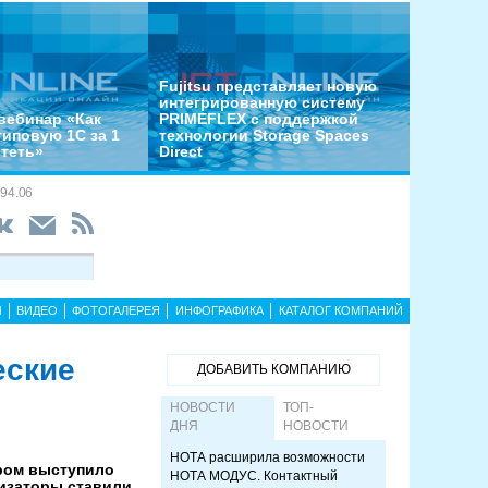
Fujitsu представляет новую
интегрированную систему
вебинар «Как
PRIMEFLEX с поддержкой
типовую 1С за 1
технологии Storage Spaces
отеть»
Direct
94.06
Ы
ВИДЕО
ФОТОГАЛЕРЕЯ
ИНФОГРАФИКА
КАТАЛОГ КОМПАНИЙ
еские
ДОБАВИТЬ КОМПАНИЮ
НОВОСТИ
ТОП-
ДНЯ
НОВОСТИ
НОТА расширила возможности
ором выступило
НОТА МОДУС. Контактный
низаторы ставили