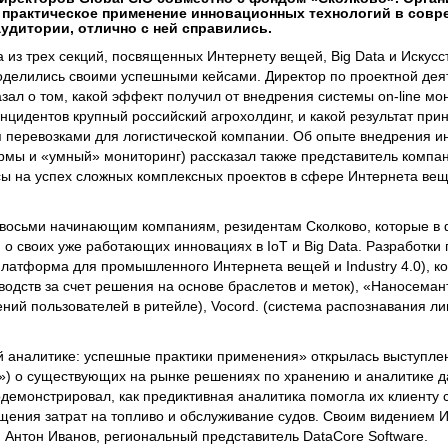
ь практическое применение инновационных технологий в сов
аудитории, отлично с ней справились.
из трех секций, посвященных Интернету вещей, Big Data и Искус
оделились своими успешными кейсами. Директор по проектной дея
ал о том, какой эффект получил от внедрения системы on-line мо
нцидентов крупный российский агрохолдинг, и какой результат при
 перевозками для логистической компании. Об опыте внедрения и
мы и «умный» мониторинг) рассказал также представитель компан
ы на успех сложных комплексных проектов в сфере Интернета вещ
 восьми начинающим компаниям, резидентам Сколково, которые в 
о своих уже работающих инновациях в IoT и Big Data. Разработки
латформа для промышленного Интернета вещей и Industry 4.0), к
водств за счет решения на основе браслетов и меток), «Наносеман
ний пользователей в ритейле), Vocord. (система распознавания л
ой аналитике: успешные практики применения» открылась выступл
») о существующих на рынке решениях по хранению и аналитике д
родемонстрировал, как предиктивная аналитика помогла их клиенту 
щения затрат на топливо и обслуживание судов. Своим видением 
 Антон Иванов, региональный представитель DataCore Software.