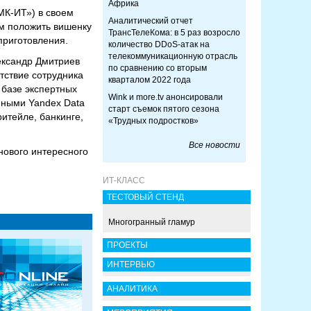
Африка
МК-ИТ») в своем
Аналитический отчет
м положить вишенку
ТрансТелеКома: в 5 раз возросло
приготовления.
количество DDoS-атак на
телекоммуникационную отрасль
ександр Дмитриев
по сравнению со вторым
етствие сотрудника
кварталом 2022 года
 базе экспертных
Wink и more.tv анонсировали
анными Yandex Data
старт съемок пятого сезона
итейле, банкинге,
«Трудных подростков»
Все новости
нового интересного
ИТ-КЛАСС
ТЕСТОВЫЙ СТЕНД
Многогранный гламур
ПРОЕКТЫ
ИНТЕРВЬЮ
АНАЛИТИКА