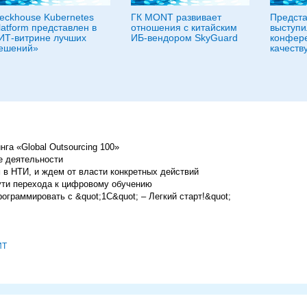
eckhouse Kubernetes
ГК MONT развивает
Предста
latform представлен в
отношения с китайским
выступи
ИТ-витрине лучших
ИБ-вендором SkyGuard
конфере
ешений»
качеств
га «Global Outsourcing 100»
 деятельности
 в НТИ, и ждем от власти конкретных действий
пути перехода к цифровому обучению
рограммировать с &quot;1С&quot; – Легкий старт!&quot;
ИТ