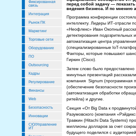
Фиксированная
перед собой задачу — показат
связь
ведения бизнеса. И по мнению 
Интеграция
Программа конференции состояла 
Рынок ПК
интеллекту. Лидеры ИТ-отрасли п
«Неофлекс» Иван Окопный рассказ
Маркетинг
детектирования подозрительных и
Торговые сети
автоматизация центра управления
(специализированные IoT-платфор
Оборудование
Факторы, которые повышают шанс
ПО
Гиркин (Cisco).
Outsourcing
Затем слово было предоставлено
Кадры
минутных презентаций рассказали 
компания Signum (программная п
Регулирование
(обеспечение безопасности произ
Финансы
(автоматизация обработки обраще
ритейла) и другие.
Web
Безопасность
Секция «От Big Data к продвинут
Разумовского (компания «Рэйдикс
Инновации
Травкин (Hitachi Data Systems) п
CIO/Управление
миллионы долларов за счет сокра
ИТ
будущего поделился с аудиторией