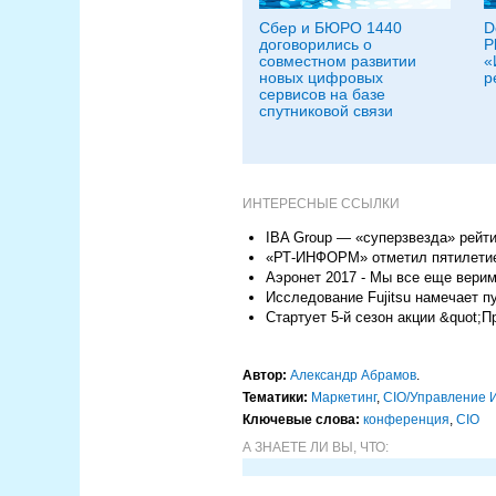
Сбер и БЮРО 1440
D
договорились о
P
совместном развитии
«
новых цифровых
р
сервисов на базе
спутниковой связи
ИНТЕРЕСНЫЕ ССЫЛКИ
IBA Group — «суперзвезда» рейтин
«РТ-ИНФОРМ» отметил пятилетие
Аэронет 2017 - Мы все еще верим
Исследование Fujitsu намечает 
Стартует 5-й сезон акции &quot;П
Автор:
Александр Абрамов
.
Тематики:
Маркетинг
,
CIO/Управление 
Ключевые слова:
конференция
,
CIO
А ЗНАЕТЕ ЛИ ВЫ, ЧТО: