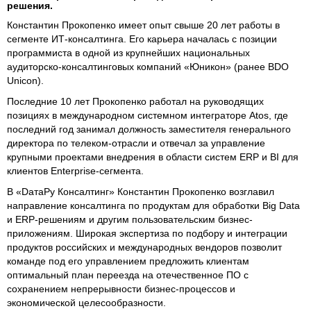
решения.
Константин Прокопенко имеет опыт свыше 20 лет работы в
сегменте ИТ-консалтинга. Его карьера началась с позиции
программиста в одной из крупнейших национальных
аудиторско-консалтинговых компаний «Юникон» (ранее BDO
Unicon).
Последние 10 лет Прокопенко работал на руководящих
позициях в международном системном интеграторе Atos, где
последний год занимал должность заместителя генерального
директора по телеком-отрасли и отвечал за управление
крупными проектами внедрения в области систем ERP и BI для
клиентов Enterprise-сегмента.
В «DатаРу Консалтинг» Константин Прокопенко возглавил
направление консалтинга по продуктам для обработки Big Data
и ERP-решениям и другим пользовательским бизнес-
приложениям. Широкая экспертиза по подбору и интеграции
продуктов российских и международных вендоров позволит
команде под его управлением предложить клиентам
оптимальный план переезда на отечественное ПО с
сохранением непрерывности бизнес-процессов и
экономической целесообразности.