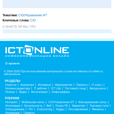
Тематики:
CIO/Управление ИТ
Ключевые слова:
CIO
А ЗНАЕТЕ ЛИ ВЫ, ЧТО:
О проекте
© 2004-2026 При использовании материалов ссылка на releases.ict-online.ru
обязательна
РАЗДЕЛЫ
Новости
Аналитика
Интервью
Мероприятия
Проекты
IT класс
Колонка редактора
IT рейтинг
ICT Life
Тестовый стенд
Фигура речи
Релизы
Видео
Фотогалерея
Инфографика
РУБРИКИ
Интернет
Мобильная связь
CIO/Управление ИТ
Фиксированная связь
Интеграция
Безопасность
Веб
Рынок ПК
Маркетинг
Торговые сети
Оборудование
ПО
Outsourcing
Кадры
Регулирование
Финансы
Инновации
Гаджеты