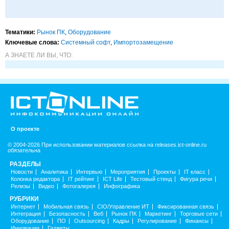
Тематики:
Рынок ПК
,
Оборудование
Ключевые слова:
Системный софт
,
Импорто­замещение
А ЗНАЕТЕ ЛИ ВЫ, ЧТО:
О проекте
© 2004-2026 При использовании материалов ссылка на releases.ict-online.ru
обязательна
РАЗДЕЛЫ
Новости
Аналитика
Интервью
Мероприятия
Проекты
IT класс
Колонка редактора
IT рейтинг
ICT Life
Тестовый стенд
Фигура речи
Релизы
Видео
Фотогалерея
Инфографика
РУБРИКИ
Интернет
Мобильная связь
CIO/Управление ИТ
Фиксированная связь
Интеграция
Безопасность
Веб
Рынок ПК
Маркетинг
Торговые сети
Оборудование
ПО
Outsourcing
Кадры
Регулирование
Финансы
Инновации
Гаджеты