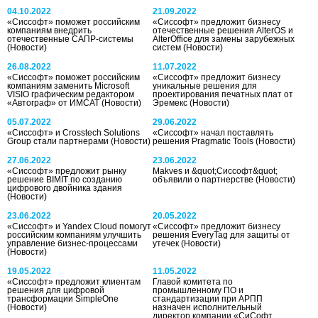
04.10.2022
21.09.2022
«Сиссофт» поможет российским
«Сиссофт» предложит бизнесу
компаниям внедрить
отечественные решения AlterOS и
отечественные САПР-системы
AlterOffice для замены зарубежных
(Новости)
систем
(Новости)
26.08.2022
11.07.2022
«Сиссофт» поможет российским
«Сиссофт» предложит бизнесу
компаниям заменить Microsoft
уникальные решения для
VISIO графическим редактором
проектирования печатных плат от
«Автограф» от ИМСАТ
(Новости)
Эремекс
(Новости)
05.07.2022
29.06.2022
«Сиссофт» и Crosstech Solutions
«Сиссофт» начал поставлять
Group стали партнерами
(Новости)
решения Pragmatic Tools
(Новости)
27.06.2022
23.06.2022
«Сиссофт» предложит рынку
Makves и &quot;Сиссофт&quot;
решение BIMIT по созданию
объявили о партнерстве
(Новости)
цифрового двойника здания
(Новости)
23.06.2022
20.05.2022
«Сиссофт» и Yandex Cloud помогут
«Сиссофт» предложит бизнесу
российским компаниям улучшить
решения EveryTag для защиты от
управление бизнес-процессами
утечек
(Новости)
(Новости)
19.05.2022
11.05.2022
«Сиссофт» предложит клиентам
Главой комитета по
решения для цифровой
промышленному ПО и
трансформации SimpleOne
стандартизации при АРПП
(Новости)
назначен исполнительный
директор компании «СиСофт