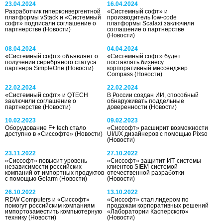
23.04.2024
16.04.2024
Разработчик гиперконвергентной
«Системный софт» и
платформы vStack и «Системный
производитель low-code
софт» подписали соглашение о
платформы Scalaxi заключили
партнерстве
(Новости)
соглашение о партнерстве
(Новости)
08.04.2024
04.04.2024
«Системный софт» объявляет о
«Системный софт» будет
получении серебряного статуса
поставлять бизнесу
партнера SimpleOne
(Новости)
корпоративный мессенджер
Compass
(Новости)
22.02.2024
22.02.2024
«Системный софт» и QTECH
В России создан ИИ, способный
заключили соглашение о
обнаруживать поддельные
партнерстве
(Новости)
доверенности
(Новости)
10.02.2023
09.02.2023
Оборудование F+ tech стало
«Сиссофт» расширит возможности
доступно в «Сиссофте»
(Новости)
UI/UX дизайнеров с помощью Pixso
(Новости)
23.11.2022
27.10.2022
«Сиссофт» повысит уровень
«Сиссофт» защитит ИТ-системы
независимости российских
клиентов SIEM-системой
компаний от импортных продуктов
отечественной разработки
с помощью Gelarm
(Новости)
(Новости)
26.10.2022
13.10.2022
RDW Computers и «Сиссофт»
«Сиссофт» стал лидером по
помогут российским компаниям
продажам корпоративных решений
импортозаместить компьютерную
«Лаборатории Касперского»
технику
(Новости)
(Новости)