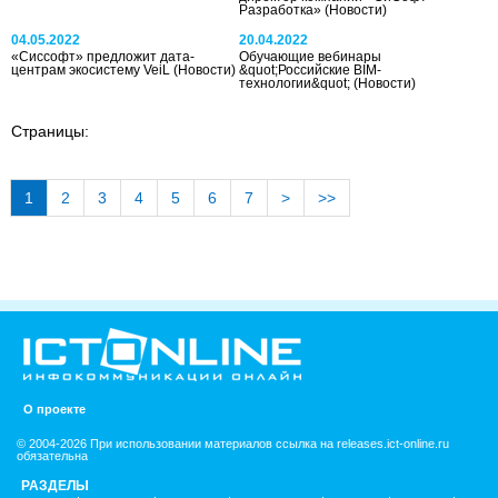
Разработка»
(Новости)
04.05.2022
20.04.2022
«Сиссофт» предложит дата-
Обучающие вебинары
центрам экосистему VeiL
(Новости)
&quot;Российские BIM-
технологии&quot;
(Новости)
Страницы:
1
2
3
4
5
6
7
>
>>
О проекте
© 2004-2026 При использовании материалов ссылка на releases.ict-online.ru
обязательна
РАЗДЕЛЫ