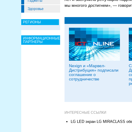
Гаджеты
мы многого достигнем», — говорит
Здоровье
РЕГИОНЫ
ИНФОРМАЦИОННЫЕ
ПАРТНЕРЫ
Nexign и «Марвел-
С
Дистрибуция» подписали
Д
соглашение о
с
сотрудничестве
п
р
ИНТЕРЕСНЫЕ ССЫЛКИ
LG LED экран LG MIRACLASS обе