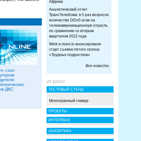
Африка
.
Аналитический отчет
ТрансТелеКома: в 5 раз возросло
количество DDoS-атак на
телекоммуникационную отрасль
по сравнению со вторым
кварталом 2022 года
Wink и more.tv анонсировали
старт съемок пятого сезона
«Трудных подростков»
Все новости
» стал
утором
дителя
ИТ-КЛАСС
технических
ов ДКС
ТЕСТОВЫЙ СТЕНД
Многогранный гламур
ПРОЕКТЫ
ИНТЕРВЬЮ
АНАЛИТИКА