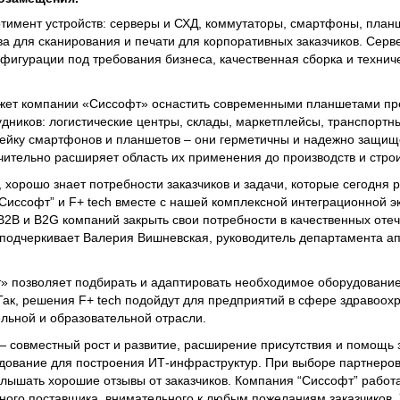
ртимент устройств: серверы и СХД, коммутаторы, смартфоны, план
тва для сканирования и печати для корпоративных заказчиков. Сер
нфигурации под требования бизнеса, качественная сборка и технич
может компании «Сиссофт» оснастить современными планшетами пр
ников: логистические центры, склады, маркетплейсы, транспортн
ейку смартфонов и планшетов – они герметичны и надежно защище
чительно расширяет область их применения до производств и строи
, хорошо знает потребности заказчиков и задачи, которые сегодня 
“Сиссофт” и F+ tech вместе с нашей комплексной интеграционной 
B2B и B2G компаний закрыть свои потребности в качественных оте
подчеркивает Валерия Вишневская, руководитель департамента а
» позволяет подбирать и адаптировать необходимое оборудование
Так, решения F+ tech подойдут для предприятий в сфере здравоох
ельной и образовательной отрасли.
 совместный рост и развитие, расширение присутствия и помощь 
дование для построения ИТ-инфраструктур. При выборе партнеров
слышать хорошие отзывы от заказчиков. Компания “Сиссофт” работа
ного поставщика, внимательного к любым пожеланиям заказчиков. 