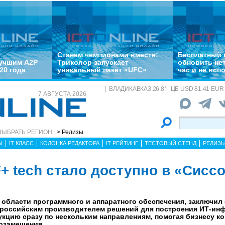
Станем чемпионами вместе:
Бесплатный 
лучшим A2P
Триколор запускает
обновить не
20 года
уникальный пакет «UFC»
час и не всп
ВЛАДИКАВКАЗ
26.8
°
ЦБ
USD 81.41 EUR 
7 АВГУСТА 2026
ВЫБРАТЬ РЕГИОН
> Релизы
Ы
IT КЛАСС
КОЛОНКА РЕДАКТОРА
IT РЕЙТИНГ
ТЕСТОВЫЙ СТЕНД
РЕЛИЗ
+ tech стало доступно в «Сисс
 области программного и аппаратного обеспечения, заключил
 российским производителем решений для построения ИТ-ин
укцию сразу по нескольким направлениям, помогая бизнесу к
озамещения.