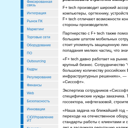
Фиксированная
связь
F+ tech производит широкий ассо
компьютеры, оргтехнику, устройс
Интеграция
F+ tech отличают возможности ко
Рынок ПК
стороны производителя.
Маркетинг
Партнерство с F+ tech также по
Торговые сети
большим штатом мобильных сотруд
стоит упомянуть защищенную лин
Оборудование
попадания мелких частиц, что зна
ПО
«F+ tech давно работает на рынке
Outsourcing
крупный бизнес. Сотрудничество 
Кадры
большому количеству российских 
инфраструктурных решениях», — 
Регулирование
«Сиссофт».
Финансы
Экспертиза сотрудников «Сиссофт
Web
специфические нужды заказчика. 
Безопасность
госсектора, нефтегазовой, строит
Инновации
«Наша задача на ближайший год —
переходе на отечественное обору
CIO/Управление
ИТ
стандарты работы с клиентами и 
лет и заслужила репутацию надеж