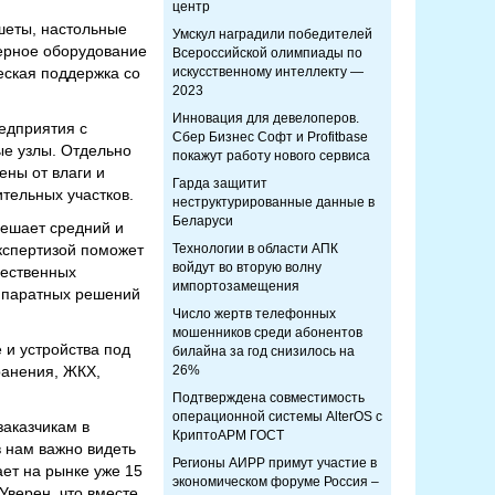
центр
шеты, настольные
Умскул наградили победителей
верное оборудование
Всероссийской олимпиады по
еская поддержка со
искусственному интеллекту —
2023
Инновация для девелоперов.
едприятия с
Сбер Бизнес Софт и Profitbase
ые узлы. Отдельно
покажут работу нового сервиса
ны от влаги и
Гарда защитит
тельных участков.
неструктурированные данные в
Беларуси
решает средний и
экспертизой поможет
Технологии в области АПК
войдут во вторую волну
чественных
импортозамещения
ппаратных решений
Число жертв телефонных
мошенников среди абонентов
 и устройства под
билайна за год снизилось на
ранения, ЖКХ,
26%
Подтверждена совместимость
операционной системы AlterOS с
заказчикам в
КриптоАРМ ГОСТ
 нам важно видеть
Регионы АИРР примут участие в
ет на рынке уже 15
экономическом форуме Россия –
Уверен, что вместе