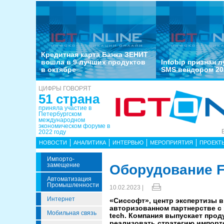
Кредитная карта Банка ЗЕНИТ
вошла в 9 лучших продуктов
Infobip признан 
в октябре
SMS вендором 20
ЦИФРЫ ГОВОРЯТ
51 страна
приняла участие в
Петербургском
международном
экономическом форуме в
2022 году
НОВОСТИ
АНАЛИТИКА
ИНТЕРВЬЮ
МЕРОПРИЯТИЯ
ПРОЕКТ
Импорто­
Замещение
Оборудование F
Автоматизация
Промышленности
10.02.2023 |
Интернет
«Сиссофт», центр экспертизы в
авторизованном партнерстве с
Мобильная связь
tech. Компания выпускает прод
реализовать стратегию импорт