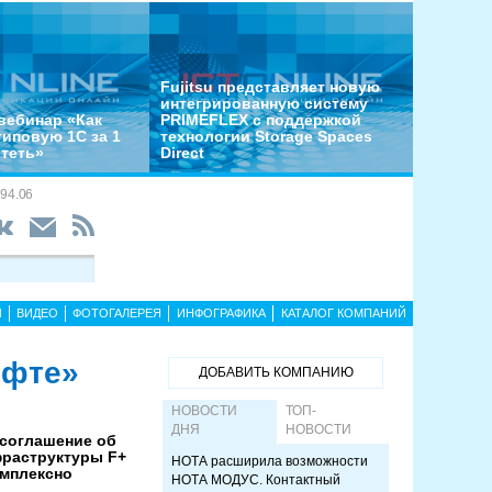
Fujitsu представляет новую
интегрированную систему
вебинар «Как
PRIMEFLEX с поддержкой
типовую 1С за 1
технологии Storage Spaces
отеть»
Direct
94.06
Ы
ВИДЕО
ФОТОГАЛЕРЕЯ
ИНФОГРАФИКА
КАТАЛОГ КОМПАНИЙ
офте»
ДОБАВИТЬ КОМПАНИЮ
НОВОСТИ
ТОП-
ДНЯ
НОВОСТИ
 соглашение об
фраструктуры F+
НОТА расширила возможности
омплексно
НОТА МОДУС. Контактный