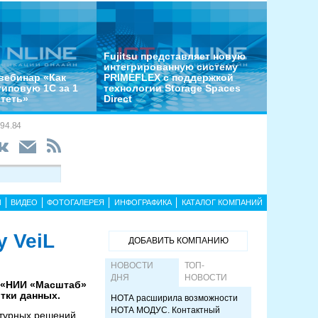
Fujitsu представляет новую
интегрированную систему
вебинар «Как
PRIMEFLEX с поддержкой
типовую 1С за 1
технологии Storage Spaces
отеть»
Direct
94.84
Ы
ВИДЕО
ФОТОГАЛЕРЕЯ
ИНФОГРАФИКА
КАТАЛОГ КОМПАНИЙ
 VeiL
ДОБАВИТЬ КОМПАНИЮ
НОВОСТИ
ТОП-
ДНЯ
НОВОСТИ
с «НИИ «Масштаб»
тки данных.
НОТА расширила возможности
НОТА МОДУС. Контактный
ктурных решений