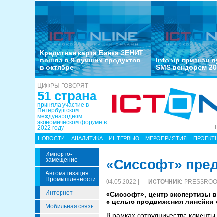
Кредитная карта Банка ЗЕНИТ
вошла в 9 лучших продуктов
Infobip признан 
в октябре
SMS вендором 20
ЦИФРЫ ГОВОРЯТ
51 страна
приняла участие в
Петербургском
международном
экономическом форуме в
2022 году
НОВОСТИ
АНАЛИТИКА
ИНТЕРВЬЮ
МЕРОПРИЯТИЯ
ПРОЕКТ
Импорто­
Замещение
«Сиссофт» пред
Автоматизация
Промышленности
04.05.2022 |
ИСТОЧНИК:
PRESSROO
Интернет
«Сиссофт», центр экспертизы 
с целью продвижения линейки 
Мобильная связь
В рамках сотрудничества клиент