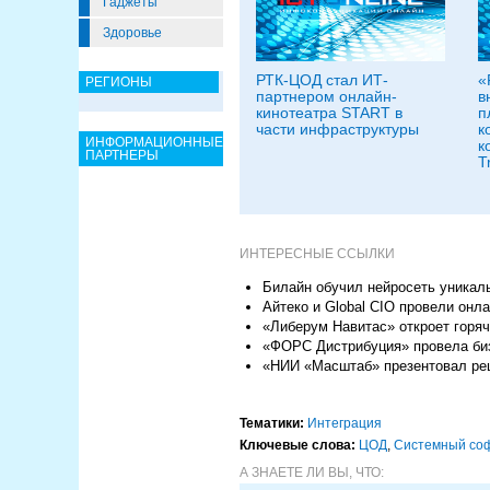
Гаджеты
Здоровье
РТК-ЦОД стал ИТ-
«
РЕГИОНЫ
партнером онлайн-
в
кинотеатра START в
п
части инфраструктуры
к
ИНФОРМАЦИОННЫЕ
к
ПАРТНЕРЫ
T
ИНТЕРЕСНЫЕ ССЫЛКИ
Билайн обучил нейросеть уникал
Айтеко и Global CIO провели он
«Либерум Навитас» откроет горя
«ФОРС Дистрибуция» провела биз
«НИИ «Масштаб» презентовал реш
Тематики:
Интеграция
Ключевые слова:
ЦОД
,
Системный со
А ЗНАЕТЕ ЛИ ВЫ, ЧТО: