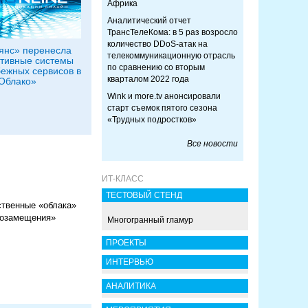
Африка
Аналитический отчет
ТрансТелеКома: в 5 раз возросло
количество DDoS-атак на
янс» перенесла
телекоммуникационную отрасль
тивные системы
по сравнению со вторым
бежных сервисов в
кварталом 2022 года
Облако»
Wink и more.tv анонсировали
старт съемок пятого сезона
«Трудных подростков»
Все новости
ИТ-КЛАСС
ТЕСТОВЫЙ СТЕНД
ственные «облака»
тозамещения»
Многогранный гламур
ПРОЕКТЫ
ИНТЕРВЬЮ
АНАЛИТИКА