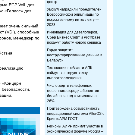
центр
рма ECP VeiL для
Умскул наградили победителей
кс «Гелиос» для
Всероссийской олимпиады по
искусственному интеллекту —
2023
меет очень сильный
ст (VDI), способные
Инновация для девелоперов.
Сбер Бизнес Софт и Profitbase
фонов, менеджер по
покажут работу нового сервиса
Гарда защитит
йствия,
неструктурированные данные в
Беларуси
 реализацию
Технологии в области АПК
войдут во вторую волну
импортозамещения
О «Концерн
Число жертв телефонных
 безопасности,
мошенников среди абонентов
зации.
билайна за год снизилось на
26%
Подтверждена совместимость
операционной системы AlterOS с
КриптоАРМ ГОСТ
Регионы АИРР примут участие в
экономическом форуме Россия –