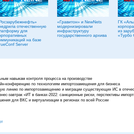
Росзарубежнефть»
«Гравитон» и NewNets
ГК «Аль
недрила отечественную
модернизировали
корпора
латформу для
инфраструктуру
из зару
орпоративных
государственного архива
«Турбо 
оммуникаций на базе
rueConf Server
ьным навыкам контроля процесса на производстве
лайн-конференцию по технологиям импортозамещения для бизнеса
чую линию по импортозамещению и миграции существующих ИС в отече
нес-завтрак «ИТ в банках-2022: санкционные риски, перспективы импор
ения для ВКС и виртуализации в регионах по всей России
фт