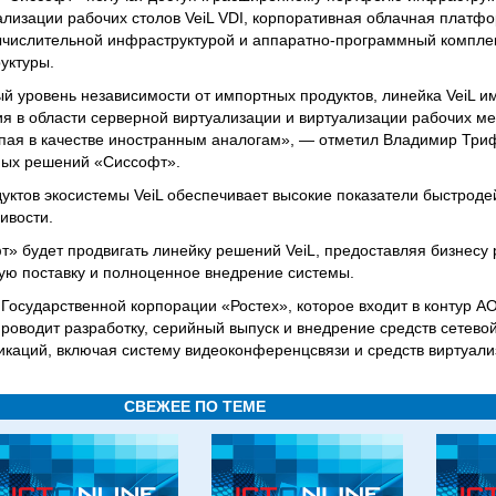
ализации рабочих столов VeiL VDI, корпоративная облачная платфо
ычислительной инфраструктурой и аппаратно-программный компле
уктуры.
й уровень независимости от импортных продуктов, линейка VeiL и
я в области серверной виртуализации и виртуализации рабочих ме
тупая в качестве иностранным аналогам», — отметил Владимир Три
ных решений «Сиссофт».
уктов экосистемы VeiL обеспечивает высокие показатели быстроде
ивости.
т» будет продвигать линейку решений VeiL, предоставляя бизнесу
ую поставку и полноценное внедрение системы.
осударственной корпорации «Ростех», которое входит в контур А
оводит разработку, серийный выпуск и внедрение средств сетевой
каций, включая систему видеоконференцсвязи и средств виртуали
СВЕЖЕЕ ПО ТЕМЕ