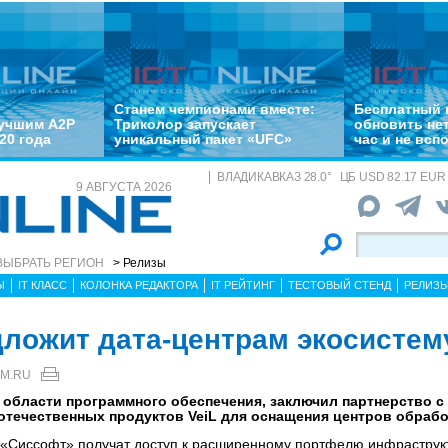
Станем чемпионами вместе:
Бесплатный 
лучшим A2P
Триколор запускает
обновить не
20 года
уникальный пакет «UFC»
час и не всп
ВЛАДИКАВКАЗ
28.0
°
ЦБ
USD 82.17 EUR 
9 АВГУСТА 2026
ВЫБРАТЬ РЕГИОН
> Релизы
Ы
IT КЛАСС
КОЛОНКА РЕДАКТОРА
IT РЕЙТИНГ
ТЕСТОВЫЙ СТЕНД
РЕЛИЗ
ложит дата-центрам экосистему
M.RU
в области программного обеспечения, заключил партнерство 
отечественных продуктов VeiL для оснащения центров обрабо
ы «Сиссофт» получат доступ к расширенному портфелю инфрастру