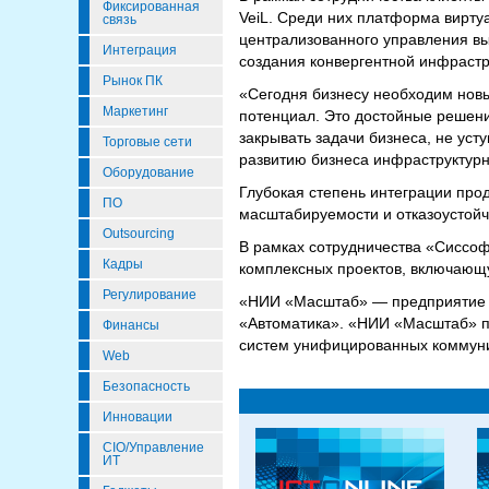
Фиксированная
VeiL. Среди них платформа вирту
связь
централизованного управления в
Интеграция
создания конвергентной инфрастр
Рынок ПК
«Сегодня бизнесу необходим новы
Маркетинг
потенциал. Это достойные решени
закрывать задачи бизнеса, не ус
Торговые сети
развитию бизнеса инфраструктур
Оборудование
Глубокая степень интеграции прод
ПО
масштабируемости и отказоустойч
Outsourcing
В рамках сотрудничества «Сиссоф
Кадры
комплексных проектов, включающ
Регулирование
«НИИ «Масштаб» — предприятие Г
«Автоматика». «НИИ «Масштаб» пр
Финансы
систем унифицированных коммуни
Web
Безопасность
Инновации
CIO/Управление
ИТ