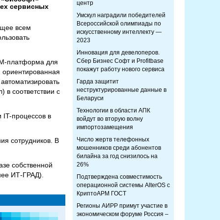
центр
сех сервисных
Умскул наградили победителей
Всероссийской олимпиады по
ющее всем
искусственному интеллекту —
ользовать
2023
Инновация для девелоперов.
Сбер Бизнес Софт и Profitbase
SM-платформа для
покажут работу нового сервиса
, ориентированная
 автоматизировать
Гарда защитит
неструктурированные данные в
) в соответствии с
Беларуси
Технологии в области АПК
 IT-процессов в
войдут во вторую волну
импортозамещения
Число жертв телефонных
ия сотрудников. В
мошенников среди абонентов
билайна за год снизилось на
азе собственной
26%
ее ИТ-ГРАД).
Подтверждена совместимость
операционной системы AlterOS с
КриптоАРМ ГОСТ
Регионы АИРР примут участие в
экономическом форуме Россия –