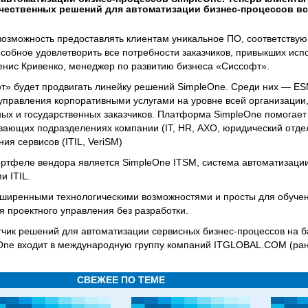
ечественных решений для автоматизации бизнес-процессов в
возможность предоставлять клиентам уникальное ПО, соответству
обное удовлетворить все потребности заказчиков, привыкших исп
енис Кривенко, менеджер по развитию бизнеса «Сиссофт».
фт» будет продвигать линейку решений SimpleOne. Среди них — E
управления корпоративными услугами на уровне всей организации
ных и государственных заказчиков. Платформа SimpleOne помогает
вающих подразделениях компании (IT, HR, АХО, юридический отдел
я сервисов (ITIL, VeriSM)
тфеле вендора является SimpleOne ITSM, система автоматизации
и ITIL.
ширенными технологическими возможностями и просты для обучен
я проектного управления без разработки.
чик решений для автоматизации сервисных бизнес-процессов на б
ne входит в международную группу компаний ITGLOBAL.COM (ран
СВЕЖЕЕ ПО ТЕМЕ