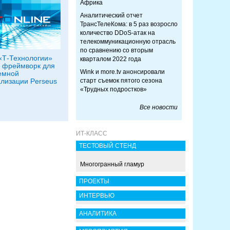
Африка
Аналитический отчет
ТрансТелеКома: в 5 раз возросло
количество DDoS-атак на
телекоммуникационную отрасль
по сравнению со вторым
«Т‑Технологии»
кварталом 2022 года
 фреймворк для
Wink и more.tv анонсировали
емной
лизации Perseus
старт съемок пятого сезона
«Трудных подростков»
Все новости
ИТ-КЛАСС
ТЕСТОВЫЙ СТЕНД
Многогранный гламур
ПРОЕКТЫ
ИНТЕРВЬЮ
АНАЛИТИКА