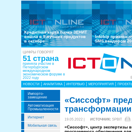
Кредитная карта Банка ЗЕНИТ
вошла в 9 лучших продуктов
Infobip признан 
в октябре
SMS вендором 20
ЦИФРЫ ГОВОРЯТ
51 страна
приняла участие в
Петербургском
международном
экономическом форуме в
2022 году
НОВОСТИ
АНАЛИТИКА
ИНТЕРВЬЮ
МЕРОПРИЯТИЯ
ПРОЕКТ
Импорто­
Замещение
«Сиссофт» пре
Автоматизация
трансформации
Промышленности
Интернет
19.05.2022 |
ИСТОЧНИК:
SPBIT
Мобильная связь
«Сиссофт», центр экспертизы в
программного обеспечения для