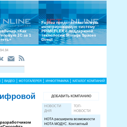
Fujitsu представляет новую
интегрированную систему
вебинар «Как
PRIMEFLEX с поддержкой
типовую 1С за 1
технологии Storage Spaces
отеть»
Direct
94.84
Ы
ВИДЕО
ФОТОГАЛЕРЕЯ
ИНФОГРАФИКА
КАТАЛОГ КОМПАНИЙ
цифровой
ДОБАВИТЬ КОМПАНИЮ
НОВОСТИ
ТОП-
ДНЯ
НОВОСТИ
НОТА расширила возможности
 разработчиком
НОТА МОДУС. Контактный
ы «Сиссофт»