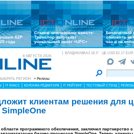
Станем чемпионами вместе:
Бесплатный 
лучшим A2P
Триколор запускает
обновить не
20 года
уникальный пакет «UFC»
час и не всп
ВЛАДИКАВКАЗ
18.5
°
ЦБ
USD 82.17 EUR 
8 АВГУСТА 2026
ВЫБРАТЬ РЕГИОН
> Релизы
Ы
IT КЛАСС
КОЛОНКА РЕДАКТОРА
IT РЕЙТИНГ
ТЕСТОВЫЙ СТЕНД
РЕЛИЗ
дложит клиентам решения для 
 SimpleOne
 области программного обеспечения, заключил партнерство с
 автоматизации бизнес-процессов SimpleOne. Теперь клиент