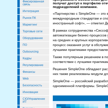
Фиксированная
получат доступ к портфелю от
связь
подразделений компании.
Интеграция
«Партнерство с SimpleOne — это 
Рынок ПК
международным стандартам и спос
иностранный софт», — отметил Д
Маркетинг
В рамках сотрудничества «Сиссо
Торговые сети
автоматизации бизнес-процессов 
Оборудование
на средних и крупных корпоратив
процесс оказания услуг в обслужи
ПО
лучшими практиками предоставлени
Outsourcing
Также популярным решением в пор
Кадры
соответствии с лучшими практикам
Регулирование
Решения SimpleOne обладают рас
Финансы
них также реализованы модули дл
Web
SimpleOne — российский разработ
Безопасность
одноименной платформы. SimpleO
Инновации
CIO/Управление
ИТ