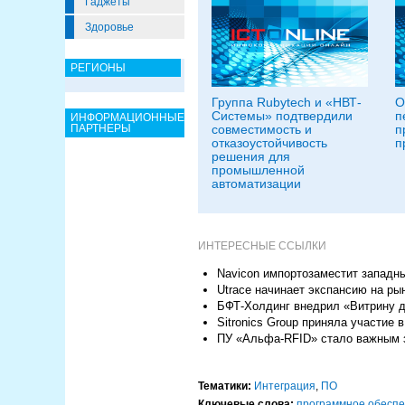
Гаджеты
Здоровье
РЕГИОНЫ
Группа Rubytech и «НВТ-
О
Системы» подтвердили
п
ИНФОРМАЦИОННЫЕ
ПАРТНЕРЫ
совместимость и
п
отказоустойчивость
п
решения для
промышленной
автоматизации
ИНТЕРЕСНЫЕ ССЫЛКИ
Navicon импортозаместит западн
Utrace начинает экспансию на ры
БФТ-Холдинг внедрил «Витрину 
Sitronics Group приняла участие
ПУ «Альфа-RFID» стало важным з
Тематики:
Интеграция
,
ПО
Ключевые слова:
программное обесп