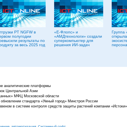
тгрузки PT NGFW в
«Е-Флопс» и
Группа 
ервом полугодии
«АМДтехнологи» создали
открыла
ревысили результаты по
суперкомпьютер для
экосист
родукту за весь 2025 год
решения ИИ-задач
персона
ые аналитические платформы
нок Центральной Азии
данных» МФЦ Московской области
 в обновлении стандарта «Умный город» Минстроя России
веном в системе контроля средств защиты растений компании «Истоки»
ечение
,
автоматизация
,
Системный софт