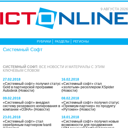
9 АВГУСТА 2026
РУБРИКИ
РАЗДЕЛЫ
РЕГИОНЫ
Системный Софт
СИСТЕМНЫЙ СОФТ:
ВСЕ НОВОСТИ И МАТЕРИАЛЫ С ЭТИМ
КЛЮЧЕВЫМ СЛОВОМ
27.02.2018
16.02.2018
«Системный софт» получил статус
«Системный софт» стал
Gold в партнерской программе
«золотым» реселлером XSpider
Autodesk
(Новости)
(Новости)
09.02.2018
08.02.2018
«Системный софт» внедрил
«Системный софт» получил статус
систему резервного копирования в
«Премиум-партнер» по продукту
компании «ОЗНА»
(Новости)
«Рутокен»
(Новости)
23.01.2018
18.01.2018
«Системный софт» стал
«Системный софт» получил новые
серебряным партнером Ivanti
возможности для продвижения