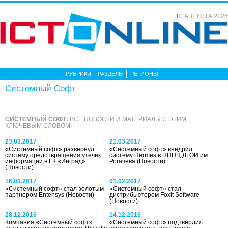
10 АВГУСТА 2026
РУБРИКИ
РАЗДЕЛЫ
РЕГИОНЫ
Системный Софт
СИСТЕМНЫЙ СОФТ:
ВСЕ НОВОСТИ И МАТЕРИАЛЫ С ЭТИМ
КЛЮЧЕВЫМ СЛОВОМ
23.03.2017
21.03.2017
«Системный софт» развернул
«Системный софт» внедрил
систему предотвращения утечек
систему Hermes в ННПЦ ДГОИ им.
информации в ГК «Инград»
Рогачева
(Новости)
(Новости)
16.03.2017
01.02.2017
«Системный софт» стал золотым
«Системный софт» стал
партнером Entensys
(Новости)
дистрибьютором Foxit Software
(Новости)
28.12.2016
14.12.2016
Компания «Системный софт»
«Системный софт» подтвердил