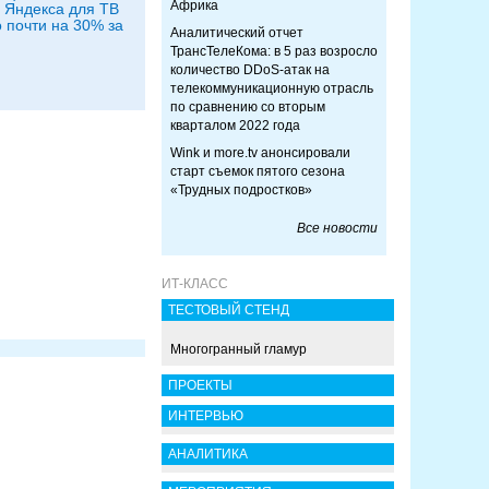
Африка
 Яндекса для ТВ
 почти на 30% за
Аналитический отчет
ТрансТелеКома: в 5 раз возросло
количество DDoS-атак на
телекоммуникационную отрасль
по сравнению со вторым
кварталом 2022 года
Wink и more.tv анонсировали
старт съемок пятого сезона
«Трудных подростков»
Все новости
ИТ-КЛАСС
ТЕСТОВЫЙ СТЕНД
Многогранный гламур
ПРОЕКТЫ
ИНТЕРВЬЮ
АНАЛИТИКА