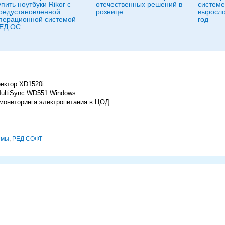
упить ноутбуки Rikor с
отечественных решений в
системе
редустановленной
рознице
выросло
перационной системой
год
ЕД ОС
ектор XD1520i
ultiSync WD551 Windows
 мониторинга электропитания в ЦОД
емы
,
РЕД СОФТ