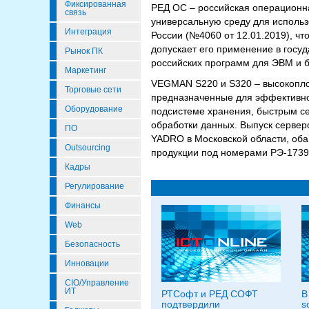
Фиксированная
РЕД ОС – российская операционна
связь
универсальную среду для исполь
Интеграция
России (№4060 от 12.01.2019), ч
допускает его применение в гос
Рынок ПК
российских программ для ЭВМ и 
Маркетинг
VEGMAN S220 и S320 – высокопло
Торговые сети
предназначенные для эффективн
Оборудование
подсистеме хранения, быстрым с
обработки данных. Выпуск серве
ПО
YADRO в Московской области, оба
Outsourcing
продукции под номерами РЭ-1739/
Кадры
Регулирование
Финансы
Web
Безопасность
Инновации
CIO/Управление
ИТ
РТСофт и РЕД СОФТ
В
подтвердили
s