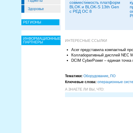
Гаджеты
совместимость платформ
к
BLOK и BLOK-S 13th Gen
п
Здоровье
с РЕД ОС 8
о
Р
РЕГИОНЫ
ИНФОРМАЦИОННЫЕ
ИНТЕРЕСНЫЕ ССЫЛКИ
ПАРТНЕРЫ
Acer представила компактный про
Коллаборативный дисплей NEC M
DCIM CyberPower – единая точка
Тематики:
Оборудование
,
ПО
Ключевые слова:
операционные сист
А ЗНАЕТЕ ЛИ ВЫ, ЧТО: