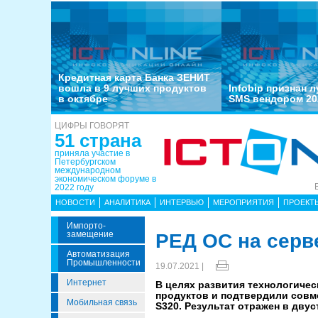
Кредитная карта Банка ЗЕНИТ
вошла в 9 лучших продуктов
Infobip признан 
в октябре
SMS вендором 20
ЦИФРЫ ГОВОРЯТ
51 страна
приняла участие в
Петербургском
международном
экономическом форуме в
2022 году
НОВОСТИ
АНАЛИТИКА
ИНТЕРВЬЮ
МЕРОПРИЯТИЯ
ПРОЕКТ
Импорто­
Замещение
РЕД ОС на сер
Автоматизация
Промышленности
19.07.2021 |
Интернет
В целях развития технологиче
продуктов и подтвердили сов
Мобильная связь
S320. Результат отражен в дву