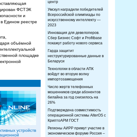
центр
доставляющая
ицирован ФСТЭК
Умскул наградили победителей
Всероссийской олимпиады по
зопасности и
искусственному интеллекту —
 в Едином реестре
2023
Инновация для девелоперов.
та,
Сбер Бизнес Софт и Profitbase
одаря объёмной
покажут работу нового сервиса
интеллектуальной
Гарда защитит
дственной площадке
неструктурированные данные в
лектронной
Беларуси
Технологии в области АПК
войдут во вторую волну
импортозамещения
Число жертв телефонных
мошенников среди абонентов
билайна за год снизилось на
26%
Подтверждена совместимость
операционной системы AlterOS с
КриптоАРМ ГОСТ
Регионы АИРР примут участие в
ктивных устройств
экономическом форуме Россия –
ационной