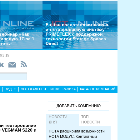
Fujitsu представляет новую
интегрированную систему
вебинар «Как
PRIMEFLEX с поддержкой
типовую 1С за 1
технологии Storage Spaces
отеть»
Direct
93.19
Ы
ВИДЕО
ФОТОГАЛЕРЕЯ
ИНФОГРАФИКА
КАТАЛОГ КОМПАНИЙ
ДОБАВИТЬ КОМПАНИЮ
НОВОСТИ
ТОП-
ДНЯ
НОВОСТИ
ли тестирование
O VEGMAN S220 и
НОТА расширила возможности
НОТА МОДУС. Контактный