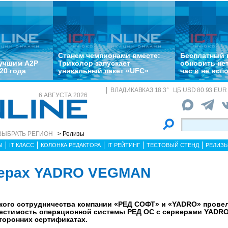
Станем чемпионами вместе:
Бесплатный 
лучшим A2P
Триколор запускает
обновить не
20 года
уникальный пакет «UFC»
час и не всп
ВЛАДИКАВКАЗ
18.3
°
ЦБ
USD 80.93 EUR 
6 АВГУСТА 2026
ВЫБРАТЬ РЕГИОН
> Релизы
Ы
IT КЛАСС
КОЛОНКА РЕДАКТОРА
IT РЕЙТИНГ
ТЕСТОВЫЙ СТЕНД
РЕЛИЗ
верах YADRO VEGMAN
ского сотрудничества компании «РЕД СОФТ» и «YADRO» прове
местимость операционной системы РЕД ОС с серверами YADR
сторонних сертификатах.