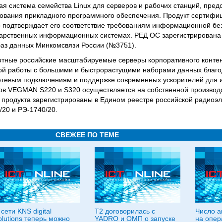
я система семейства Linux для серверов и рабочих станций, пре
зования прикладного программного обеспечения. Продукт сертиф
то подтверждает его соответствие требованиям информационной бе
ударственных информационных системах. РЕД ОС зарегистрирована
баз данных Минкомсвязи России (№3751).
тные российские масштабируемые серверы корпоративного контен
ой работы с большими и быстрорастущими наборами данных благ
етевым подключениям и поддержке современных ускорителей для 
ров VEGMAN S220 и S320 осуществляется на собственной произво
 продукта зарегистрированы в Едином реестре российской радиоэ
20 и РЭ-1740/20.
СВЕЖЕЕ ПО ТЕМЕ
 сети KNS digital
T2 договорилась с
Число а
olutions теперь можно
YADRO и ОМП о запуске
на опер