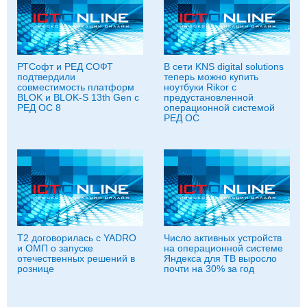
РТСофт и РЕД СОФТ
В сети KNS digital solutions
подтвердили
теперь можно купить
совместимость платформ
ноутбуки Rikor с
BLOK и BLOK-S 13th Gen с
предустановленной
РЕД ОС 8
операционной системой
РЕД ОС
T2 договорилась с YADRO
Число активных устройств
и ОМП о запуске
на операционной системе
отечественных решений в
Яндекса для ТВ выросло
рознице
почти на 30% за год