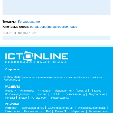
Тематики:
Регулирование
Ключевые слова:
регулирование
,
авторское право
А ЗНАЕТЕ ЛИ ВЫ, ЧТО:
О проекте
© 2004-2026 При использовании материалов ссылка на releases.ict-online.ru
обязательна
РАЗДЕЛЫ
Новости
Аналитика
Интервью
Мероприятия
Проекты
IT класс
Колонка редактора
IT рейтинг
ICT Life
Тестовый стенд
Фигура речи
Релизы
Видео
Фотогалерея
Инфографика
РУБРИКИ
Интернет
Мобильная связь
CIO/Управление ИТ
Фиксированная связь
Интеграция
Безопасность
Веб
Рынок ПК
Маркетинг
Торговые сети