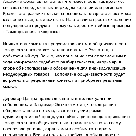
Анатолий Семенов напомнил, что известность, как правило,
связана с определенным периодом, страной или регионом.
Кроме того, различительная способность товарного знака может
как появляться, так и исчезать. На это влияет рост или падение
популярности продукта — тому есть хрестоматийные примеры
«Памперса» или «Ксерокса».
Инициатива Комитета предусматривает, что общеизвестность
товарного знака сможет устанавливать не Роспатент, а
арбитражный суд. Важно, что признание станет возможным в
ходе конкретного судебного разбирательства, например, в
споре об использовании обозначения для индивидуализации
неоднородных товаров. Так понятие общеизвестности будет
встроено в определенный контекст и приобретет реальный
смысл.
Директор Центра правовой защиты интеллектуальной
собственности Владимир Энтин отметил, что концепция
общеизвестности не укладывается в узкие рамки
административной процедуры. «Есть три подхода к признанию
товарного знака общеизвестным: применительно ко всему
населению региона, страны или к особым категориям
специалистов. Все эти подходы требуют, чтобы вопрос не