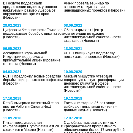
В Госдуме поддержали
АИРР провела вебинар по
предложение поднять уголовно
вопросам кредитования
наказуемый размер ущерба от
инновационных проектов
(Новости)
нарушения авторских прав
(Новости)
28.02.2023
08.09.2022
Цифровая безопасность: Триколор
Сбер открывает Центр
поддерживает борьбу с пиратством
компетенций по охране
(Новости)
интеллектуальной собственности
стартапов
(Новости)
06.05.2022
18.08.2021
Ассоциация Музыкальной
РСПП инициирует подготовку
Индустрии поддержала
новых законопроектов
(Новости)
принудительное лицензирование
контента
(Новости)
04.03.2021
10.08.2020
РСПП предложил новые средства
Михаил Мишустин утвердил
борьбы с цифровым контрафактом
«дорожную карту» трансформации
(Новости)
делового климата в сфере
интеллектуальной собственности
(Новости)
17.10.2019
19.12.2018
RealD выиграла патентный спор
Россияне старше 35 лет чаще
против Volfoni и CinemaNext
выбирают легальный контент –
(Новости)
данные PayPal
(Новости)
11.09.2018
12.07.2018
Пятая международная
Суд обязал взыскать с мнимых
конференция CryptoInstallFest 2018
«разработчиков программного
состоится в Москве
(Новости)
обеспечения» более 17 млн рублей