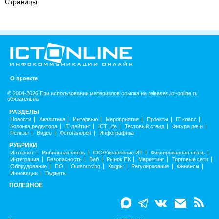
Страницы:
О проекте
© 2004-2026 При использовании материалов ссылка на releases.ict-online.ru
обязательна
РАЗДЕЛЫ
Новости
Аналитика
Интервью
Мероприятия
Проекты
IT класс
Колонка редактора
IT рейтинг
ICT Life
Тестовый стенд
Фигура речи
Релизы
Видео
Фотогалерея
Инфографика
РУБРИКИ
Интернет
Мобильная связь
CIO/Управление ИТ
Фиксированная связь
Интеграция
Безопасность
Веб
Рынок ПК
Маркетинг
Торговые сети
Оборудование
ПО
Outsourcing
Кадры
Регулирование
Финансы
Инновации
Гаджеты
ПОЛЕЗНОЕ