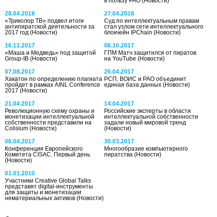
в пользу РАО
(Новости)
28.04.2018
27.04.2018
«Триколор ТВ» подвел итоги
Суд по интеллектуальным правам
антипиратской деятельности за
стал узлом сети интеллектуального
2017 год
(Новости)
блокчейн IPChain
(Новости)
16.11.2017
06.10.2017
«Маша и Медведь» под защитой
ГПМ Матч защитился от пиратов
Group-IB
(Новости)
на YouTube
(Новости)
07.08.2017
26.04.2017
Хакатон по определению плагиата
РСП, ВОИС и РАО объединит
пройдет в рамках AINL Conference
единая база данных
(Новости)
2017
(Новости)
21.04.2017
14.04.2017
Революционную схему охраны и
Российские эксперты в области
монетизации интеллектуальной
интеллектуальной собственности
собственности представили на
задали новый мировой тренд
Colisium
(Новости)
(Новости)
06.04.2017
30.03.2017
Конференция Европейского
Многообразие компьютерного
Комитета CISAC. Первый день
пиратства
(Новости)
(Новости)
01.01.2010
Участники Creative Global Talks
представят digital-инструменты
для защиты и монетизации
нематериальных активов
(Новости)