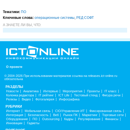
Тематики:
ПО
Ключевые слова:
операционные системы
,
РЕД СОФТ
А ЗНАЕТЕ ЛИ ВЫ, ЧТО:
О проекте
© 2004-2026 При использовании материалов ссылка на releases.ict-online.ru
обязательна
РАЗДЕЛЫ
Новости
Аналитика
Интервью
Мероприятия
Проекты
IT класс
Колонка редактора
IT рейтинг
ICT Life
Тестовый стенд
Фигура речи
Релизы
Видео
Фотогалерея
Инфографика
РУБРИКИ
Интернет
Мобильная связь
CIO/Управление ИТ
Фиксированная связь
Интеграция
Безопасность
Веб
Рынок ПК
Маркетинг
Торговые сети
Оборудование
ПО
Outsourcing
Кадры
Регулирование
Финансы
Инновации
Гаджеты