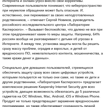
Интернета и онлайн-угроз внесло свои коррективы.
Современные пользователи понимают, что киберпространство
при неумелом обращении может быть опасным. И,
естественно, они переживают за своих неподготовленных
родственников, – отмечает Сергей Новиков, руководитель
российского исследовательского центра «Лаборатории
Касперского». – Вызывает беспокойство, что далеко не все при
этом предпринимают какие-то меры защиты. Например, 64%
россиян вообще не разговаривают с детьми об угрозах в
Интернете. А между тем, установка защиты могла бы решить
сразу массу проблем, оградив и взрослых, и детей от
вредоносного ПО, нежелательного контента, мошенничества, а
также кражи денег и данных».
Специально для домашних пользователей, стремящихся
обеспечить защиту сразу всех своих цифровых устройств,
которыми пользуются не только они сами, но также их дети и
другие родственники, «Лаборатория Касперского» предлагает
комплексное решение Kaspersky Internet Security для всех
устройств, дающее возможность обезопасить до 5 различных
гаджетов на ОС Windows, Мас, Android, iOS и Windows Phone.
Продукт не только предотвращает заражение вредоносными
программами, но также обеспечивает сохранность личной