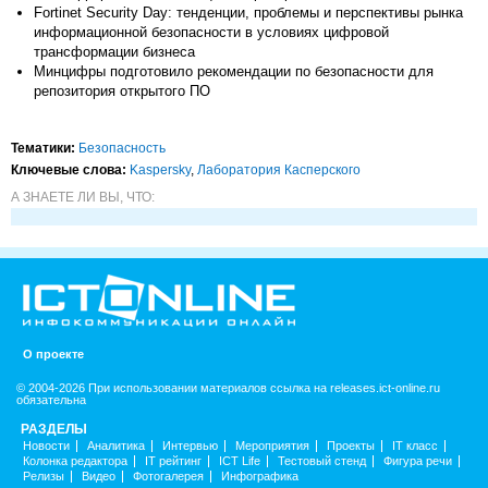
Fortinet Security Day: тенденции, проблемы и перспективы рынка
информационной безопасности в условиях цифровой
трансформации бизнеса
Минцифры подготовило рекомендации по безопасности для
репозитория открытого ПО
Тематики:
Безопасность
Ключевые слова:
Kaspersky
,
Лаборатория Касперского
А ЗНАЕТЕ ЛИ ВЫ, ЧТО:
О проекте
© 2004-2026 При использовании материалов ссылка на releases.ict-online.ru
обязательна
РАЗДЕЛЫ
Новости
Аналитика
Интервью
Мероприятия
Проекты
IT класс
Колонка редактора
IT рейтинг
ICT Life
Тестовый стенд
Фигура речи
Релизы
Видео
Фотогалерея
Инфографика