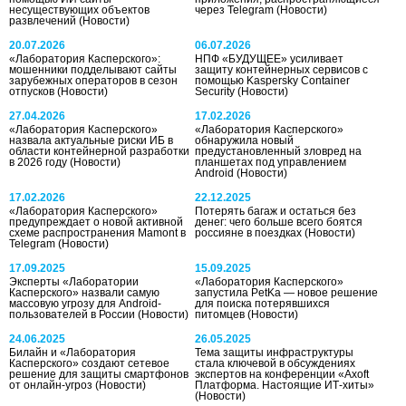
несуществующих объектов
через Telegram
(Новости)
развлечений
(Новости)
20.07.2026
06.07.2026
«Лаборатория Касперского»:
НПФ «БУДУЩЕЕ» усиливает
мошенники подделывают сайты
защиту контейнерных сервисов с
зарубежных операторов в сезон
помощью Kaspersky Container
отпусков
(Новости)
Security
(Новости)
27.04.2026
17.02.2026
«Лаборатория Касперского»
«Лаборатория Касперского»
назвала актуальные риски ИБ в
обнаружила новый
области контейнерной разработки
предустановленный зловред на
в 2026 году
(Новости)
планшетах под управлением
Android
(Новости)
17.02.2026
22.12.2025
«Лаборатория Касперского»
Потерять багаж и остаться без
предупреждает о новой активной
денег: чего больше всего боятся
схеме распространения Mamont в
россияне в поездках
(Новости)
Telegram
(Новости)
17.09.2025
15.09.2025
Эксперты «Лаборатории
«Лаборатория Касперского»
Касперского» назвали самую
запустила PetKa — новое решение
массовую угрозу для Android-
для поиска потерявшихся
пользователей в России
(Новости)
питомцев
(Новости)
24.06.2025
26.05.2025
Билайн и «Лаборатория
Тема защиты инфраструктуры
Касперского» создают сетевое
стала ключевой в обсуждениях
решение для защиты смартфонов
экспертов на конференции «Axoft
от онлайн-угроз
(Новости)
Платформа. Настоящие ИТ-хиты»
(Новости)