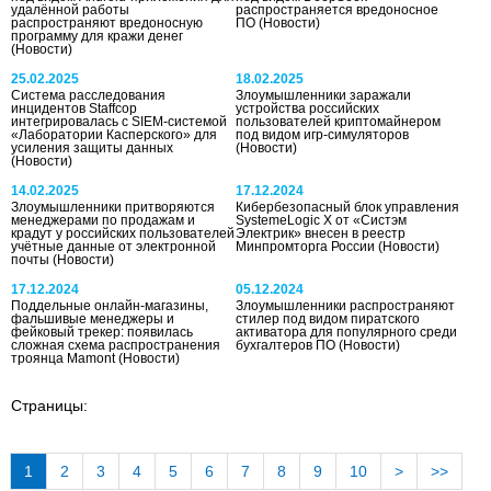
удалённой работы
распространяется вредоносное
распространяют вредоносную
ПО
(Новости)
программу для кражи денег
(Новости)
25.02.2025
18.02.2025
Система расследования
Злоумышленники заражали
инцидентов Staffcop
устройства российских
интегрировалась с SIEM-системой
пользователей криптомайнером
«Лаборатории Касперского» для
под видом игр-симуляторов
усиления защиты данных
(Новости)
(Новости)
14.02.2025
17.12.2024
Злоумышленники притворяются
Кибербезопасный блок управления
менеджерами по продажам и
SystemeLogic X от «Систэм
крадут у российских пользователей
Электрик» внесен в реестр
учётные данные от электронной
Минпромторга России
(Новости)
почты
(Новости)
17.12.2024
05.12.2024
Поддельные онлайн-магазины,
Злоумышленники распространяют
фальшивые менеджеры и
стилер под видом пиратского
фейковый трекер: появилась
активатора для популярного среди
сложная схема распространения
бухгалтеров ПО
(Новости)
троянца Mamont
(Новости)
Страницы:
1
2
3
4
5
6
7
8
9
10
>
>>