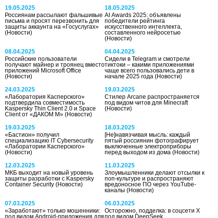
19.05.2025
18.05.2025
Россиянам рассылают фальшивые
AI Awards 2025: объявлены
письма и просят перезвонить для
победители рейтинга
защиты аккаунта на «Госуслугах»
искусственного интеллекта,
(Новости)
составленного нейросетью
(Новости)
08.04.2025
04.04.2025
Российские пользователи
Сидели в Telegram и смотрели
получают майнер и троянец вместо
тиктоки – какими приложениями
приложений Microsoft Office
чаще всего пользовались дети в
(Новости)
начале 2025 года
(Новости)
24.03.2025
19.03.2025
«Лаборатория Касперского»
Cтилер Arcane распространяется
подтвердила совместимость
под видом читов для Minecraft
Kaspersky Thin Client 2.0 и Space
(Новости)
Client от «ДАКОМ М»
(Новости)
19.03.2025
18.03.2025
«Бастион» получил
[Не]навязчивая мысль: каждый
специализацию IT Cybersecurity
пятый россиянин фотографирует
«Лаборатории Касперского»
выключенные электроприборы
(Новости)
перед выходом из дома
(Новости)
12.03.2025
11.03.2025
МКБ выходит на новый уровень
Злоумышленники делают отсылки к
защиты разработки с Kaspersky
поп-культуре и распространяют
Container Security
(Новости)
вредоносное ПО через YouTube-
каналы
(Новости)
07.03.2025
06.03.2025
«Заработают» только мошенники:
Осторожно, подделка: в соцсети Х
под видом Android-приложения для
под видом DeepSeek