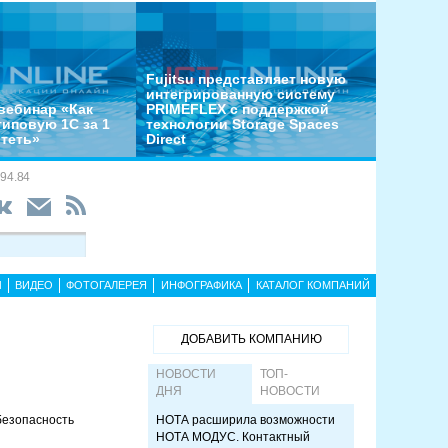
Fujitsu представляет новую
интегрированную систему
вебинар «Как
PRIMEFLEX с поддержкой
типовую 1С за 1
технологии Storage Spaces
отеть»
Direct
94.84
Ы
ВИДЕО
ФОТОГАЛЕРЕЯ
ИНФОГРАФИКА
КАТАЛОГ КОМПАНИЙ
ДОБАВИТЬ КОМПАНИЮ
НОВОСТИ
ТОП-
ДНЯ
НОВОСТИ
безопасность
НОТА расширила возможности
НОТА МОДУС. Контактный