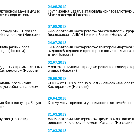
24.08.2018
мартфоном даже в душе:
Группировка Lazarus атаковала криптовалютную 
чего люди готовы
Mac-зловреда
(Новости)
07.08.2018
граду MRG Effitas за
«Лаборатория Касперского» обеспечивает инфо
иберугрозами
(Новости)
безопасность АШАН Ритейл Россия
(Новости)
24.07.2018
вала резкий рост
«Лаборатория Касперского»: во втором квартале
янцев
(Новости)
видеонаблюдения и принтеры вновь использовал
атак
(Новости)
02.07.2018
ту данных промышленных
Axoft стал лучшим в продаже решений «Лаборато
Касперского»
(Новости)
в мире
(Новости)
20.06.2018
ловины российских
«ОСь» от НЦИ внесена в белый список «Лаборат
е устройства паролем
Касперского»
(Новости)
20.04.2018
ую безопасную рабочую
К чему могут привести уязвимости в автомобиль
и)
31.03.2018
ругроз
(Новости)
«Лаборатория Касперского» представила новое п
решения Kaspersky Password Manager
(Новости)
27.03.2018