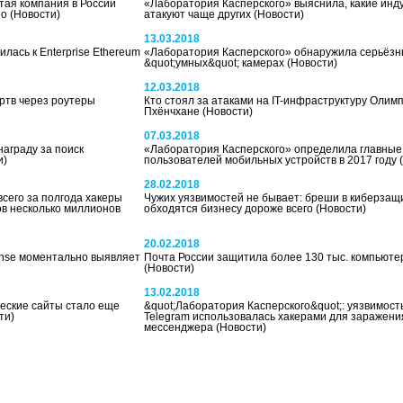
тая компания в России
«Лаборатория Касперского» выяснила, какие инд
но
(Новости)
атакуют чаще других
(Новости)
13.03.2018
лась к Enterprise Ethereum
«Лаборатория Касперского» обнаружила серьёзн
&quot;умных&quot; камерах
(Новости)
12.03.2018
ртв через роутеры
Кто стоял за атаками на IT-инфраструктуру Олимп
Пхёнчхане
(Новости)
07.03.2018
аграду за поиск
«Лаборатория Касперского» определила главные
и)
пользователей мобильных устройств в 2017 году
28.02.2018
всего за полгода хакеры
Чужих уязвимостей не бывает: бреши в киберзащ
в несколько миллионов
обходятся бизнесу дороже всего
(Новости)
20.02.2018
ponse моментально выявляет
Почта России защитила более 130 тыс. компьютер
(Новости)
13.02.2018
еские сайты стало еще
&quot;Лаборатория Касперского&quot;: уязвимость
ти)
Telegram использовалась хакерами для заражени
мессенджера
(Новости)