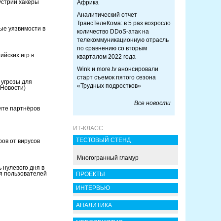
устрии хакеры
Африка
Аналитический отчет
ТрансТелеКома: в 5 раз возросло
ые уязвимости в
количество DDoS-атак на
телекоммуникационную отрасль
по сравнению со вторым
ийских игр в
кварталом 2022 года
Wink и more.tv анонсировали
старт съемок пятого сезона
 угрозы для
«Трудных подростков»
(Новости)
Все новости
ите партнёров
ИТ-КЛАСС
ТЕСТОВЫЙ СТЕНД
ов от вирусов
Многогранный гламур
 нулевого дня в
я пользователей
ПРОЕКТЫ
ИНТЕРВЬЮ
АНАЛИТИКА