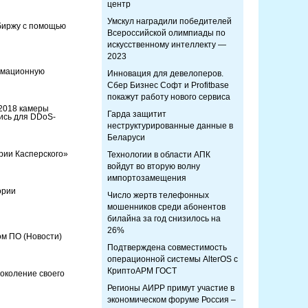
центр
Умскул наградили победителей
биржу с помощью
Всероссийской олимпиады по
искусственному интеллекту —
2023
рмационную
Инновация для девелоперов.
Сбер Бизнес Софт и Profitbase
покажут работу нового сервиса
 2018 камеры
Гарда защитит
ись для DDoS-
неструктурированные данные в
Беларуси
рии Касперского»
Технологии в области АПК
войдут во вторую волну
импортозамещения
ории
Число жертв телефонных
мошенников среди абонентов
билайна за год снизилось на
26%
ном ПО
(Новости)
Подтверждена совместимость
операционной системы AlterOS с
КриптоАРМ ГОСТ
околение своего
Регионы АИРР примут участие в
экономическом форуме Россия –