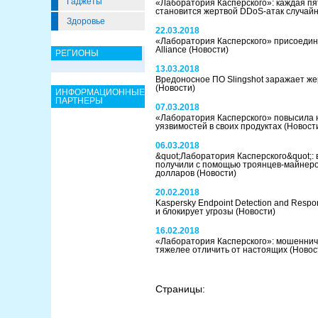
Гаджеты
«Лаборатория Касперского»: каждая пя
становится жертвой DDoS-атак случай
Здоровье
22.03.2018
«Лаборатория Касперского» присоедини
Alliance
(Новости)
РЕГИОНЫ
13.03.2018
Вредоносное ПО Slingshot заражает же
(Новости)
ИНФОРМАЦИОННЫЕ
ПАРТНЕРЫ
07.03.2018
«Лаборатория Касперского» повысила н
уязвимостей в своих продуктах
(Новост
06.03.2018
&quot;Лаборатория Касперского&quot;: 
получили с помощью троянцев-майнеро
долларов
(Новости)
20.02.2018
Kaspersky Endpoint Detection and Res
и блокирует угрозы
(Новости)
16.02.2018
«Лаборатория Касперского»: мошеннич
тяжелее отличить от настоящих
(Новос
Страницы: