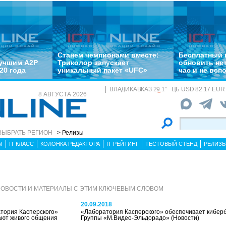
Станем чемпионами вместе:
Бесплатный 
лучшим A2P
Триколор запускает
обновить не
20 года
уникальный пакет «UFC»
час и не всп
ВЛАДИКАВКАЗ
29.1
°
ЦБ
USD 82.17 EUR 
8 АВГУСТА 2026
ВЫБРАТЬ РЕГИОН
> Релизы
Ы
IT КЛАСС
КОЛОНКА РЕДАКТОРА
IT РЕЙТИНГ
ТЕСТОВЫЙ СТЕНД
РЕЛИЗ
НОВОСТИ И МАТЕРИАЛЫ С ЭТИМ КЛЮЧЕВЫМ СЛОВОМ
20.09.2018
атория Касперского»
«Лаборатория Касперского» обеспечивает кибер
гают живого общения
Группы «М.Видео-Эльдорадо»
(Новости)