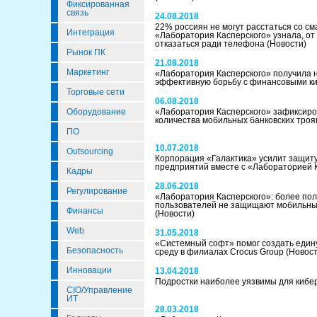
Фиксированная
связь
24.08.2018
22% россиян не могут расстаться со с
Интеграция
«Лаборатория Касперского» узнала, от 
отказаться ради телефона
(Новости)
Рынок ПК
21.08.2018
Маркетинг
«Лаборатория Касперского» получила на
эффективную борьбу с финансовыми к
Торговые сети
06.08.2018
Оборудование
«Лаборатория Касперского» зафиксиро
количества мобильных банковских тро
ПО
10.07.2018
Outsourcing
Корпорация «Галактика» усилит защи
предприятий вместе с «Лабораторией 
Кадры
28.06.2018
Регулирование
«Лаборатория Касперского»: более по
пользователей не защищают мобильны
Финансы
(Новости)
Web
31.05.2018
«Системный софт» помог создать един
Безопасность
среду в филиалах Crocus Group
(Новост
Инновации
13.04.2018
Подростки наиболее уязвимы для кибе
CIO/Управление
ИТ
28.03.2018