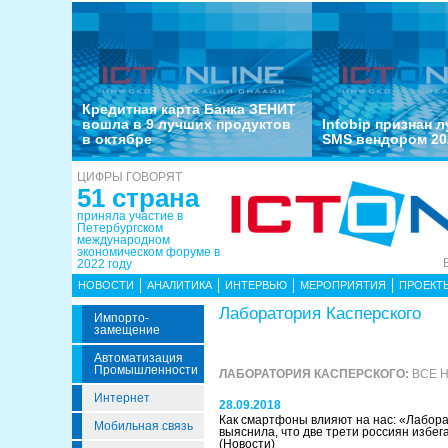
Кредитная карта Банка ЗЕНИТ
вошла в 9 лучших продуктов
Infobip признан 
в октябре
SMS вендором 20
ЦИФРЫ ГОВОРЯТ
51 страна
приняла участие в
Петербургском
международном
экономическом форуме в
2022 году
НОВОСТИ
АНАЛИТИКА
ИНТЕРВЬЮ
МЕРОПРИЯТИЯ
ПРОЕКТ
Лаборатория Касперского
Импорто­
Замещение
Автоматизация
Промышленности
ЛАБОРАТОРИЯ КАСПЕРСКОГО:
ВСЕ 
Интернет
28.09.2018
Как смартфоны влияют на нас: «Лабор
Мобильная связь
выяснила, что две трети россиян избе
(Новости)