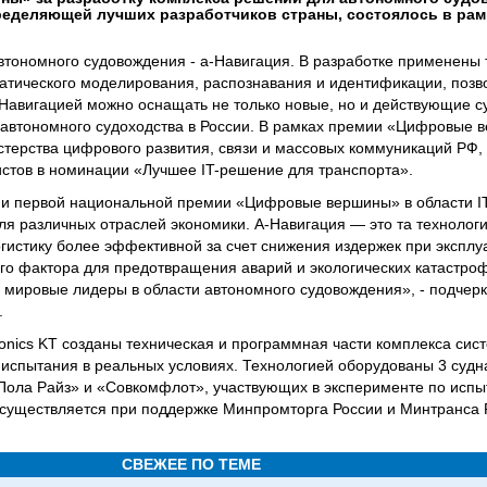
ределяющей лучших разработчиков страны, состоялось в рам
тономного судовождения - а-Навигация. В разработке применены 
матического моделирования, распознавания и идентификации, поз
-Навигацией можно оснащать не только новые, но и действующие су
 автономного судоходства в России. В рамках премии «Цифровые 
терства цифрового развития, связи и массовых коммуникаций РФ, 
стов в номинации «Лучшее IT-решение для транспорта».
ами первой национальной премии «Цифровые вершины» в области 
я различных отраслей экономики. А-Навигация — это та технологи
гистику более эффективной за счет снижения издержек при эксплуа
го фактора для предотвращения аварий и экологических катастроф.
в мировые лидеры в области автономного судовождения», - подчер
.
onics KT созданы техническая и программная части комплекса сис
испытания в реальных условиях. Технологией оборудованы 3 судн
Пола Райз» и «Совкомфлот», участвующих в эксперименте по исп
осуществляется при поддержке Минпромторга России и Минтранса 
СВЕЖЕЕ ПО ТЕМЕ