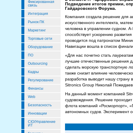
Фиксированная
Подведение итогов премии, оп
связь
Гайдаровского Форума.
Интеграция
Компания создала решение для ав
Рынок ПК
искусственного интеллекта, мате
человека в управлении судном. А
Маркетинг
способствует ускорению развития
Торговые сети
проводится под патронатом Минис
Навигации вошла в список финали
Оборудование
«Для нас почетно стать лауреат
ПО
лучшие отечественные решения дл
Outsourcing
сделать морскую транспортную ло
Кадры
также снизит влияние человеческо
разработка выводит нашу страну 
Регулирование
Sitronics Group Николай Пожидаев
Финансы
На данный момент компанией Sitr
Web
судовождения. Решение проходит 
Безопасность
флота компаний «Росморпорт», «
автономных судов. Эксперимент 
Инновации
CIO/Управление
ИТ