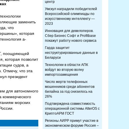
центр
ках
Умскул наградили победителей
Всероссийской олимпиады по
технологии
искусственному интеллекту —
воляющие заменить
2023
да, что
Инновация для девелоперов.
вершины», которая
Сбер Бизнес Софт и Profitbase
технология а-
покажут работу нового сервиса
Гарда защитит
неструктурированные данные в
IT, поощряющей
Беларуси
я, которая позволит
тации судов, а
Технологии в области АПК
войдут во вторую волну
 Отмечу, что эта
импортозамещения
кнул президент
Число жертв телефонных
мошенников среди абонентов
тем для автономного
билайна за год снизилось на
а коммерческого
26%
ытаниям морских
Подтверждена совместимость
России.
операционной системы AlterOS с
КриптоАРМ ГОСТ
Регионы АИРР примут участие в
экономическом форуме Россия –