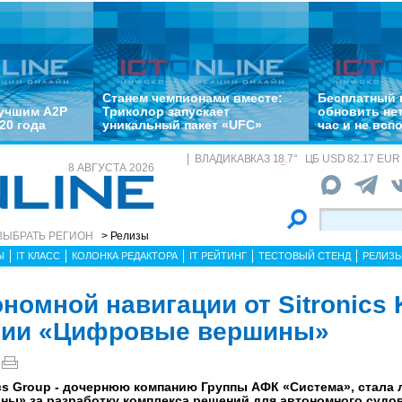
Станем чемпионами вместе:
Бесплатный 
лучшим A2P
Триколор запускает
обновить не
20 года
уникальный пакет «UFC»
час и не всп
ВЛАДИКАВКАЗ
18.7
°
ЦБ
USD 82.17 EUR 
8 АВГУСТА 2026
ВЫБРАТЬ РЕГИОН
> Релизы
Ы
IT КЛАСС
КОЛОНКА РЕДАКТОРА
IT РЕЙТИНГ
ТЕСТОВЫЙ СТЕНД
РЕЛИЗ
номной навигации от Sitronics 
мии «Цифровые вершины»
onics Group - дочернюю компанию Группы АФК «Система», стала
ны» за разработку комплекса решений для автономного судо