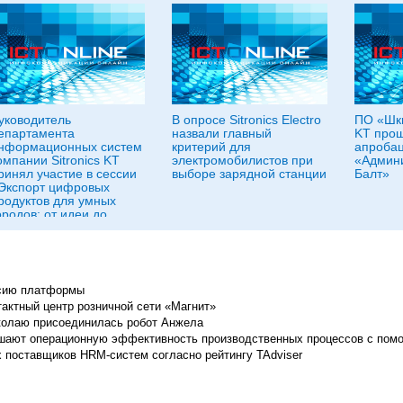
уководитель
В опросе Sitronics Electro
ПО «Шки
епартамента
назвали главный
KT про
нформационных систем
критерий для
апробац
омпании Sitronics KT
электромобилистов при
«Админи
ринял участие в сессии
выборе зарядной станции
Балт»
Экспорт цифровых
родуктов для умных
ородов: от идеи до
ыхода на глобальный
ынок»
ерсию платформы
актный центр розничной сети «Магнит»
иколаю присоединилась робот Анжела
ют операционную эффективность производственных процессов с помо
поставщиков HRM-систем согласно рейтингу TAdviser