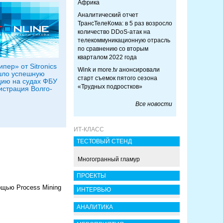
Африка
Аналитический отчет
ТрансТелеКома: в 5 раз возросло
количество DDoS-атак на
телекоммуникационную отрасль
по сравнению со вторым
кварталом 2022 года
пер» от Sitronics
Wink и more.tv анонсировали
шло успешную
старт съемок пятого сезона
ию на судах ФБУ
«Трудных подростков»
страция Волго-
Все новости
ИТ-КЛАСС
ТЕСТОВЫЙ СТЕНД
Многогранный гламур
ПРОЕКТЫ
щью Process Mining
ИНТЕРВЬЮ
АНАЛИТИКА