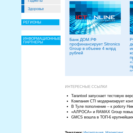
Гаджеты
Здоровье
РЕГИОНЫ
ИНФОРМАЦИОННЫЕ
Банк ДОМ.РФ
Р
ПАРТНЕРЫ
профинансирует Sitronics
д
Group в объеме 4 млрд
и
рублей
к
п
«
п
г
в
р
ИНТЕРЕСНЫЕ ССЫЛКИ
Tarantool запускает тестовую в
Компания CTI модернизирует конт
В Туле пополнение – к роботу Н
«АЛРОСА» и RAMAX Group повыша
GMCS вошла в ТОП-6 крупнейших 
Тематики:
Интеграция
,
Маркетинг