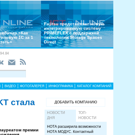
Fujitsu представляет новую
интегрированную систему
вебинар «Как
PRIMEFLEX с поддержкой
типовую 1С за 1
технологии Storage Spaces
отеть»
Direct
94.84
Ы
ВИДЕО
ФОТОГАЛЕРЕЯ
ИНФОГРАФИКА
КАТАЛОГ КОМПАНИЙ
KT стала
ДОБАВИТЬ КОМПАНИЮ
НОВОСТИ
ТОП-
ДНЯ
НОВОСТИ
НОТА расширила возможности
 лауреатом премии
НОТА МОДУС. Контактный
вождения.