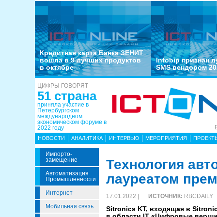
Кредитная карта Банка ЗЕНИТ
вошла в 9 лучших продуктов
Infobip признан 
в октябре
SMS вендором 20
ЦИФРЫ ГОВОРЯТ
51 страна
приняла участие в
Петербургском
международном
экономическом форуме в
2022 году
НОВОСТИ
АНАЛИТИКА
ИНТЕРВЬЮ
МЕРОПРИЯТИЯ
ПРОЕКТ
Импорто­
Замещение
Технология авто
Автоматизация
лауреатом пре
Промышленности
Интернет
17.01.2022 |
ИСТОЧНИК:
RBCDAILY
Мобильная связь
Sitronics KT, входящая в Sitr
в области IT «Цифровые верши