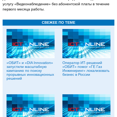
услугу «Видеонаблюдение» без абонентской платы в течение
первого месяца работы.
СВЕЖЕЕ ПО ТЕМЕ
«ОБИТ» и «DIA Innovation»
Оператор ИТ-решений
запустили масштабную
«ОБИТ» помог «ГЕ Газ
кампанию по поиску
Инжиниринг» локализовать
прорывных инновационных
бизнес в России
решений