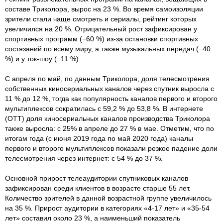
составе Триколора, вырос на 23 %. Во время самоизоляции
зрители стали чаще смотреть и сериалы, рейтинг которых
увеличился на 20 %. Отрицательный рост зафиксирован у
спортивных программ (−60 %) из-за остановки спортивных
состязаний по всему миру, а также музыкальных передач (−40
%) и у ток-шоу (−11 %).
С апреля по май, по данным Триколора, доля телесмотрения
собственных киносериальных каналов через спутник выросла с
11 % до 12 %, тогда как популярность каналов первого и второго
мультиплексов сократилась с 59,2 % до 53,8 %. В интернете
(ОТТ) доля киносериальных каналов производства Триколора
также выросла: с 25% в апреле до 27 % в мае. Отметим, что по
итогам года (с июня 2019 года по май 2020 года) каналы
первого и второго мультиплексов показали резкое падение доли
телесмотрения через интернет: с 54 % до 37 %.
Основной прирост телеаудитории спутниковых каналов
зафиксирован среди клиентов в возрасте старше 55 лет.
Количество зрителей в данной возрастной группе увеличилось
на 35 %. Прирост аудитории в категориях «4-17 лет» и «35-54
лет» составил около 23 %, а наименьший показатель