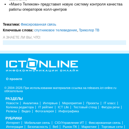
«Манго Телеком» представил новую систему контроля качества
работы операторов колл-центров
Тематики:
Фиксированная связь
Ключевые слова:
спутниковое телевидение
,
Триколор ТВ
А ЗНАЕТЕ ЛИ ВЫ, ЧТО:
О проекте
© 2004-2026 При использовании материалов ссылка на releases.ict-online.ru
обязательна
РАЗДЕЛЫ
Новости
Аналитика
Интервью
Мероприятия
Проекты
IT класс
Колонка редактора
IT рейтинг
ICT Life
Тестовый стенд
Фигура речи
Релизы
Видео
Фотогалерея
Инфографика
РУБРИКИ
Интернет
Мобильная связь
CIO/Управление ИТ
Фиксированная связь
Интеграция
Безопасность
Веб
Рынок ПК
Маркетинг
Торговые сети