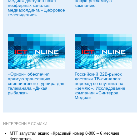
Медиа» доступен пакет
новую рекламную
неэфирных каналов
кампанию
медиахолдинга «Цифровое
телевидение»
«Орион» обеспечил
Российский B2B-рынок
прямую трансляцию
доставки ТВ-сигналов:
спиннингового турнира для
переход со спутника на
телеканала «Дикая
«землю». Исследование
рыбалка»
компании «Синтерра
Медиа»
ИНТЕРЕСНЫЕ ССЫЛКИ
МТТ запустил акцию «Красивый номер 8-800 – 6 месяцев
бесплатно»