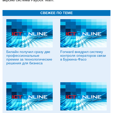
версию системы PayDox Team.
СВЕЖЕЕ ПО ТЕМЕ
Билайн получил сразу две
Forward внедрил систему
профессиональные
контроля операторов связи
премии за технологические
в Буркина-Фасо
решения для бизнеса