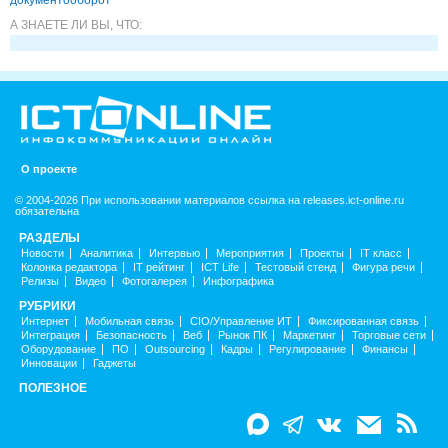
документооборот
А ЗНАЕТЕ ЛИ ВЫ, ЧТО:
О проекте
© 2004-2026 При использовании материалов ссылка на releases.ict-online.ru
обязательна
РАЗДЕЛЫ
Новости
Аналитика
Интервью
Мероприятия
Проекты
IT класс
Колонка редактора
IT рейтинг
ICT Life
Тестовый стенд
Фигура речи
Релизы
Видео
Фотогалерея
Инфографика
РУБРИКИ
Интернет
Мобильная связь
CIO/Управление ИТ
Фиксированная связь
Интеграция
Безопасность
Веб
Рынок ПК
Маркетинг
Торговые сети
Оборудование
ПО
Outsourcing
Кадры
Регулирование
Финансы
Инновации
Гаджеты
ПОЛЕЗНОЕ