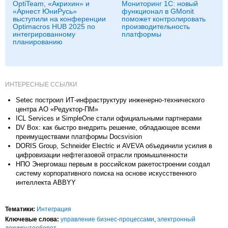
OptiTeam, «Акрихин» и
Мониторинг 1С: новый
«Арнест ЮниРусь»
функционал в GMonit
выступили на конференции
поможет контролировать
Optimacros HUB 2025 по
производительность
интегрированному
платформы
планированию
ИНТЕРЕСНЫЕ ССЫЛКИ
Setec построил ИТ-инфраструктуру инженерно-технического
центра АО «Редуктор-ПМ»
ICL Services и SimpleOne стали официальными партнерами
DV Box: как быстро внедрить решение, обладающее всеми
преимуществами платформы Docsvision
DORIS Group, Schneider Electric и AVEVA объединили усилия в
цифровизации нефтегазовой отрасли промышленности
НПО Энергомаш первым в российском ракетостроении создал
систему корпоративного поиска на основе искусственного
интеллекта ABBYY
Тематики:
Интеграция
Ключевые слова:
управление бизнес-процессами
,
электронный