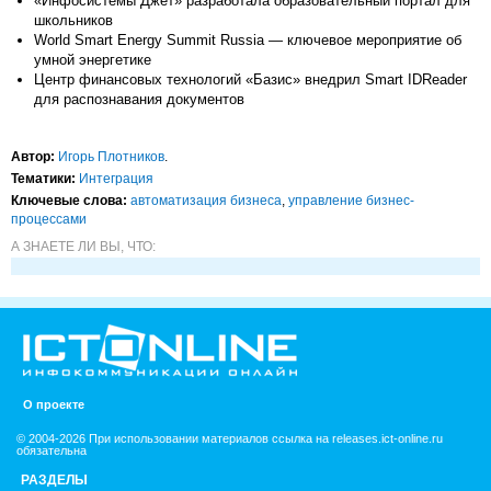
«Инфосистемы Джет» разработала образовательный портал для
школьников
World Smart Energy Summit Russia — ключевое мероприятие об
умной энергетике
Центр финансовых технологий «Базис» внедрил Smart IDReader
для распознавания документов
Автор:
Игорь Плотников
.
Тематики:
Интеграция
Ключевые слова:
автоматизация бизнеса
,
управление бизнес-
процессами
А ЗНАЕТЕ ЛИ ВЫ, ЧТО:
О проекте
© 2004-2026 При использовании материалов ссылка на releases.ict-online.ru
обязательна
РАЗДЕЛЫ