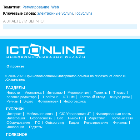
Тематики:
Регулирование
,
Web
Ключевые слова:
электронные услуги
,
Госуслуги
А ЗНАЕТЕ ЛИ ВЫ, ЧТО:
О проекте
© 2004-2026 При использовании материалов ссылка на releases.ict-online.ru
обязательна
РАЗДЕЛЫ
Новости
Аналитика
Интервью
Мероприятия
Проекты
IT класс
Колонка редактора
IT рейтинг
ICT Life
Тестовый стенд
Фигура речи
Релизы
Видео
Фотогалерея
Инфографика
РУБРИКИ
Интернет
Мобильная связь
CIO/Управление ИТ
Фиксированная связь
Интеграция
Безопасность
Веб
Рынок ПК
Маркетинг
Торговые сети
Оборудование
ПО
Outsourcing
Кадры
Регулирование
Финансы
Инновации
Гаджеты
ПОЛЕЗНОЕ