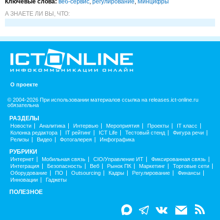
Ключевые слова:
веб-сервис
,
регулирование
,
Минцифры
А ЗНАЕТЕ ЛИ ВЫ, ЧТО:
О проекте
© 2004-2026 При использовании материалов ссылка на releases.ict-online.ru
обязательна
РАЗДЕЛЫ
Новости
Аналитика
Интервью
Мероприятия
Проекты
IT класс
Колонка редактора
IT рейтинг
ICT Life
Тестовый стенд
Фигура речи
Релизы
Видео
Фотогалерея
Инфографика
РУБРИКИ
Интернет
Мобильная связь
CIO/Управление ИТ
Фиксированная связь
Интеграция
Безопасность
Веб
Рынок ПК
Маркетинг
Торговые сети
Оборудование
ПО
Outsourcing
Кадры
Регулирование
Финансы
Инновации
Гаджеты
ПОЛЕЗНОЕ