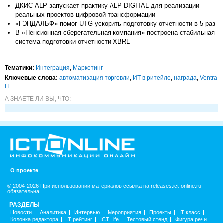
ДКИС ALP запускает практику ALP DIGITAL для реализации
реальных проектов цифровой трансформации
«ГЭНДАЛЬФ» помог UTG ускорить подготовку отчетности в 5 раз
В «Пенсионная сберегательная компания» построена стабильная
система подготовки отчетности XBRL
Тематики:
Интеграция
,
Маркетинг
Ключевые слова:
автоматизация торговли
,
ИТ в ритейле
,
награда
,
Ventra
IT
А ЗНАЕТЕ ЛИ ВЫ, ЧТО:
О проекте
© 2004-2026 При использовании материалов ссылка на releases.ict-online.ru
обязательна
РАЗДЕЛЫ
Новости
Аналитика
Интервью
Мероприятия
Проекты
IT класс
Колонка редактора
IT рейтинг
ICT Life
Тестовый стенд
Фигура речи