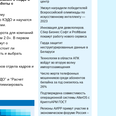
центр
аботы с
Умскул наградили победителей
Всероссийской олимпиады по
ому
искусственному интеллекту —
о КЭДО и научатся
2023
ами.
Инновация для девелоперов.
Сбер Бизнес Софт и Profitbase
орота для компаний
покажут работу нового сервиса
м 2.0». В первом
жут о
Гарда защитит
неструктурированные данные в
стоит ли
Беларуси
ть и выбрать
Технологии в области АПК
войдут во вторую волну
ов отдела кадров и
импортозамещения
Число жертв телефонных
мошенников среди абонентов
ДО” и “Расчет
билайна за год снизилось на
птимизировать
26%
Подтверждена совместимость
операционной системы AlterOS с
КриптоАРМ ГОСТ
Регионы АИРР примут участие в
экономическом форуме Россия –