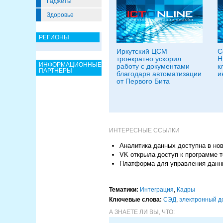
Гаджеты
Здоровье
РЕГИОНЫ
Иркутский ЦСМ
С
троекратно ускорил
H
ИНФОРМАЦИОННЫЕ
работу с документами
к
ПАРТНЕРЫ
благодаря автоматизации
и
от Первого Бита
ИНТЕРЕСНЫЕ ССЫЛКИ
Аналитика данных доступна в ново
VK открыла доступ к программе т
Платформа для управления данны
Тематики:
Интеграция
,
Кадры
Ключевые слова:
СЭД
,
электронный д
А ЗНАЕТЕ ЛИ ВЫ, ЧТО: