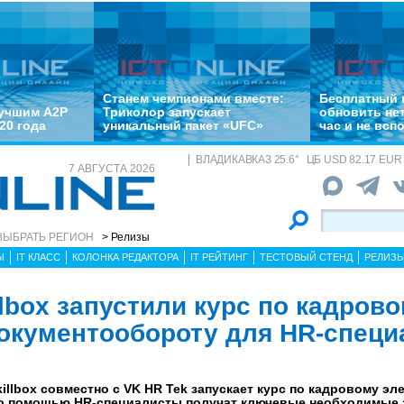
Станем чемпионами вместе:
Бесплатный 
лучшим A2P
Триколор запускает
обновить не
20 года
уникальный пакет «UFC»
час и не всп
ВЛАДИКАВКАЗ
25.6
°
ЦБ
USD 82.17 EUR 
7 АВГУСТА 2026
ВЫБРАТЬ РЕГИОН
> Релизы
Ы
IT КЛАСС
КОЛОНКА РЕДАКТОРА
IT РЕЙТИНГ
ТЕСТОВЫЙ СТЕНД
РЕЛИЗ
llbox запустили курс по кадров
окументообороту для HR-специ
llbox совместно с VK HR Tek запускает курс по кадровому эл
го помощью HR-специалисты получат ключевые необходимые 