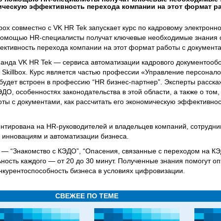
ическую эффективность перехода компании на этот формат р
box совместно с VK HR Tek запускает курс по кадровому электронн
 помощью HR-специалисты получат ключевые необходимые знания 
ктивность перехода компании на этот формат работы с документ
анда VK HR Tek — сервиса автоматизации кадрового документооб
Skillbox. Курс является частью профессии «Управление персонало
 будет встроен в профессию “HR бизнес-партнер”. Эксперты расска
О, особенностях законодательства в этой области, а также о том, 
ты с документами, как рассчитать его экономическую эффективнос
тирована на HR-руководителей и владельцев компаний, сотрудник
 инновациям и автоматизации бизнеса.
й — “Знакомство с КЭДО”, “Опасения, связанные с переходом на КЭ
ность каждого — от 20 до 30 минут. Полученные знания помогут о
нкурентоспособность бизнеса в условиях цифровизации.
СВЕЖЕЕ ПО ТЕМЕ