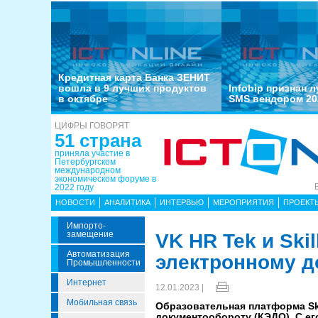
Кредитная карта Банка ЗЕНИТ
вошла в 9 лучших продуктов
Infobip признан 
в октябре
SMS вендором 20
ЦИФРЫ ГОВОРЯТ
51 страна
приняла участие в
Петербургском
международном
экономическом форуме в
2022 году
НОВОСТИ
АНАЛИТИКА
ИНТЕРВЬЮ
МЕРОПРИЯТИЯ
ПРОЕКТ
Импорто­
Замещение
VK HR Tek и Ski
Автоматизация
электронному д
Промышленности
Интернет
12.01.2023 |
Мобильная связь
Образовательная платформа Ski
документообороту (КЭДО). С е