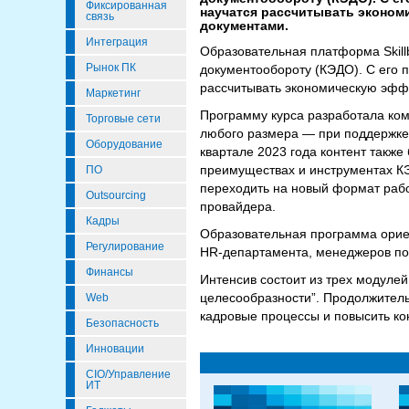
Фиксированная
научатся рассчитывать эконом
связь
документами.
Интеграция
Образовательная платформа Skill
Рынок ПК
документообороту (КЭДО). С его
рассчитывать экономическую эффе
Маркетинг
Программу курса разработала ком
Торговые сети
любого размера — при поддержке 
Оборудование
квартале 2023 года контент также
преимуществах и инструментах КЭД
ПО
переходить на новый формат рабо
Outsourcing
провайдера.
Кадры
Образовательная программа ориен
Регулирование
HR-департамента, менеджеров по
Финансы
Интенсив состоит из трех модуле
целесообразности”. Продолжитель
Web
кадровые процессы и повысить ко
Безопасность
Инновации
CIO/Управление
ИТ