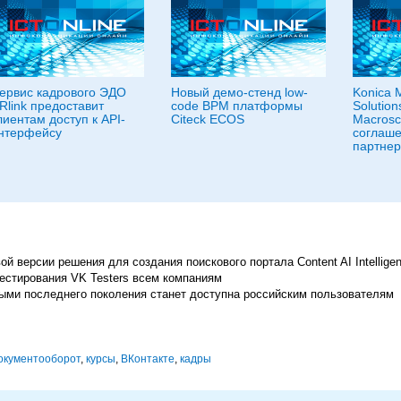
ервис кадрового ЭДО
Новый демо-стенд low-
Konica M
Rlink предоставит
code BPM платформы
Solution
лиентам доступ к API-
Citeck ECOS
Macrosc
нтерфейсу
соглаше
партнер
й версии решения для создания поискового портала Content AI Intelligen
естирования VK Testers всем компаниям
ми последнего поколения станет доступна российским пользователям
окументооборот
,
курсы
,
ВКонтакте
,
кадры