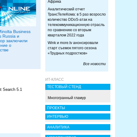
Африка
Аналитический отчет
ТрансТелеКома: в 5 раз возросло
количество DDoS-атак на
телекоммуникационную отрасль
по сравнению со вторым
inolta Business
кварталом 2022 года
s Russia и
op заключили
Wink и more.tv анонсировали
ние о
старт съемок пятого сезона
стве
«Трудных подростков»
Все новости
ИТ-КЛАСС
ТЕСТОВЫЙ СТЕНД
t Search 5.1
Многогранный гламур
ПРОЕКТЫ
ИНТЕРВЬЮ
АНАЛИТИКА