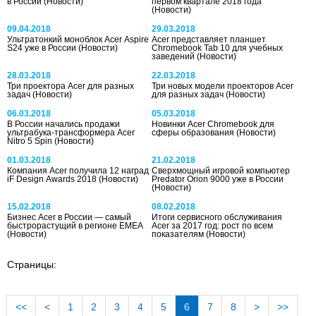
в России
(Новости)
первом квартале 2018 года
(Новости)
09.04.2018
29.03.2018
Ультратонкий моноблок Acer Aspire
Acer представляет планшет
S24 уже в России
(Новости)
Chromebook Tab 10 для учебных
заведений
(Новости)
28.03.2018
22.03.2018
Три проектора Acer для разных
Три новых модели проекторов Acer
задач
(Новости)
для разных задач
(Новости)
06.03.2018
05.03.2018
В России начались продажи
Новинки Acer Chromebook для
ультрабука-трансформера Acer
сферы образования
(Новости)
Nitro 5 Spin
(Новости)
01.03.2018
21.02.2018
Компания Acer получила 12 наград
Сверхмощный игровой компьютер
iF Design Awards 2018
(Новости)
Predator Orion 9000 уже в России
(Новости)
15.02.2018
08.02.2018
Бизнес Acer в России — самый
Итоги сервисного обслуживания
быстрорастущий в регионе EMEA
Acer за 2017 год: рост по всем
(Новости)
показателям
(Новости)
Страницы:
<<
<
1
2
3
4
5
6
7
8
>
>>