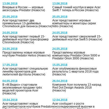
13.06.2018
13.06.2018
Впервые в России — игровые
Самый тонкий ноутбук в мире Acer
аксессуары Predator
(Новости)
Swift 7 теперь в России
(Новости)
25.05.2018
25.05.2018
Acer представляет два
Acer представляет игровые
премиальных 13-дюймовых
компьютеры и мониторы серии
Chromebook для бизнеса
(Новости)
Nitro
(Новости)
24.05.2018
24.05.2018
Acer представляет первый 15-
Acer представляет сверхлегкий 15-
дюймовый ноутбук-трансформер
дюймовый ноутбук Swift 5
(Новости)
Chromebook
(Новости)
24.05.2018
24.05.2018
Представлены новые игровые
Представлены игровые
ноутбуки Predator Helios
(Новости)
компьютеры Predator Orion 5000 и
Predator Orion 3000
(Новости)
17.05.2018
15.05.2018
Acer представляет специальную
Acer опубликовала финансовые
линейку проекторов для
результаты 1 квартала 2018 года
любителей футбола
(Новости)
(Новости)
04.05.2018
26.04.2018
В «М.Видео» стартовали
Компания Acer получила 13 наград
эксклюзивные продажи трёх
Red Dot Design Awards 2018
моделей проекторов Acer
(Новости)
(Новости)
19.04.2018
12.04.2018
Acer представляет новых
Acer сообщает о росте
дистрибьюторов ноутбуков Predator
консолидированной выручки в