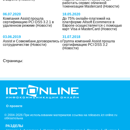
работать сервис облачной
токенизации Mastercard
(Новости)
06.07.2020
18.05.2020
Компания Assist прошла
До 75% онлайн-платежей на
сертификацию PCI DSS 3.2.1 в
платформе Allsoft Ecommerce в
удаленном режиме
(Новости)
Европе осуществляется с помощью
карт Visa и MasterCard
(Новости)
03.06.2019
31.07.2018
Assist и Совкомбанк договорились о
Группа компаний Assist прошла
сотрудничестве
(Новости)
сертификацию PCI DSS 3.2
(Новости)
Страницы:
О проекте
© 2004-2026 При использовании материалов ссылка на releases.ict-online.ru
обязательна
РАЗДЕЛЫ